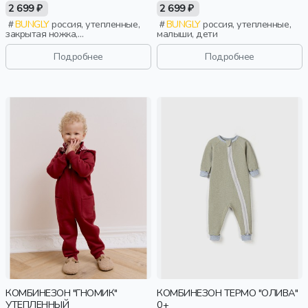
"ДЫМЧАТАЯ РОЗА"
2 699 ₽
2 699 ₽
УТЕПЛЕННЫЙ 0+
BUNGLY
россия, утепленные,
BUNGLY
россия, утепленные,
закрытая ножка,
малыши, дети
новорожденные, дети
Подробнее
Подробнее
КОМБИНЕЗОН "ГНОМИК"
КОМБИНЕЗОН ТЕРМО "ОЛИВА"
УТЕПЛЕННЫЙ
0+