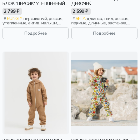
БЛОК "ПЕРСИК" УТЕПЛЕННЫЙ
ДЕВОЧЕК
0+
2 799 ₽
2 599 ₽
BUNGLY
персиковый, россия,
SELA
джинса, твил, россия,
утепленные, актив, малыши,
прямые, длинные, застежка,
дети
кнопки, свободные, прорези,
принт, карман, девочки, дети
Подробнее
Подробнее