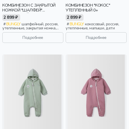
КОМБИНЕЗОН С ЗАКРЫТОЙ
КОМБИНЕЗОН "КОКОС"
НОЖКОЙ "ШАЛФЕЙ"
УТЕПЛЕННЫЙ 0+
УТЕПЛЕННЫЙ 0+
2 899 ₽
2 899 ₽
BUNGLY
шалфейный, россия,
BUNGLY
кокосовый, россия,
утепленные, закрытая ножка,
утепленные, малыши, дети
новорожденные, дети
Подробнее
Подробнее