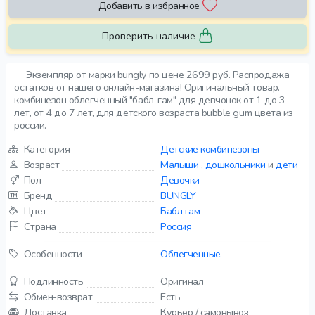
Добавить в избранное
Проверить наличие
Экземпляр от марки bungly по цене 2699 руб. Распродажа
остатков от нашего онлайн-магазина! Оригинальный товар.
комбинезон облегченный "бабл-гам" для девчонок от 1 до 3
лет, от 4 до 7 лет, для детского возраста bubble gum цвета из
россии.
Категория
Детские комбинезоны
Возраст
Малыши
,
дошкольники
и
дети
Пол
Девочки
Бренд
BUNGLY
Цвет
Бабл гам
Страна
Россия
Особенности
Облегченные
Подлинность
Оригинал
Обмен-возврат
Есть
Доставка
Курьер / самовывоз