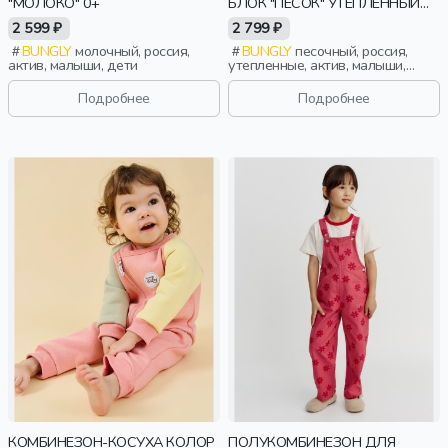
"МОЛОКО" 0+
БЛОК "ПЕСОК" УТЕПЛЕННЫЙ
0+
2 599 ₽
2 799 ₽
BUNGLY
молочный, россия,
BUNGLY
песочный, россия,
актив, малыши, дети
утепленные, актив, малыши,
дети
Подробнее
Подробнее
КОМБИНЕЗОН-КОСУХА КОЛОР
ПОЛУКОМБИНЕЗОН ДЛЯ