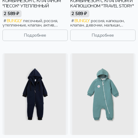
КОМБИНЕЗОН С КЛАПАНОМ
КОМБИНЕЗОН С КЛАПАНОМ И
"ПЕСОК" УТЕПЛЕННЫЙ
КАПЮШОНОМ "TRAVEL STORY"
2 589 ₽
2 589 ₽
BUNGLY
песочный, россия,
BUNGLY
россия, капюшон,
утепленные, клапан, актив,
клапан, девочки, малыши,
мальчики, малыши, дошкольники,
дошкольники, дети
дети
Подробнее
Подробнее