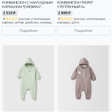
КОМБИНЕЗОН С НАКЛАДНЫМ
КОМБИНЕЗОН "МОРЕ"
КАРМАНОМ "ЕЖЕВИКА"
УТЕПЛЕННЫЙ 0+
УТЕПЛЕННЫЙ
2 519 ₽
2 899 ₽
BUNGLY
россия, утепленные,
BUNGLY
россия, утепленные,
карман, актив, девочки, малыши,
малыши, дети
дошкольники, дети
Подробнее
Подробнее