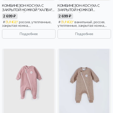
КОМБИНЕЗОН КОСУХА С
КОМБИНЕЗОН-КОСУХА С
ЗАКРЫТОЙ НОЖКОЙ "ХАЛВА"
ЗАКРЫТОЙ НОЖКОЙ
УТЕПЛЕННЫЙ 0+
"ВАНИЛЬНЫЙ ПУДИНГ"
2 699 ₽
2 699 ₽
УТЕПЛЕННЫЙ 0+
BUNGLY
россия, утепленные,
BUNGLY
ванильный, россия,
закрытая ножка,
утепленные, закрытая ножка,
новорожденные, дети
новорожденные, дети
Подробнее
Подробнее