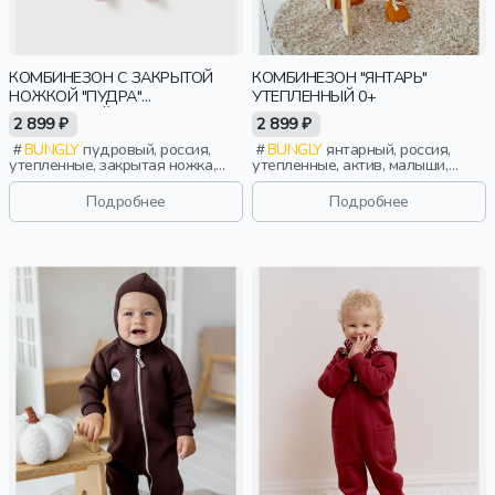
КОМБИНЕЗОН С ЗАКРЫТОЙ
КОМБИНЕЗОН "ЯНТАРЬ"
НОЖКОЙ "ПУДРА"
УТЕПЛЕННЫЙ 0+
УТЕПЛЕННЫЙ 0+
2 899 ₽
2 899 ₽
BUNGLY
пудровый, россия,
BUNGLY
янтарный, россия,
утепленные, закрытая ножка,
утепленные, актив, малыши,
новорожденные, дети
дети
Подробнее
Подробнее