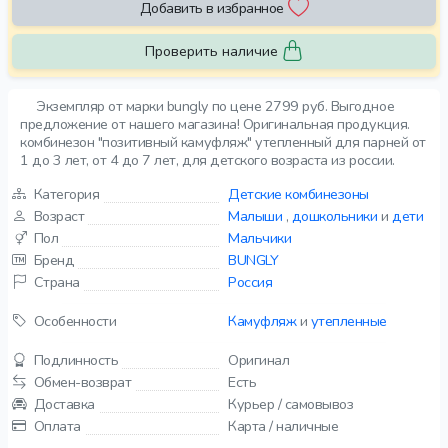
Добавить в избранное
Проверить наличие
Экземпляр от марки bungly по цене 2799 руб. Выгодное
предложение от нашего магазина! Оригинальная продукция.
комбинезон "позитивный камуфляж" утепленный для парней от
1 до 3 лет, от 4 до 7 лет, для детского возраста из россии.
Категория
Детские комбинезоны
Возраст
Малыши
,
дошкольники
и
дети
Пол
Мальчики
Бренд
BUNGLY
Страна
Россия
Особенности
Камуфляж
и
утепленные
Подлинность
Оригинал
Обмен-возврат
Есть
Доставка
Курьер / самовывоз
Оплата
Карта / наличные