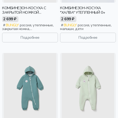
КОМБИНЕЗОН-КОСУХА С
КОМБИНЕЗОН-КОСУХА
ЗАКРЫТОЙ НОЖКОЙ
"ХАЛВА" УТЕПЛЕННЫЙ 0+
"ДЫМЧАТАЯ РОЗА"
2 699 ₽
2 699 ₽
УТЕПЛЕННЫЙ 0+
BUNGLY
россия, утепленные,
BUNGLY
россия, утепленные,
закрытая ножка,
малыши, дети
новорожденные, дети
Подробнее
Подробнее