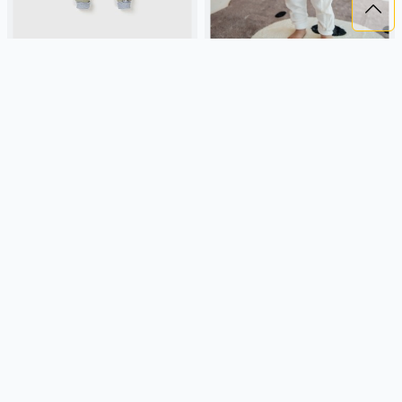
КОМБИНЕЗОН ТЕРМО "ОЛИВА"
КОМБИНЕЗОН ТЕРМО
0+
"МОЛОКО" 0+
2 599 ₽
2 599 ₽
BUNGLY
оливковый, россия,
BUNGLY
молочный, россия,
актив, малыши, дети
актив, малыши, дети
Подробнее
Подробнее