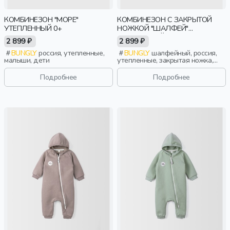
КОМБИНЕЗОН "МОРЕ"
КОМБИНЕЗОН С ЗАКРЫТОЙ
УТЕПЛЕННЫЙ 0+
НОЖКОЙ "ШАЛФЕЙ"
УТЕПЛЕННЫЙ 0+
2 899 ₽
2 899 ₽
BUNGLY
россия, утепленные,
BUNGLY
шалфейный, россия,
малыши, дети
утепленные, закрытая ножка,
новорожденные, дети
Подробнее
Подробнее