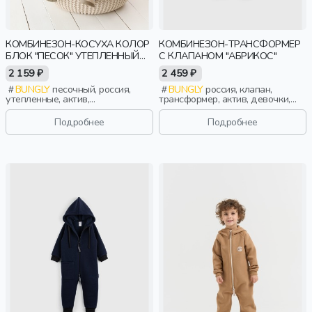
КОМБИНЕЗОН-КОСУХА КОЛОР
КОМБИНЕЗОН-ТРАНСФОРМЕР
БЛОК "ПЕСОК" УТЕПЛЕННЫЙ
С КЛАПАНОМ "АБРИКОС"
0+
2 159 ₽
2 459 ₽
BUNGLY
песочный, россия,
BUNGLY
россия, клапан,
утепленные, актив,
трансформер, актив, девочки,
новорожденные, дети
малыши, дошкольники, дети
Подробнее
Подробнее