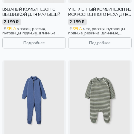
ВЯЗАНЫЙ КОМБИНЕЗОН С
УТЕПЛЕННЫЙ КОМБИНЕЗОН ИЗ
ВЫШИВКОЙ ДЛЯ МАЛЫШЕЙ
ИСКУССТВЕННОГО МЕХА ДЛЯ
МАЛЫШЕЙ
2 199 ₽
2 199 ₽
SELA
хлопок, россия,
SELA
мех, россия, пуговицы,
пуговицы, прямые, длинные,
прямые, резинка, длинные,
вязаные, длинный рукав,
длинный рукав, застежка,
застежка, вышивка, вырез,
утепленные, вышивка, воротник,
Подробнее
Подробнее
круглый вырез, малыши, дети
воротник-стойка, малыши, дети