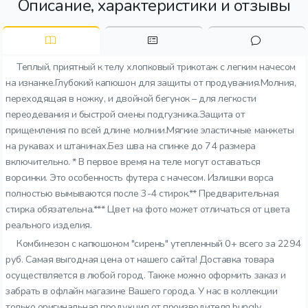
Описание, характеристики и отзывы
Теплый, приятный к телу хлопковый трикотаж с легким начесом
на изнанке.Глубокий капюшон для защиты от продувания.Молния,
переходящая в ножку, и двойной бегунок – для легкости
переодевания и быстрой смены подгузника.Защита от
прищемления по всей длине молнии.Мягкие эластичные манжеты
на рукавах и штанинах.Без шва на спинке до 74 размера
включительно. * В первое время на теле могут оставаться
ворсинки. Это особенность футера с начесом. Излишки ворса
полностью вымываются после 3-4 стирок.** Предварительная
стирка обязательна.*** Цвет на фото может отличаться от цвета
реального изделия.
Комбинезон с капюшоном "сирень" утепленный 0+ всего за 2294
руб. Самая выгодная цена от нашего сайта! Доставка товара
осуществляется в любой город. Также можно оформить заказ и
забрать в офлайн магазине Вашего города. У нас в коллекции
только оригинальная продукция от производителя bungly.