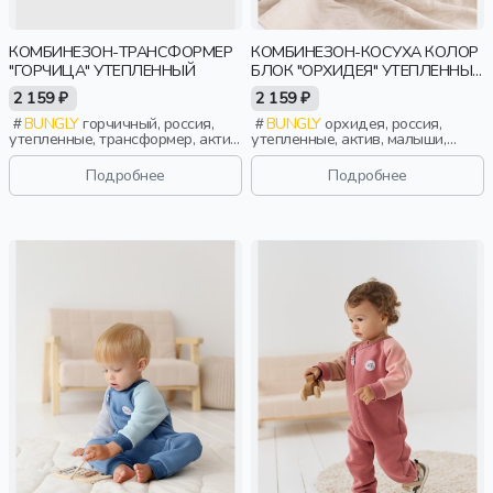
КОМБИНЕЗОН-ТРАНСФОРМЕР
КОМБИНЕЗОН-КОСУХА КОЛОР
"ГОРЧИЦА" УТЕПЛЕННЫЙ
БЛОК "ОРХИДЕЯ" УТЕПЛЕННЫЙ
0+
2 159 ₽
2 159 ₽
BUNGLY
горчичный, россия,
BUNGLY
орхидея, россия,
утепленные, трансформер, актив,
утепленные, актив, малыши,
девочки, малыши, дошкольники,
дети
дети
Подробнее
Подробнее