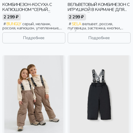
КОМБИНЕЗОН-КОСУХА С
ВЕЛЬВЕТОВЫЙ КОМБИНЕЗОН С
КАПЮШОНОМ "СЕРЫЙ
ИГРУШКОЙ В КАРМАНЕ ДЛЯ
МЕЛАНЖ" УТЕПЛЕННЫЙ
МАЛЫШЕЙ
2 299 ₽
2 299 ₽
BUNGLY
серый, меланж,
SELA
вельвет, россия,
россия, капюшон, утепленные,
пуговицы, застежка, кнопки,
мальчики, малыши, дошкольники,
свободные, карман, малыши,
дети
дети
Подробнее
Подробнее