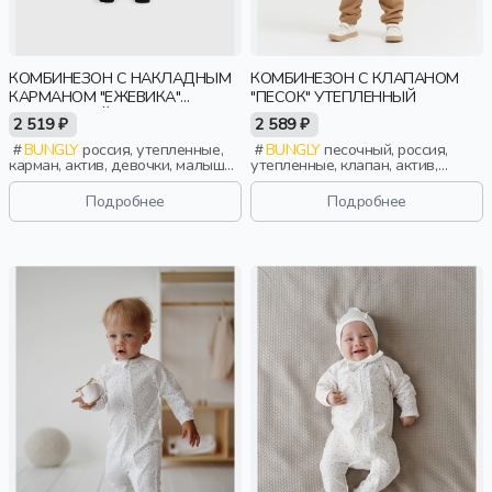
КОМБИНЕЗОН С НАКЛАДНЫМ
КОМБИНЕЗОН С КЛАПАНОМ
КАРМАНОМ "ЕЖЕВИКА"
"ПЕСОК" УТЕПЛЕННЫЙ
УТЕПЛЕННЫЙ
2 519 ₽
2 589 ₽
BUNGLY
россия, утепленные,
BUNGLY
песочный, россия,
карман, актив, девочки, малыши,
утепленные, клапан, актив,
дошкольники, дети
мальчики, малыши, дошкольники,
дети
Подробнее
Подробнее