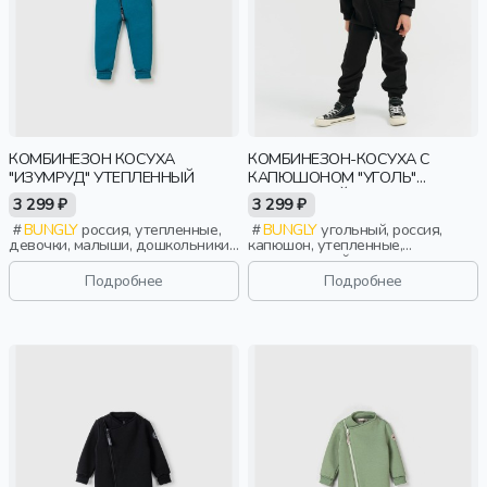
КОМБИНЕЗОН КОСУХА
КОМБИНЕЗОН-КОСУХА С
"ИЗУМРУД" УТЕПЛЕННЫЙ
КАПЮШОНОМ "УГОЛЬ"
УТЕПЛЕННЫЙ
3 299 ₽
3 299 ₽
BUNGLY
россия, утепленные,
BUNGLY
угольный, россия,
девочки, малыши, дошкольники,
капюшон, утепленные,
дети
повседневный, девочки,
малыши, дошкольники, дети
Подробнее
Подробнее