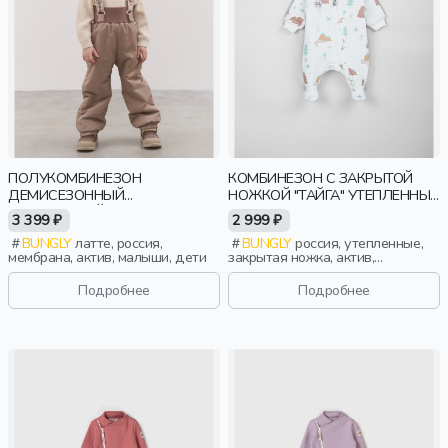
ПОЛУКОМБИНЕЗОН
КОМБИНЕЗОН С ЗАКРЫТОЙ
ДЕМИСЕЗОННЫЙ
НОЖКОЙ "ТАЙГА" УТЕПЛЕННЫЙ
МЕМБРАННЫЙ "ЛАТТЕ" 0+
0+
3 399 ₽
2 999 ₽
BUNGLY
латте, россия,
BUNGLY
россия, утепленные,
мембрана, актив, малыши, дети
закрытая ножка, актив,
новорожденные, дети
Подробнее
Подробнее