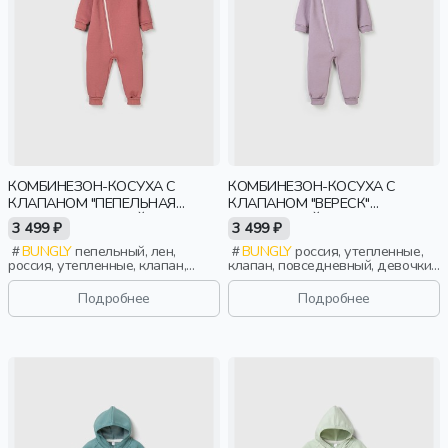
КОМБИНЕЗОН-КОСУХА С
КОМБИНЕЗОН-КОСУХА С
КЛАПАНОМ "ПЕПЕЛЬНАЯ
КЛАПАНОМ "ВЕРЕСК"
РОЗА" УТЕПЛЕННЫЙ
УТЕПЛЕННЫЙ
3 499 ₽
3 499 ₽
BUNGLY
пепельный, лен,
BUNGLY
россия, утепленные,
россия, утепленные, клапан,
клапан, повседневный, девочки,
девочки, малыши, дошкольники,
малыши, дошкольники, дети
дети
Подробнее
Подробнее