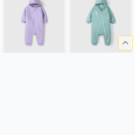
КОМБИНЕЗОН "ЛАВАНДА"
КОМБИНЕЗОН "БРИЗ"
УТЕПЛЕННЫЙ 0+
УТЕПЛЕННЫЙ 0+
2 899 ₽
2 899 ₽
BUNGLY
лавандовый, россия,
BUNGLY
россия, утепленные,
утепленные, малыши, дети
малыши, дети
Подробнее
Подробнее