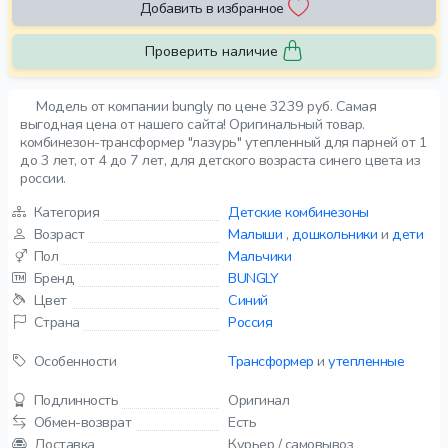
Добавить в избранное
Проверить наличие
Модель от компании bungly по цене 3239 руб. Самая
выгодная цена от нашего сайта! Оригинальный товар.
комбинезон-трансформер "лазурь" утепленный для парней от 1
до 3 лет, от 4 до 7 лет, для детского возраста синего цвета из
россии.
Категория
Детские комбинезоны
Возраст
Малыши
,
дошкольники
и
дети
Пол
Мальчики
Бренд
BUNGLY
Цвет
Синий
Страна
Россия
Особенности
Трансформер
и
утепленные
Подлинность
Оригинал
Обмен-возврат
Есть
Доставка
Курьер / самовывоз