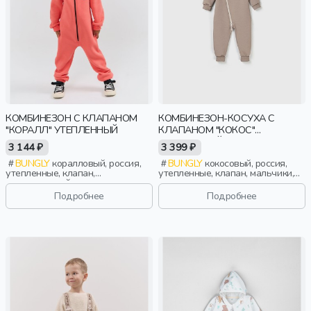
КОМБИНЕЗОН С КЛАПАНОМ
КОМБИНЕЗОН-КОСУХА С
"КОРАЛЛ" УТЕПЛЕННЫЙ
КЛАПАНОМ "КОКОС"
УТЕПЛЕННЫЙ
3 144 ₽
3 399 ₽
BUNGLY
коралловый, россия,
BUNGLY
кокосовый, россия,
утепленные, клапан,
утепленные, клапан, мальчики,
повседневный, классика,
малыши, дошкольники, дети
мальчики, малыши, дошкольники,
Подробнее
Подробнее
дети