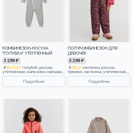
КОМБИНЕЗОН-КОСУХА
ПОЛУКОМБИНЕЗОН ДЛЯ
"ГОЛУБКА" УТЕПЛЕННЫЙ
ДЕВОЧЕК
3 299 ₽
3 299 ₽
BUNGLY
голубой, россия,
SELA
синтепон, россия,
утепленные, мальчики, малыши,
прямые, застежка, утепленные,
дошкольники, дети
стеганые, принт, непромокаемые,
пояс, эластичные, девочки, дети
Подробнее
Подробнее