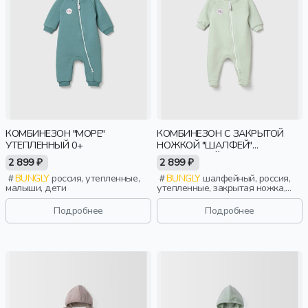
КОМБИНЕЗОН "МОРЕ"
КОМБИНЕЗОН С ЗАКРЫТОЙ
УТЕПЛЕННЫЙ 0+
НОЖКОЙ "ШАЛФЕЙ"
УТЕПЛЕННЫЙ 0+
2 899 ₽
2 899 ₽
BUNGLY
россия, утепленные,
BUNGLY
шалфейный, россия,
малыши, дети
утепленные, закрытая ножка,
новорожденные, дети
Подробнее
Подробнее