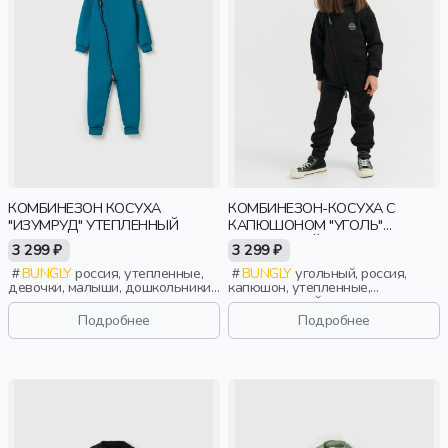
КОМБИНЕЗОН КОСУХА
КОМБИНЕЗОН-КОСУХА С
"ИЗУМРУД" УТЕПЛЕННЫЙ
КАПЮШОНОМ "УГОЛЬ"
УТЕПЛЕННЫЙ
3 299 ₽
3 299 ₽
BUNGLY
россия, утепленные,
BUNGLY
угольный, россия,
девочки, малыши, дошкольники,
капюшон, утепленные,
дети
повседневный, девочки,
малыши, дошкольники, дети
Подробнее
Подробнее