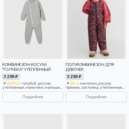
КОМБИНЕЗОН-КОСУХА
ПОЛУКОМБИНЕЗОН ДЛЯ
"ГОЛУБКА" УТЕПЛЕННЫЙ
ДЕВОЧЕК
3 299 ₽
3 299 ₽
BUNGLY
голубой, россия,
SELA
синтепон, россия,
утепленные, мальчики, малыши,
прямые, застежка, утепленные,
дошкольники, дети
стеганые, принт, непромокаемые,
пояс, эластичные, девочки, дети
Подробнее
Подробнее