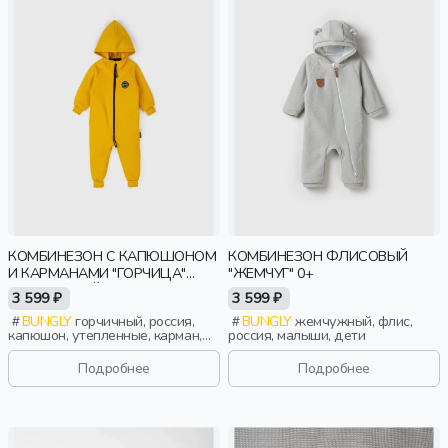
КОМБИНЕЗОН С КАПЮШОНОМ
КОМБИНЕЗОН ФЛИСОВЫЙ
И КАРМАНАМИ "ГОРЧИЦА"
"ЖЕМЧУГ" 0+
УТЕПЛЕННЫЙ
3 599 ₽
3 599 ₽
BUNGLY
горчичный, россия,
BUNGLY
жемчужный, флис,
капюшон, утепленные, карман,
россия, малыши, дети
мальчики, малыши, дошкольники,
дети
Подробнее
Подробнее