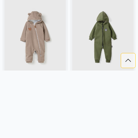
КОМБИНЕЗОН ФЛИСОВЫЙ
КОМБИНЕЗОН С КАРМАНАМИ
"КОКОС" 0+
"ХАКИ" УТЕПЛЕННЫЙ
3 599 ₽
3 599 ₽
BUNGLY
кокосовый, флис,
BUNGLY
хаки, россия,
россия, малыши, дети
утепленные, карман, актив,
мальчики, малыши, дошкольники,
дети
Подробнее
Подробнее