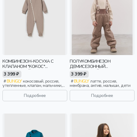
КОМБИНЕЗОН-КОСУХА С
ПОЛУКОМБИНЕЗОН
КЛАПАНОМ "КОКОС"
ДЕМИСЕЗОННЫЙ
УТЕПЛЕННЫЙ
МЕМБРАННЫЙ "ЛАТТЕ" 0+
3 399 ₽
3 399 ₽
BUNGLY
кокосовый, россия,
BUNGLY
латте, россия,
утепленные, клапан, мальчики,
мембрана, актив, малыши, дети
малыши, дошкольники, дети
Подробнее
Подробнее