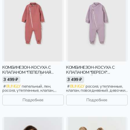
КОМБИНЕЗОН-КОСУХА С
КОМБИНЕЗОН-КОСУХА С
КЛАПАНОМ "ПЕПЕЛЬНАЯ
КЛАПАНОМ "ВЕРЕСК"
РОЗА" УТЕПЛЕННЫЙ
УТЕПЛЕННЫЙ
3 499 ₽
3 499 ₽
BUNGLY
пепельный, лен,
BUNGLY
россия, утепленные,
россия, утепленные, клапан,
клапан, повседневный, девочки,
девочки, малыши, дошкольники,
малыши, дошкольники, дети
дети
Подробнее
Подробнее