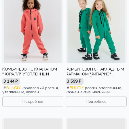
КОМБИНЕЗОН С КЛАПАНОМ
КОМБИНЕЗОН С НАКЛАДНЫМ
"КОРАЛЛ" УТЕПЛЕННЫЙ
КАРМАНОМ "КИПАРИС"
УТЕПЛЕННЫЙ
3 144 ₽
3 599 ₽
BUNGLY
коралловый, россия,
BUNGLY
россия, утепленные,
утепленные, клапан,
карман, актив, мальчики,
повседневный, классика,
малыши, дошкольники, дети
мальчики, малыши, дошкольники,
Подробнее
Подробнее
дети