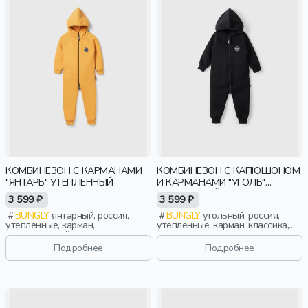
КОМБИНЕЗОН С КАРМАНАМИ
КОМБИНЕЗОН С КАПЮШОНОМ
"ЯНТАРЬ" УТЕПЛЕННЫЙ
И КАРМАНАМИ "УГОЛЬ"
УТЕПЛЕННЫЙ
3 599 ₽
3 599 ₽
BUNGLY
янтарный, россия,
BUNGLY
угольный, россия,
утепленные, карман,
утепленные, карман, классика,
повседневный, классика, актив,
актив, мальчики, малыши,
мальчики, малыши, дошкольники,
дошкольники, дети
Подробнее
Подробнее
дети