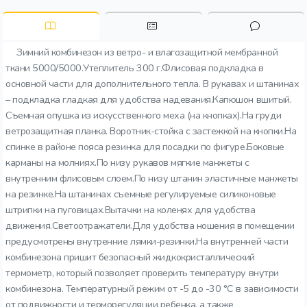
Зимний комбинезон из ветро- и влагозащитной мембранной
ткани 5000/5000.Утеплитель 300 г.Флисовая подкладка в
основной части для дополнительного тепла. В рукавах и штанинах
– подкладка гладкая для удобства надевания.Капюшон вшитый.
Съемная опушка из искусственного меха (на кнопках).На груди
ветрозащитная планка. Воротник-стойка с застежкой на кнопки.На
спинке в районе пояса резинка для посадки по фигуре.Боковые
карманы на молниях.По низу рукавов мягкие манжеты с
внутренним флисовым слоем.По низу штанин эластичные манжеты
на резинке.На штанинах съемные регулируемые силиконовые
штрипки на пуговицах.Вытачки на коленях для удобства
движения.Светоотражатели.Для удобства ношения в помещении
предусмотрены внутренние лямки-резинки.На внутренней части
комбинезона пришит безопасный жидкокристаллический
термометр, который позволяет проверить температуру внутри
комбинезона. Температурный режим от -5 до -30 °C в зависимости
от подвижности и терморегуляции ребенка, а также