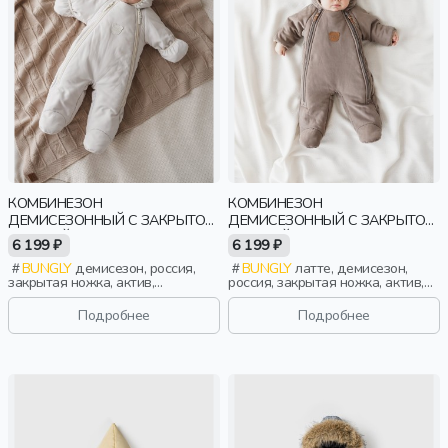
КОМБИНЕЗОН
КОМБИНЕЗОН
ДЕМИСЕЗОННЫЙ С ЗАКРЫТОЙ
ДЕМИСЕЗОННЫЙ С ЗАКРЫТОЙ
НОЖКОЙ "ТОФУ" 0+
НОЖКОЙ "ЛАТТЕ" 0+
6 199 ₽
6 199 ₽
BUNGLY
демисезон, россия,
BUNGLY
латте, демисезон,
закрытая ножка, актив,
россия, закрытая ножка, актив,
новорожденные, дети
новорожденные, дети
Подробнее
Подробнее