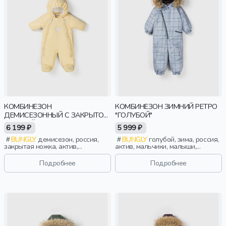
КОМБИНЕЗОН
КОМБИНЕЗОН ЗИМНИЙ РЕТРО
ДЕМИСЕЗОННЫЙ С ЗАКРЫТОЙ
"ГОЛУБОЙ"
НОЖКОЙ "НАРЦИСС" 0+
6 199 ₽
5 999 ₽
BUNGLY
демисезон, россия,
BUNGLY
голубой, зима, россия,
закрытая ножка, актив,
актив, мальчики, малыши,
новорожденные, дети
дошкольники, дети
Подробнее
Подробнее