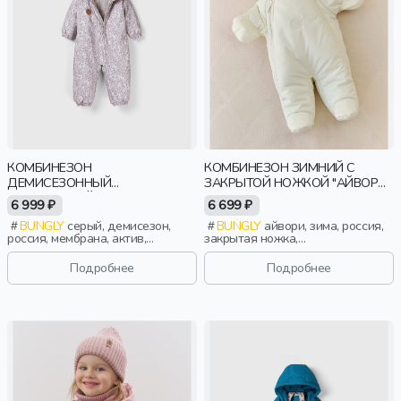
КОМБИНЕЗОН
КОМБИНЕЗОН ЗИМНИЙ С
ДЕМИСЕЗОННЫЙ
ЗАКРЫТОЙ НОЖКОЙ "АЙВОРИ"
МЕМБРАННЫЙ "СОЛНЕЧНЫЕ
0+
6 999 ₽
6 699 ₽
ЗАЙЧИКИ - СЕРЫЙ" 0+
BUNGLY
серый, демисезон,
BUNGLY
айвори, зима, россия,
россия, мембрана, актив,
закрытая ножка,
малыши, дети
новорожденные, дети
Подробнее
Подробнее