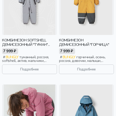
КОМБИНЕЗОН SOFTSHELL
КОМБИНЕЗОН
ДЕМИСЕЗОННЫЙ "ТУМАН"
ДЕМИСЕЗОННЫЙ "ГОРЧИЦА"
BUNGLY TEC
7 999 ₽
7 999 ₽
BUNGLY
туманный, россия,
BUNGLY
горчичный, осень,
softshell, актив, мальчики,
россия, девочки, малыши,
малыши, дошкольники, дети
дошкольники, дети
Подробнее
Подробнее