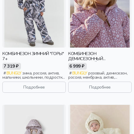
КОМБИНЕЗОН ЗИМНИЙ "ГОРЫ"
КОМБИНЕЗОН
7+
ДЕМИСЕЗОННЫЙ
МЕМБРАННЫЙ "СОЛНЕЧНЫЕ
7 319 ₽
6 999 ₽
ЗАЙЧИКИ - РОЗОВЫЙ" 0+
BUNGLY
зима, россия, актив,
BUNGLY
розовый, демисезон,
мальчики, школьники, подростки,
россия, мембрана, актив,
дети
малыши, дети
Подробнее
Подробнее