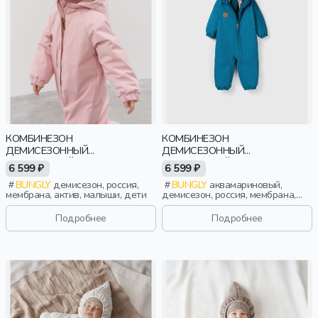
КОМБИНЕЗОН
КОМБИНЕЗОН
ДЕМИСЕЗОННЫЙ
ДЕМИСЕЗОННЫЙ
МЕМБРАННЫЙ "ПИОН" 0+
МЕМБРАННЫЙ "АКВАМАРИН"
6 599 ₽
6 599 ₽
0+
BUNGLY
демисезон, россия,
BUNGLY
аквамариновый,
мембрана, актив, малыши, дети
демисезон, россия, мембрана,
актив, малыши, дети
Подробнее
Подробнее