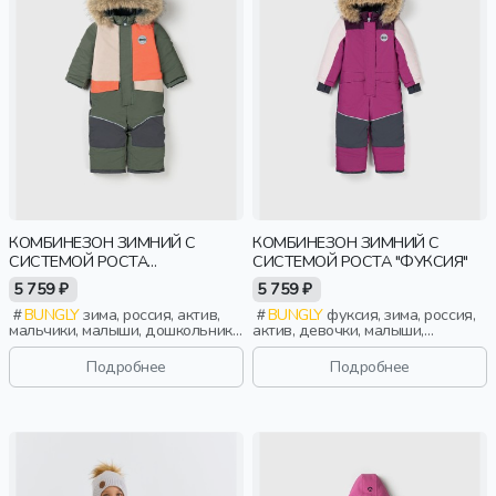
КОМБИНЕЗОН ЗИМНИЙ С
КОМБИНЕЗОН ЗИМНИЙ С
СИСТЕМОЙ РОСТА
СИСТЕМОЙ РОСТА "ФУКСИЯ"
"ПАПОРОТНИК"
5 759 ₽
5 759 ₽
BUNGLY
зима, россия, актив,
BUNGLY
фуксия, зима, россия,
мальчики, малыши, дошкольники,
актив, девочки, малыши,
дети
дошкольники, дети
Подробнее
Подробнее