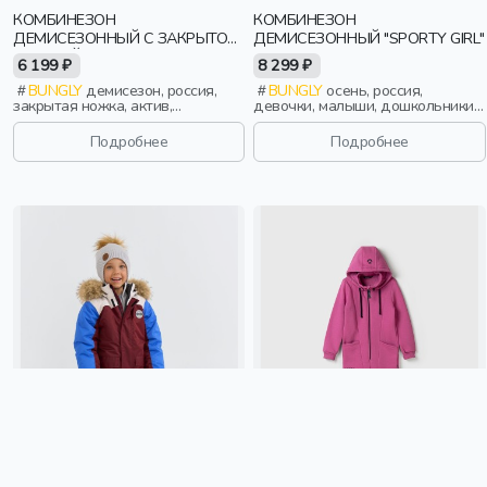
КОМБИНЕЗОН
КОМБИНЕЗОН
ДЕМИСЕЗОННЫЙ С ЗАКРЫТОЙ
ДЕМИСЕЗОННЫЙ "SPORTY GIRL"
НОЖКОЙ "НАРЦИСС" 0+
6 199 ₽
8 299 ₽
BUNGLY
демисезон, россия,
BUNGLY
осень, россия,
закрытая ножка, актив,
девочки, малыши, дошкольники,
новорожденные, дети
дети
Подробнее
Подробнее