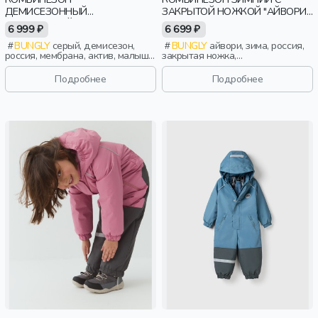
ДЕМИСЕЗОННЫЙ
ЗАКРЫТОЙ НОЖКОЙ "АЙВОРИ"
МЕМБРАННЫЙ "СОЛНЕЧНЫЕ
0+
6 999 ₽
6 699 ₽
ЗАЙЧИКИ - СЕРЫЙ" 0+
BUNGLY
серый, демисезон,
BUNGLY
айвори, зима, россия,
россия, мембрана, актив, малыши,
закрытая ножка,
дети
новорожденные, дети
Подробнее
Подробнее