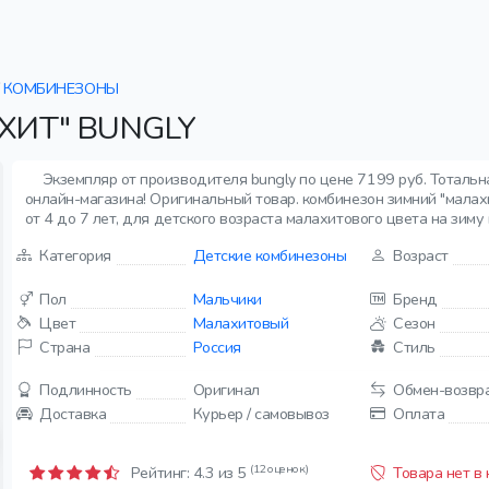
КОМБИНЕЗОНЫ
ИТ" BUNGLY
Экземпляр от производителя bungly по цене 7199 руб. Тоталь
онлайн-магазина! Оригинальный товар. комбинезон зимний "малахи
от 4 до 7 лет, для детского возраста малахитового цвета на зиму 
Категория
Детские комбинезоны
Возраст
Пол
Мальчики
Бренд
Цвет
Малахитовый
Сезон
Страна
Россия
Стиль
Подлинность
Оригинал
Обмен-возвр
Доставка
Курьер / самовывоз
Оплата
(12 оценок)
Рейтинг:
4.3
из 5
Товара нет в