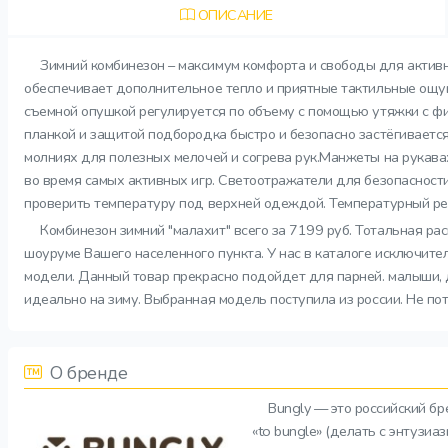
ОПИСАНИЕ
Зимний комбинезон – максимум комфорта и свободы для активн
обеспечивает дополнительное тепло и приятные тактильные ощущ
съемной опушкой регулируется по объему с помощью утяжки с ф
планкой и защитой подбородка быстро и безопасно застёгивается
молниях для полезных мелочей и согрева рук.Манжеты на рукава
во время самых активных игр. Светоотражатели для безопасност
проверить температуру под верхней одеждой. Температурный реж
Комбинезон зимний "малахит" всего за 7199 руб. Тотальная ра
шоуруме Вашего населенного пункта. У нас в каталоге исключите
модели. Данный товар прекрасно подойдет для парней. малыши, д
идеально на зиму. Выбранная модель поступила из россии. Не по
О бренде
Bungly — это российский б
«to bungle» (делать с энтузи