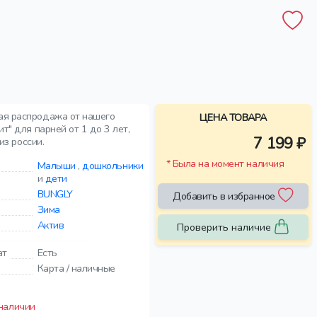
ная распродажа от нашего
ЦЕНА ТОВАРА
т" для парней от 1 до 3 лет,
7 199 ₽
из россии.
* Была на момент наличия
Малыши
,
дошкольники
и
дети
BUNGLY
Добавить в избранное
Зима
Актив
Проверить наличие
ат
Есть
Карта / наличные
 наличии