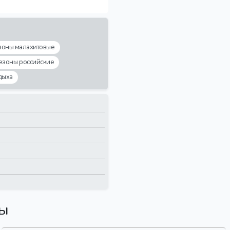
зоны малахитовые
езоны российские
дыха
вы