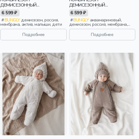
ДЕМИСЕЗОННЫЙ
ДЕМИСЕЗОННЫЙ
МЕМБРАННЫЙ "ПИОН" 0+
МЕМБРАННЫЙ "АКВАМАРИН"
6 599 ₽
6 599 ₽
0+
BUNGLY
демисезон, россия,
BUNGLY
аквамариновый,
мембрана, актив, малыши, дети
демисезон, россия, мембрана,
актив, малыши, дети
Подробнее
Подробнее