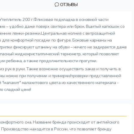
ОТЗЫВЫ
Утеплитель 200 г.Флисовая подкладка в основной части
ние – удобно даже поверх свитера или брюк. Вшитый капюшон со
енние лямки-резинки.Центральная молния с ветрозащитной
е для комфортной посадки по фигуре. Боковые карманы на
трипки фиксируют штанину на обуви – ничего не задирается даже
зопасный жидкокристаллический термометр, который позволяет
ии ребенка, а также продолжительности прогулки.
з рук в руки. Также возможно осуществить заказ и получить в
зоны можно при получении и примерки/проверки представленной
 "малахит" малахитового цвета из качественного материала -
по сладкой цене!
комфортного сна. Название бренда происходит от английского
а. Производство находится в России, что позволяет бренду