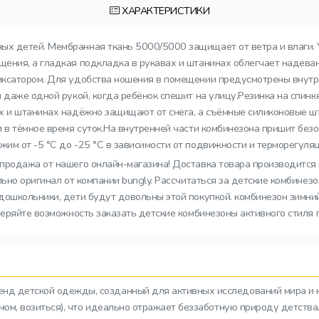
ХАРАКТЕРИСТИКИ
ых детей. Мембранная ткань 5000/5000 защищает от ветра и влаги. 
ения, а гладкая подкладка в рукавах и штанинах облегчает надева
иксатором. Для удобства ношения в помещении предусмотрены внутр
 даже одной рукой, когда ребёнок спешит на улицу.Резинка на спинк
х и штанинах надёжно защищают от снега, а съёмные силиконовые ш
и в тёмное время суток.На внутренней части комбинезона пришит бе
им от -5 °C до -25 °C в зависимости от подвижности и терморегуляц
спродажа от нашего онлайн-магазина! Доставка товара производится и
льно оригинал от компании bungly. Рассчитаться за детские комбине
ошкольники, дети будут довольны этой покупкой. комбинезон зимний
теряйте возможность заказать детские комбинезоны активного стиля 
ренд детской одежды, созданный для активных исследований мира и 
азмом, возиться), что идеально отражает беззаботную природу детств