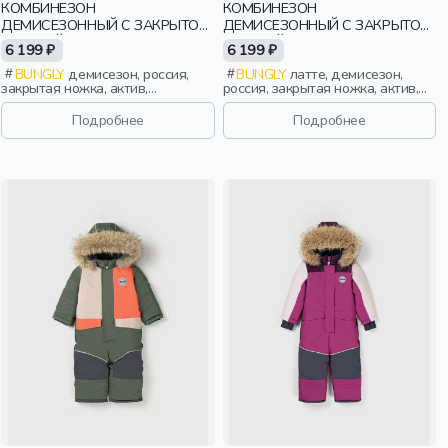
КОМБИНЕЗОН
КОМБИНЕЗОН
ДЕМИСЕЗОННЫЙ С ЗАКРЫТОЙ
ДЕМИСЕЗОННЫЙ С ЗАКРЫТОЙ
НОЖКОЙ "ТОФУ" 0+
НОЖКОЙ "ЛАТТЕ" 0+
6 199 ₽
6 199 ₽
BUNGLY
демисезон, россия,
BUNGLY
латте, демисезон,
закрытая ножка, актив,
россия, закрытая ножка, актив,
новорожденные, дети
новорожденные, дети
Подробнее
Подробнее