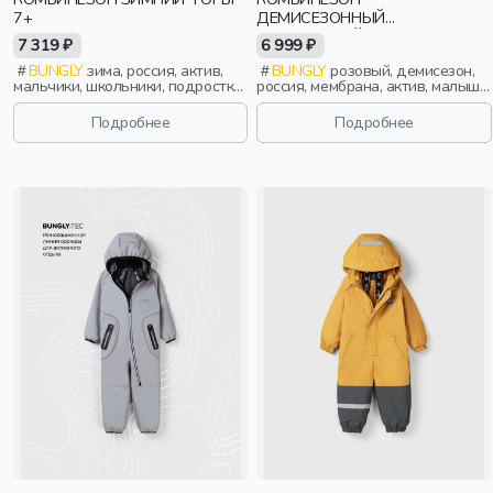
7+
ДЕМИСЕЗОННЫЙ
МЕМБРАННЫЙ "СОЛНЕЧНЫЕ
7 319 ₽
6 999 ₽
ЗАЙЧИКИ - РОЗОВЫЙ" 0+
BUNGLY
зима, россия, актив,
BUNGLY
розовый, демисезон,
мальчики, школьники, подростки,
россия, мембрана, актив, малыши,
дети
дети
Подробнее
Подробнее