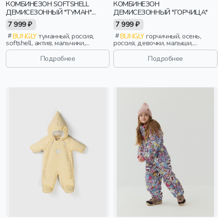
КОМБИНЕЗОН SOFTSHELL
КОМБИНЕЗОН
ДЕМИСЕЗОННЫЙ "ТУМАН"
ДЕМИСЕЗОННЫЙ "ГОРЧИЦА"
BUNGLY TEC
7 999 ₽
7 999 ₽
BUNGLY
туманный, россия,
BUNGLY
горчичный, осень,
softshell, актив, мальчики,
россия, девочки, малыши,
малыши, дошкольники, дети
дошкольники, дети
Подробнее
Подробнее