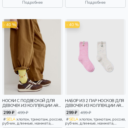
Подробнее
Подробнее
- 40 %
- 40 %
НОСКИ С ПОДВЕСКОЙ ДЛЯ
НАБОР ИЗ 2 ПАР НОСКОВ ДЛЯ
ДЕВОЧЕК ИЗ КОЛЛЕКЦИИ ART
ДЕВОЧЕК ИЗ КОЛЛЕКЦИИ ART
PEOPLE С АВРОРОЙ
PEOPLE
299 ₽
499 ₽
299 ₽
499 ₽
SELA
хлопок, трикотаж, россия,
SELA
хлопок, трикотаж, россия,
рубчик, длинные, манжета,
рубчик, длинные, манжета,
эластичные, девочки, дети
эластичные, девочки, дети