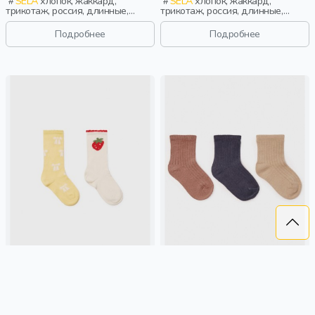
SELA
хлопок, жаккард,
SELA
хлопок, жаккард,
трикотаж, россия, длинные,
трикотаж, россия, длинные,
манжета, принт, эластичные,
манжета, принт, эластичные,
девочки, дети
девочки, дети
Подробнее
Подробнее
НАБОР ИЗ 2 ПАР НОСКОВ С
НАБОР ИЗ 3 ПАР НОСКОВ ДЛЯ
ПРИНТОМ ДЛЯ ДЕВОЧЕК
МАЛЫШЕЙ
299 ₽
299 ₽