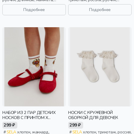
эластичные, девочки, дети
длинные, манжета, принт,
эластичные, девочки, дети
Подробнее
Подробнее
НАБОР ИЗ 2 ПАР ДЕТСКИХ
НОСКИ С КРУЖЕВНОЙ
НОСКОВ С ПРИНТОМ X
ОБОРКОЙ ДЛЯ ДЕВОЧЕК
СОЮЗМУЛЬТФИЛЬМ
299 ₽
299 ₽
SELA
хлопок, жаккард,
SELA
хлопок, трикотаж, россия,