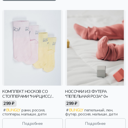
КОМПЛЕКТ НОСКОВ СО
НОСОЧКИ ИЗ ФУТЕРА
СТОППЕРАМИ "НАРЦИСС/
"ПЕПЕЛЬНАЯ РОЗА" 0+
РОЗА" 0+
299 ₽
299 ₽
BUNGLY
рами, россия,
BUNGLY
пепельный, лен,
стопперы, малыши, дети
футер, россия, малыши, дети
Подробнее
Подробнее