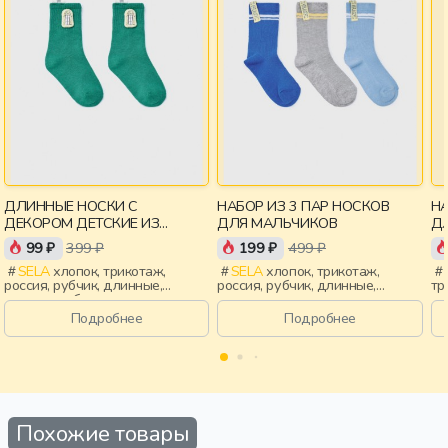
ДЛИННЫЕ НОСКИ С
НАБОР ИЗ 3 ПАР НОСКОВ
НА
ДЕКОРОМ ДЕТСКИЕ ИЗ
ДЛЯ МАЛЬЧИКОВ
ДЛ
КОЛЛЕКЦИИ ART PEOPLE
КО
99 ₽
399 ₽
199 ₽
499 ₽
SELA
хлопок, трикотаж,
SELA
хлопок, трикотаж,
россия, рубчик, длинные,
россия, рубчик, длинные,
тр
манжета, объемные,
манжета, эластичные, мальчики,
дл
эластичные, мальчики, дети
дети
эл
Подробнее
Подробнее
Похожие товары