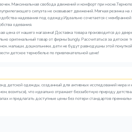
вочек. Максимальная свобода движений и комфорт при носке.Термопо
полуприлегающего силуэта не сковывает движений. Мягкая резинка на
 удобства надевания под одежду.Идеально сочетается с мембранной 
обства одевания.
ая цена от нашего магазина! Доставка товара производится до двер
льно оригинальный товар от фирмы bungly. Рассчитаться за детское 
ок. малыши, дошкольники, дети не будут равнодушны этой покупкой.
рести детское термобелье по привлекательной цене!
ренд детской одежды, созданный для активных исследований мира и 
азмом, возиться), что идеально отражает беззаботную природу детств
тапах и предлагать доступные цены без потери стандартов премиальн