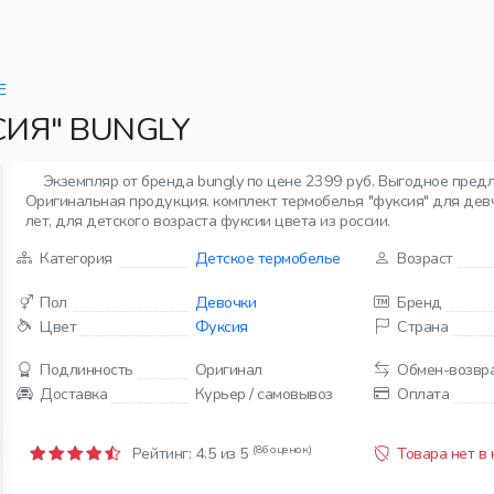
Е
ИЯ" BUNGLY
Экземпляр от бренда bungly по цене 2399 руб. Выгодное пред
Оригинальная продукция. комплект термобелья "фуксия" для девчо
лет, для детского возраста фуксии цвета из россии.
Категория
Детское термобелье
Возраст
Пол
Девочки
Бренд
Цвет
Фуксия
Страна
Подлинность
Оригинал
Обмен-возвр
Доставка
Курьер / самовывоз
Оплата
(86 оценок)
Рейтинг:
4.5
из 5
Товара нет в