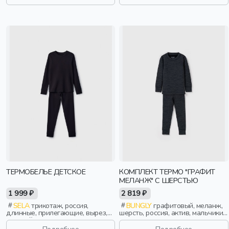
ТЕРМОБЕЛЬЕ ДЕТСКОЕ
КОМПЛЕКТ ТЕРМО "ГРАФИТ
МЕЛАНЖ" С ШЕРСТЬЮ
1 999 ₽
2 819 ₽
SELA
трикотаж, россия,
BUNGLY
графитовый, меланж,
длинные, прилегающие, вырез,
шерсть, россия, актив, мальчики,
круглый вырез, пояс, эластичные,
малыши, дошкольники, дети
мальчики, дети