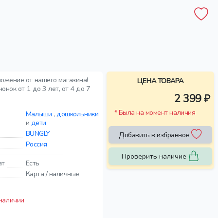
ложение от нашего магазина!
ЦЕНА ТОВАРА
нок от 1 до 3 лет, от 4 до 7
2 399 ₽
* Была на момент наличия
Малыши
,
дошкольники
и
дети
BUNGLY
Добавить в избранное
Россия
Проверить наличие
ат
Есть
Карта / наличные
 наличии