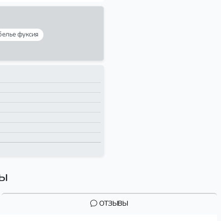
белье фуксия
вы
ОТЗЫВЫ