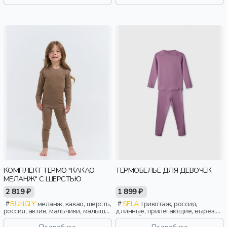
КОМПЛЕКТ ТЕРМО "КАКАО
ТЕРМОБЕЛЬЕ ДЛЯ ДЕВОЧЕК
МЕЛАНЖ" С ШЕРСТЬЮ
2 819 ₽
1 899 ₽
BUNGLY
меланж, какао, шерсть,
SELA
трикотаж, россия,
россия, актив, мальчики, малыши,
длинные, прилегающие, вырез,
дошкольники, дети
круглый вырез, пояс, эластичные,
мальчики, дети