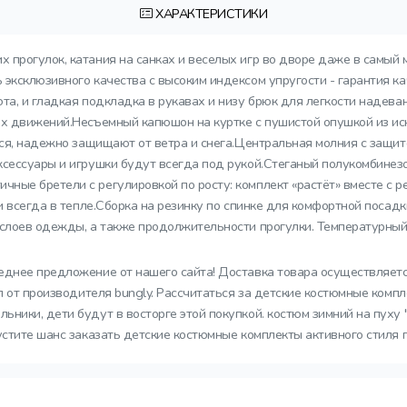
ХАРАКТЕРИСТИКИ
х прогулок, катания на санках и веселых игр во дворе даже в самый 
эксклюзивного качества с высоким индексом упругости - гарантия ка
та, и гладкая подкладка в рукавах и низу брюк для легкости надева
х движений.Несъемный капюшон на куртке с пушистой опушкой из иск
ются, надежно защищают от ветра и снега.Центральная молния с защи
ксессуары и игрушки будут всегда под рукой.Стеганый полукомбинез
ные бретели с регулировкой по росту: комплект «растёт» вместе с 
и всегда в тепле.Сборка на резинку по спинке для комфортной посадк
 слоев одежды, а также продолжительности прогулки. Температурный
леднее предложение от нашего сайта! Доставка товара осуществляетс
ал от производителя bungly. Рассчитаться за детские костюмные комп
ники, дети будут в восторге этой покупкой. костюм зимний на пуху 
устите шанс заказать детские костюмные комплекты активного стиля 