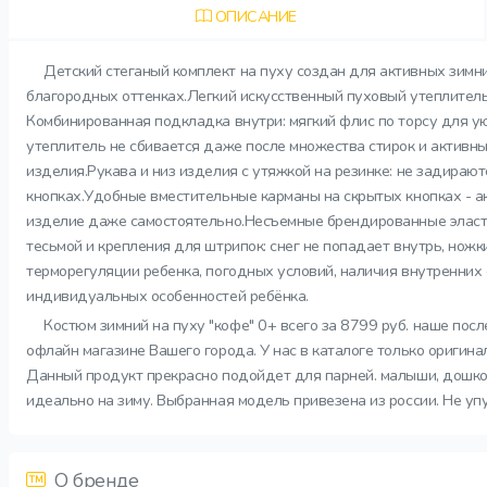
ОПИСАНИЕ
Детский стеганый комплект на пуху создан для активных зимни
благородных оттенках.Легкий искусственный пуховый утеплитель 
Комбинированная подкладка внутри: мягкий флис по торсу для ую
утеплитель не сбивается даже после множества стирок и активны
изделия.Рукава и низ изделия с утяжкой на резинке: не задира
кнопках.Удобные вместительные карманы на скрытых кнопках - а
изделие даже самостоятельно.Несъемные брендированные эластич
тесьмой и крепления для штрипок: снег не попадает внутрь, ножк
терморегуляции ребенка, погодных условий, наличия внутренних
индивидуальных особенностей ребёнка.
Костюм зимний на пуху "кофе" 0+ всего за 8799 руб. наше пос
офлайн магазине Вашего города. У нас в каталоге только оригин
Данный продукт прекрасно подойдет для парней. малыши, дошколь
идеально на зиму. Выбранная модель привезена из россии. Не уп
О бренде