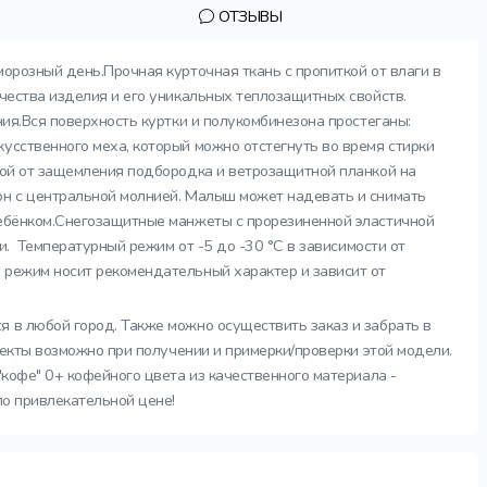
ОТЗЫВЫ
морозный день.Прочная курточная ткань с пропиткой от влаги в
чества изделия и его уникальных теплозащитных свойств.
ния.Вся поверхность куртки и полукомбинезона простеганы:
усственного меха, который можно отстегнуть во время стирки
той от защемления подбородка и ветрозащитной планкой на
он с центральной молнией. Малыш может надевать и снимать
ребёнком.Снегозащитные манжеты с прорезиненной эластичной
и. Температурный режим от -5 до -30 °C в зависимости от
 режим носит рекомендательный характер и зависит от
я в любой город. Также можно осуществить заказ и забрать в
лекты возможно при получении и примерки/проверки этой модели.
"кофе" 0+ кофейного цвета из качественного материала -
по привлекательной цене!