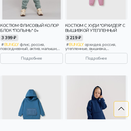
КОСТЮМ ФЛИСОВЫЙ КОЛОР
КОСТЮМ С ХУДИ "ОРХИДЕЯ" С
БЛОК "ПОЛЫНЬ" 0+
ВЫШИВКОЙ УТЕПЛЕННЫЙ
3 399 ₽
3 219 ₽
BUNGLY
флис, россия,
BUNGLY
орхидея, россия,
повседневный, актив, малыши,
утепленные, вышивка,
дети
повседневный, девочки, малыши,
дошкольники, дети
Подробнее
Подробнее