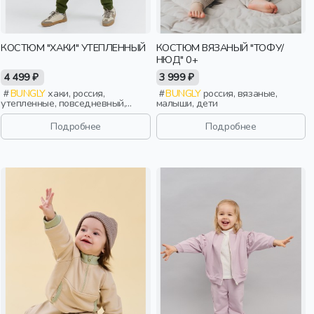
КОСТЮМ "ХАКИ" УТЕПЛЕННЫЙ
КОСТЮМ ВЯЗАНЫЙ "ТОФУ/
НЮД" 0+
4 499 ₽
3 999 ₽
BUNGLY
хаки, россия,
BUNGLY
россия, вязаные,
утепленные, повседневный,
малыши, дети
девочки, малыши, дошкольники,
дети
Подробнее
Подробнее