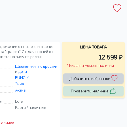
дложение от нашего интернет-
ЦЕНА ТОВАРА
та "графит" 7+ для парней от
12 599 ₽
цвета на зиму из россии.
* Была на момент наличия
Школьники
,
подростки
и
дети
BUNGLY
Добавить в избранное
Зима
Актив
Проверить наличие
ат
Есть
Карта / наличные
 наличии