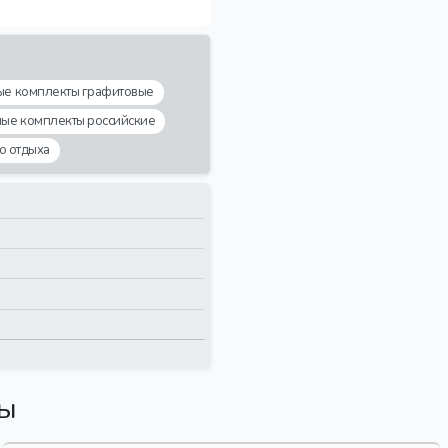
ые комплекты графитовые
ные комплекты российские
о отдыха
вы