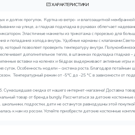
ХАРАКТЕРИСТИКИ
ных и долгих прогулок. Куртка из ветро- и влагозащитной мембранно
ывании на улице, а гладкая подкладка в рукавах облегчает надева
иксатором. Эластичные манжеты из трикотажа с прорезью для большо
ния и попадания холода внутрь. Удобные карманы с клапанами.Свето
р, который позволяет проверить температуру внутри. Полукомбинезо
еспечивает дополнительное тепло, в штанинах подкладка гладкая –
Усиленные вставки на коленях и бёдрах выдерживают активные игры 
мя суток. Особенность модели – система роста. Благодаря потайным 
н сезон. Температурный режим от -5°C до -25 °C в зависимости от п
уб. Сумасшедшая скидка от нашего интернет-магазина! Доставка това
инальный товар от бренда bungly. Рассчитаться за детские костюмны
школьники, подростки, дети не останутся равнодушны этой покупкой.
алась к нам из россии. Успейте приобрести детские костюмные компл