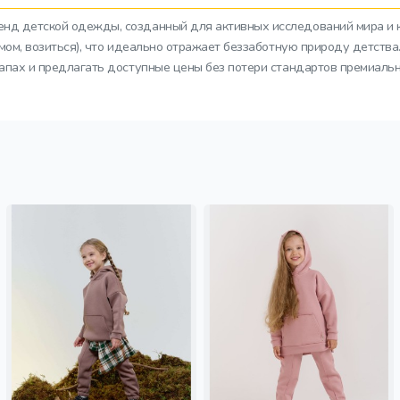
ренд детской одежды, созданный для активных исследований мира и 
азмом, возиться), что идеально отражает беззаботную природу детств
тапах и предлагать доступные цены без потери стандартов премиальн