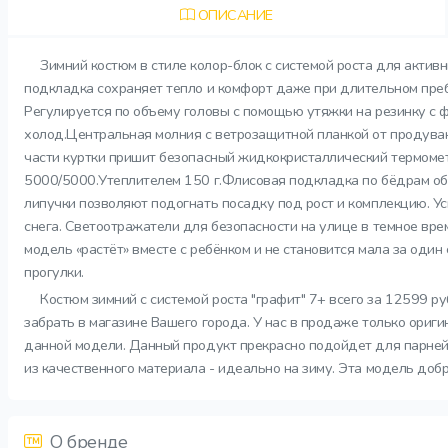
ОПИСАНИЕ
Зимний костюм в стиле колор-блок с системой роста для актив
подкладка сохраняет тепло и комфорт даже при длительном преб
Регулируется по объему головы с помощью утяжки на резинку с ф
холод.Центральная молния с ветрозащитной планкой от продува
части куртки пришит безопасный жидкокристаллический термомет
5000/5000.Утеплителем 150 г.Флисовая подкладка по бёдрам об
липучки позволяют подогнать посадку под рост и комплекцию. 
снега. Светоотражатели для безопасности на улице в темное вре
модель «растёт» вместе с ребёнком и не становится мала за оди
прогулки.
Костюм зимний с системой роста "графит" 7+ всего за 12599 р
забрать в магазине Вашего города. У нас в продаже только ориг
данной модели. Данный продукт прекрасно подойдет для парней. 
из качественного материала - идеально на зиму. Эта модель добр
О бренде