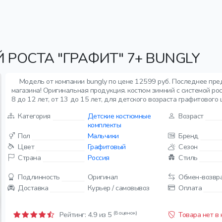
РОСТА "ГРАФИТ" 7+ BUNGLY
Модель от компании bungly по цене 12599 руб. Последнее пре
магазина! Оригинальная продукция. костюм зимний с системой рос
8 до 12 лет, от 13 до 15 лет, для детского возраста графитового 
Категория
Детские костюмные
Возраст
комплекты
Пол
Мальчики
Бренд
Цвет
Графитовый
Сезон
Страна
Россия
Стиль
Подлинность
Оригинал
Обмен-возвр
Доставка
Курьер / самовывоз
Оплата
(8 оценок)
Рейтинг:
4.9
из 5
Товара нет в