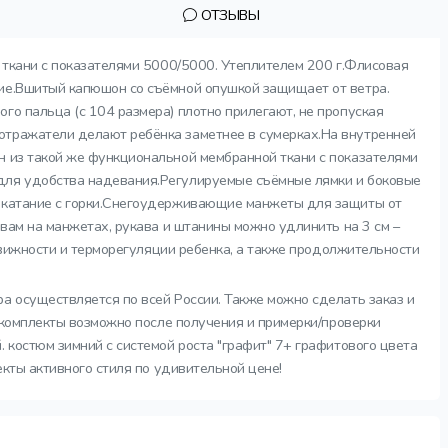
ОТЗЫВЫ
й ткани с показателями 5000/5000. Утеплителем 200 г.Флисовая
ние.Вшитый капюшон со съёмной опушкой защищает от ветра.
го пальца (с 104 размера) плотно прилегают, не пропуская
отражатели делают ребёнка заметнее в сумерках.На внутренней
н из такой же функциональной мембранной ткани с показателями
 для удобства надевания.Регулируемые съёмные лямки и боковые
и катание с горки.Снегоудерживающие манжеты для защиты от
швам на манжетах, рукава и штанины можно удлинить на 3 см –
одвижности и терморегуляции ребенка, а также продолжительности
ра осуществляется по всей России. Также можно сделать заказ и
е комплекты возможно после получения и примерки/проверки
 костюм зимний с системой роста "графит" 7+ графитового цвета
екты активного стиля по удивительной цене!