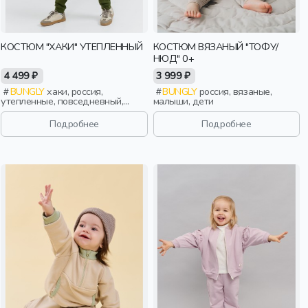
КОСТЮМ "ХАКИ" УТЕПЛЕННЫЙ
КОСТЮМ ВЯЗАНЫЙ "ТОФУ/
НЮД" 0+
4 499 ₽
3 999 ₽
BUNGLY
хаки, россия,
BUNGLY
россия, вязаные,
утепленные, повседневный,
малыши, дети
девочки, малыши, дошкольники,
дети
Подробнее
Подробнее