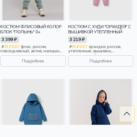
КОСТЮМ ФЛИСОВЫЙ КОЛОР
КОСТЮМ С ХУДИ "ОРХИДЕЯ" С
БЛОК "ПОЛЫНЬ" 0+
ВЫШИВКОЙ УТЕПЛЕННЫЙ
3 399 ₽
3 219 ₽
BUNGLY
флис, россия,
BUNGLY
орхидея, россия,
повседневный, актив, малыши,
утепленные, вышивка,
дети
повседневный, девочки, малыши,
дошкольники, дети
Подробнее
Подробнее