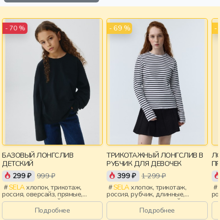
- 69 %
-
- 70 %
БАЗОВЫЙ ЛОНГСЛИВ
ТРИКОТАЖНЫЙ ЛОНГСЛИВ В
ЛО
ДЕТСКИЙ
РУБЧИК ДЛЯ ДЕВОЧЕК
П
299 ₽
999 ₽
399 ₽
1 299 ₽
SELA
хлопок, трикотаж,
SELA
хлопок, трикотаж,
россия, оверсайз, прямые,
россия, рубчик, длинные,
ро
длинные, длинный рукав,
прилегающие, длинный рукав,
дл
школа, свободные, вырез,
школа, манжета, вырез, круглый
св
Подробнее
Подробнее
круглый вырез, девочки, дети
вырез, девочки, дети
кр