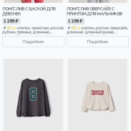
ЛОНГСЛИВ С БАСКОЙ ДЛЯ
ЛОНГСЛИВ ОВЕРСАЙЗ С
ДЕВОЧЕК
ПРИНТОМ ДЛЯ МАЛЬЧИКОВ
1 299 ₽
1 299 ₽
SELA
хлопок, трикотаж, россия,
SELA
хлопок, россия, оверсайз,
рубчик, прямые, длинные,
длинные, длинный рукав,
длинный рукав, принт, вырез,
манжета, свободные, принт,
круглый вырез, баска,
вырез, круглый вырез,
Подробнее
Подробнее
повседневный, девочки, дети
эластичные, мальчики, дети