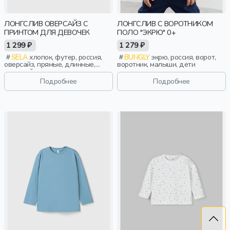
ЛОНГСЛИВ ОВЕРСАЙЗ С
ЛОНГСЛИВ С ВОРОТНИКОМ
ПРИНТОМ ДЛЯ ДЕВОЧЕК
ПОЛО "ЭКРЮ" 0+
1 299 ₽
1 279 ₽
SELA
хлопок, футер, россия,
BUNGLY
экрю, россия, ворот,
оверсайз, прямые, длинные,
воротник, малыши, дети
длинный рукав, принт, вырез,
круглый вырез, девочки, дети
Подробнее
Подробнее