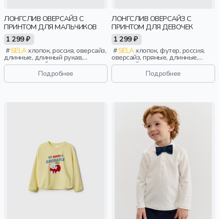
ЛОНГСЛИВ ОВЕРСАЙЗ С
ЛОНГСЛИВ ОВЕРСАЙЗ С
ПРИНТОМ ДЛЯ МАЛЬЧИКОВ
ПРИНТОМ ДЛЯ ДЕВОЧЕК
1 299 ₽
1 299 ₽
SELA
хлопок, россия, оверсайз,
SELA
хлопок, футер, россия,
длинные, длинный рукав,
оверсайз, прямые, длинные,
манжета, свободные, принт,
длинный рукав, принт, вырез,
вырез, круглый вырез,
круглый вырез, девочки, дети
Подробнее
Подробнее
эластичные, мальчики, дети