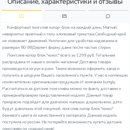
Описание, характеристики и отзывы
Комфортный лонгслив колор-блок на каждый день. Мягкий,
невероятно приятный к телу хлопковый трикотаж.Свободный крой
не сковывает движений. Кнопочки для удобства надевания в
размерах 80-98Держит форму даже после частых стирок.
Лонгслив колор блок "кокос" всего за 1299 руб. Тотальная
распродажа от нашего онлайн-магазина! Доставка товара
производится из рук в руки. Также возможно оформить заказ и
получить в шоуруме Вашего населенного пункта. У нас в коллекции
исключительно оригинальная продукция от компании bungly.
Рассчитаться за детские лонгсливы можно по факту доставки и
примерки/проверки представленной модели. Данный товар
прекрасно подойдет для девчонок. малыши, дошкольники, дети
будут довольны этой покупкой. лонгслив колор блок "кокос"
бежевого цвета из качественного материала. Данная модель
поступила из россии. Не потеряйте возможность купить детские
лонгсливы по сладкой цене!