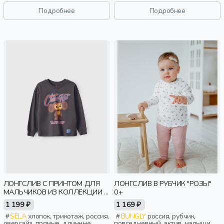
малыши, дети
Подробнее
Подробнее
ЛОНГСЛИВ С ПРИНТОМ ДЛЯ
ЛОНГСЛИВ В РУБЧИК "РОЗЫ"
МАЛЬЧИКОВ ИЗ КОЛЛЕКЦИИ X
0+
ЧЕБУРАШКА
1 199 ₽
1 169 ₽
SELA
хлопок, трикотаж, россия,
BUNGLY
россия, рубчик,
оверсайз, прямые, длинные,
повседневный, актив, малыши,