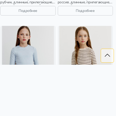
рубчик, длинные, прилегающие,
россия, длинные, прилегающие,
длинный рукав, школа, бант,
длинный рукав, школа, однотон,
вырез, кружево, девочки, дети
вырез, круглый вырез, сборки,
Подробнее
Подробнее
девочки, дети
ЛОНГСЛИВ ИЗ АЖУРНОГО
ЛОНГСЛИВ С БАСКОЙ ДЛЯ
ТРИКОТАЖА ДЛЯ ДЕВОЧЕК
ДЕВОЧЕК
1 299 ₽
1 299 ₽