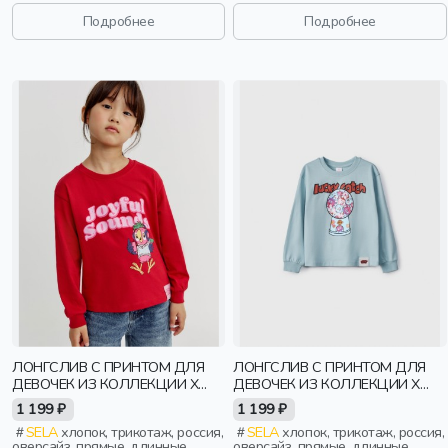
дети
Подробнее
Подробнее
ЛОНГСЛИВ С ПРИНТОМ ДЛЯ
ЛОНГСЛИВ С ПРИНТОМ ДЛЯ
ДЕВОЧЕК ИЗ КОЛЛЕКЦИИ X
ДЕВОЧЕК ИЗ КОЛЛЕКЦИИ X
СОЮЗМУЛЬТФИЛЬМ
СМЕШАРИКИ
1 199 ₽
1 199 ₽
SELA
хлопок, трикотаж, россия,
SELA
хлопок, трикотаж, россия,
оверсайз, прямые, длинные,
оверсайз, прямые, длинные,