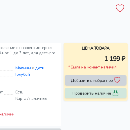
ложение от нашего интернет-
ЦЕНА ТОВАРА
+ от 1 до 3 лет, для детского
1 199 ₽
* Была на момент наличия
Малыши
и
дети
Голубой
Добавить в избранное
ат
Есть
Проверить наличие
Карта / наличные
 наличии