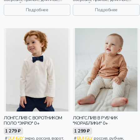
длинный рукав, манжета, принт,
длинный рукав, манжета, принт,
вырез, круглый вырез,
вырез, круглый вырез,
Подробнее
Подробнее
эластичные, девочки, дети
эластичные, девочки, дети
ЛОНГСЛИВ С ВОРОТНИКОМ
ЛОНГСЛИВ В РУБЧИК
ПОЛО "ЭКРЮ" 0+
"КОРАБЛИКИ" 0+
1 279 ₽
1 299 ₽
BUNGLY
экрю, россия, ворот,
BUNGLY
россия, рубчик,