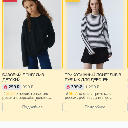
БАЗОВЫЙ ЛОНГСЛИВ
ТРИКОТАЖНЫЙ ЛОНГСЛИВ В
ДЕТСКИЙ
РУБЧИК ДЛЯ ДЕВОЧЕК
299 ₽
999 ₽
399 ₽
1 299 ₽
SELA
хлопок, трикотаж,
SELA
хлопок, трикотаж,
россия, оверсайз, прямые,
россия, рубчик, длинные,
длинные, длинный рукав, школа,
прилегающие, длинный рукав,
свободные, вырез, круглый
школа, манжета, вырез, круглый
Подробнее
Подробнее
вырез, девочки, дети
вырез, девочки, дети