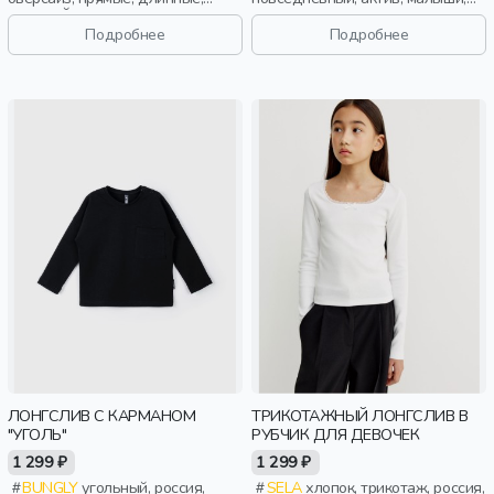
длинный рукав, манжета, принт,
дети
вырез, круглый вырез,
Подробнее
Подробнее
эластичные, мальчики, дети
ЛОНГСЛИВ С КАРМАНОМ
ТРИКОТАЖНЫЙ ЛОНГСЛИВ В
"УГОЛЬ"
РУБЧИК ДЛЯ ДЕВОЧЕК
1 299 ₽
1 299 ₽
BUNGLY
угольный, россия,
SELA
хлопок, трикотаж, россия,