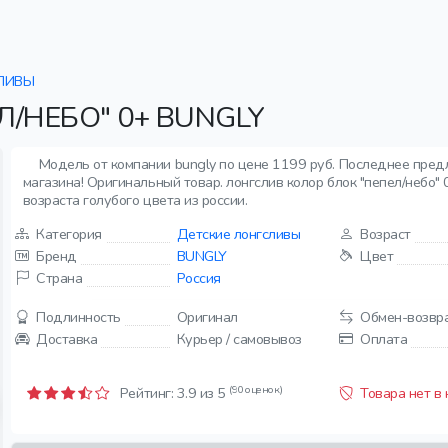
ЛИВЫ
/НЕБО" 0+ BUNGLY
Модель от компании bungly по цене 1199 руб. Последнее пред
магазина! Оригинальный товар. лонгслив колор блок "пепел/небо" 0
возраста голубого цвета из россии.
Категория
Детские лонгсливы
Возраст
Бренд
BUNGLY
Цвет
Страна
Россия
Подлинность
Оригинал
Обмен-возвр
Доставка
Курьер / самовывоз
Оплата
(90 оценок)
Рейтинг:
3.9
из 5
Товара нет в