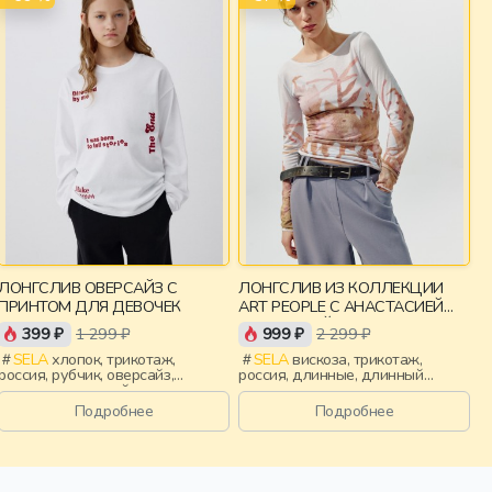
ЛОНГСЛИВ ОВЕРСАЙЗ С
ЛОНГСЛИВ ИЗ КОЛЛЕКЦИИ
ПРИНТОМ ДЛЯ ДЕВОЧЕК
ART PEOPLE С АНАСТАСИЕЙ
РЫБАКОВОЙ
399 ₽
1 299 ₽
999 ₽
2 299 ₽
SELA
хлопок, трикотаж,
SELA
вискоза, трикотаж,
россия, рубчик, оверсайз,
россия, длинные, длинный
длинные, длинный рукав,
рукав, приталенные, принт,
свободные, принт, вырез,
эластичные, девочки,
Подробнее
Подробнее
круглый вырез, девочки, дети
старшеклассники, дети