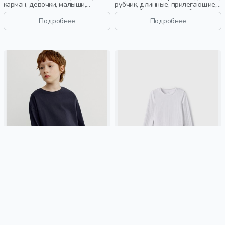
карман, девочки, малыши,
рубчик, длинные, прилегающие,
дошкольники, дети
длинный рукав, школа, бант,
вырез, кружево, девочки, дети
Подробнее
Подробнее
БАЗОВЫЙ ЛОНГСЛИВ ДЕТСКИЙ
ЛОНГСЛИВ ИЗ АЖУРНОГО
ТРИКОТАЖА ДЛЯ ДЕВОЧЕК
1 299 ₽
1 299 ₽