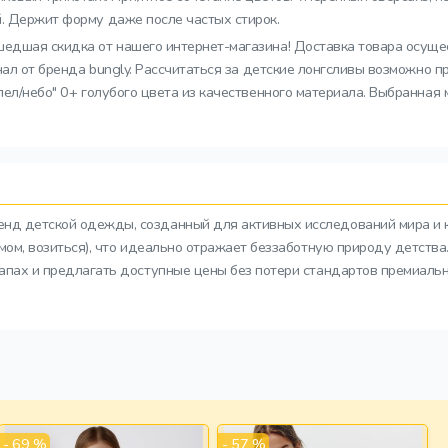
й. Держит форму даже после частых стирок.
сшедшая скидка от нашего интернет-магазина! Доставка товара осуще
инал от бренда bungly. Рассчитаться за детские лонгсливы возможно 
пел/небо" 0+ голубого цвета из качественного материала. Выбранная 
ренд детской одежды, созданный для активных исследований мира и 
азмом, возиться), что идеально отражает беззаботную природу детств
тапах и предлагать доступные цены без потери стандартов премиальн
- 69 %
- 57 %