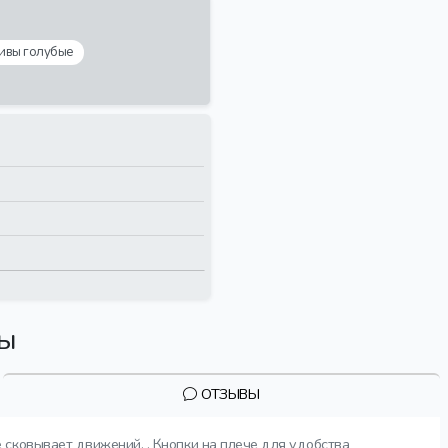
ивы голубые
вы
ОТЗЫВЫ
 сковывает движений. . Кнопки на плече для удобства