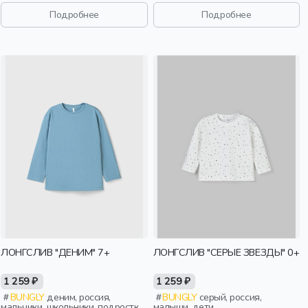
дети
длинный рукав, манжета, принт,
вырез, круглый вырез,
Подробнее
Подробнее
эластичные, мальчики, дети
ЛОНГСЛИВ "ДЕНИМ" 7+
ЛОНГСЛИВ "СЕРЫЕ ЗВЕЗДЫ" 0+
1 259 ₽
1 259 ₽
BUNGLY
деним, россия,
BUNGLY
серый, россия,
мальчики, школьники, подростки,
малыши, дети