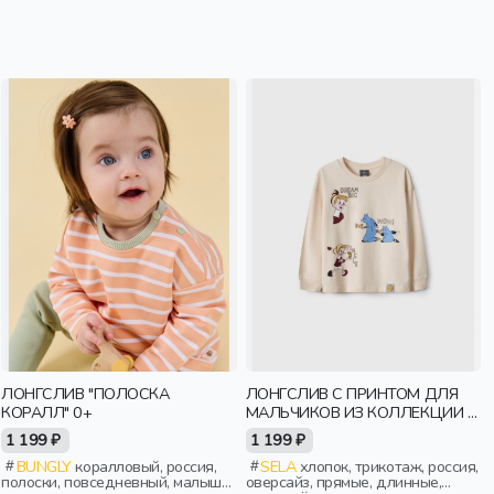
ЛОНГСЛИВ "ПОЛОСКА
ЛОНГСЛИВ С ПРИНТОМ ДЛЯ
КОРАЛЛ" 0+
МАЛЬЧИКОВ ИЗ КОЛЛЕКЦИИ X
СОЮЗМУЛЬТФИЛЬМ
1 199 ₽
1 199 ₽
BUNGLY
коралловый, россия,
SELA
хлопок, трикотаж, россия,
полоски, повседневный, малыши,
оверсайз, прямые, длинные,