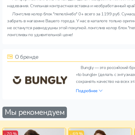
надевания. Стильная контрастная вставка и необработанный кра
Лонгслив колор блок "пепел/небо" 0+ всего за 1199 руб. Сума
забрать в магазине Вашего города. У нас в каталоге только ориг
не останутся равнодушны этой покупкой. лонгслив колор блок "пе
лонгсливы по удивительной цене!
О бренде
Bungly — это российский б
«to bungle» (делать с энтузи
сохранять качество на всех э
Подробнее
Мы рекомендуем
- 69 %
- 70 %