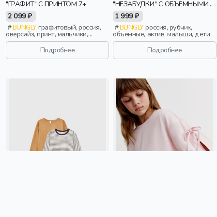
"ГРАФИТ" С ПРИНТОМ 7+
"НЕЗАБУДКИ" С ОБЪЕМНЫМИ
РУКАВАМИ 0+
2 099 ₽
1 999 ₽
BUNGLY
графитовый, россия,
BUNGLY
россия, рубчик,
оверсайз, принт, мальчики,
объемные, актив, малыши, дети
школьники, подростки, дети
Подробнее
Подробнее