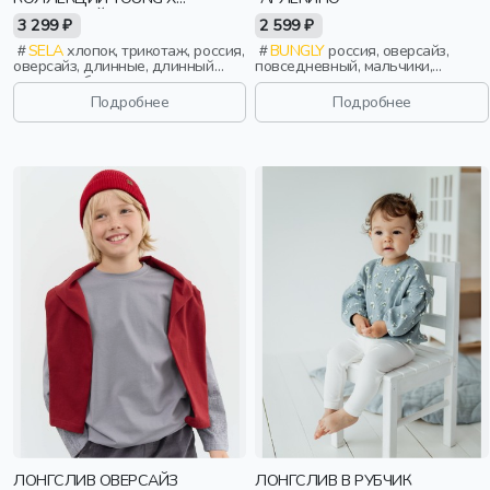
МАЛЕНЬКИЙ ПРИНЦ
3 299 ₽
2 599 ₽
SELA
хлопок, трикотаж, россия,
BUNGLY
россия, оверсайз,
оверсайз, длинные, длинный
повседневный, мальчики,
рукав, свободные, принт, вырез,
малыши, дошкольники, дети
круглый вырез, девочки,
Подробнее
Подробнее
старшеклассники, дети
ЛОНГСЛИВ ОВЕРСАЙЗ
ЛОНГСЛИВ В РУБЧИК