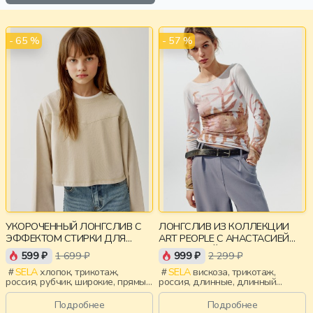
- 65 %
- 57 %
УКОРОЧЕННЫЙ ЛОНГСЛИВ С
ЛОНГСЛИВ ИЗ КОЛЛЕКЦИИ
ЭФФЕКТОМ СТИРКИ ДЛЯ
ART PEOPLE С АНАСТАСИЕЙ
ДЕВОЧЕК
РЫБАКОВОЙ
599 ₽
1 699 ₽
999 ₽
2 299 ₽
SELA
хлопок, трикотаж,
SELA
вискоза, трикотаж,
россия, рубчик, широкие, прямые,
россия, длинные, длинный
укороченные, длинные, вырез,
рукав, приталенные, принт,
круглый вырез, девочки, дети
эластичные, девочки,
Подробнее
Подробнее
старшеклассники, дети