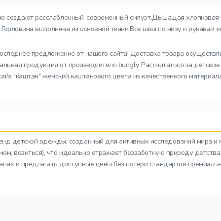
чо создают расслабленный, современный силуэт.Дышащая хлопковая 
Горловина выполнена из основной ткани.Все швы по низу и рукавам м
последнее предложение от нашего сайта! Доставка товара осуществл
нальная продукция от производителя bungly. Рассчитаться за детски
рсайз "каштан" женский каштанового цвета из качественного материал
ренд детской одежды, созданный для активных исследований мира и 
азмом, возиться), что идеально отражает беззаботную природу детств
тапах и предлагать доступные цены без потери стандартов премиальн