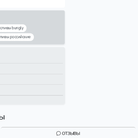
сливы bungly
ливы российские
вы
ОТЗЫВЫ