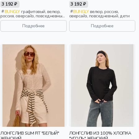
"ГРАФИТ" ЖЕНСКИЙ
"БРУСНИКА" ЖЕНСКИЙ
3 192 ₽
3 192 ₽
BUNGLY
графитовый, велюр,
BUNGLY
велюр, россия,
россия, оверсайз, повседневный,
оверсайз, повседневный, дети
дети
Подробнее
Подробнее
ЛОНГСЛИВ SLIM FIT "БЕЛЫЙ"
ЛОНГСЛИВ ИЗ 100% ХЛОПКА
ЖЕНСКИЙ
"УГОЛЬ" ЖЕНСКИЙ