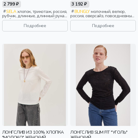
YOUNG
"МОЛОКО" ЖЕНСКИЙ
2 799 ₽
3 192 ₽
SELA
хлопок, трикотаж, россия,
BUNGLY
молочный, велюр,
рубчик, длинные, длинный рукав,
россия, оверсайз, повседневный,
свободные, вырез, круглый
дети
вырез, кружево, девочки,
Подробнее
Подробнее
старшеклассники, дети
ЛОНГСЛИВ ИЗ 100% ХЛОПКА
ЛОНГСЛИВ SLIM FIT "УГОЛЬ"
"МОЛОКО" ЖЕНСКИЙ
ЖЕНСКИЙ