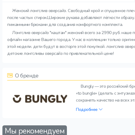
Женский лонгслив оверсайз. Свободный крой и спущенное пле
после частых стирок.Широкие рукава добавляют лёгкости образу. 
пижамными брюками для создания комфортного комплекта.
Лонгслив оверсайз "каштан" женский всего за 2990 руб. наше 
офлайн магазине Вашего города. У нас в коллекции только ориги
этой модели. дети будут в восторге этой покупкой. лонгслив ове
детские лонгсливы оверсайз по привлекательной цене!
О бренде
Bungly — это российский б
«to bungle» (делать с энтузи
сохранять качество на всех э
Подробнее
Мы рекомендуем