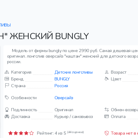
ЛИВЫ
Н" ЖЕНСКИЙ BUNGLY
Модель от фирмы bungly по цене 2990 руб. Самая дешевая цен
оригинал. лонгслив оверсайз "каштан" женский для детского возр
россии.
Категория
Детские лонгсливы
Возраст
Бренд
BUNGLY
Цвет
Страна
Россия
Особенности
Оверсайз
Подлинность
Оригинал
Обмен-возвр
Доставка
Курьер / самовывоз
Оплата
(44 оценки)
Рейтинг:
4
из 5
Товара нет в