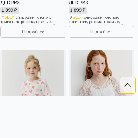
ДЕТСКИХ
ДЕТСКИХ
1 899 ₽
1 899 ₽
SELA
сливовый, хлопок,
SELA
сливовый, хлопок,
трикотаж, россия, прямые,
трикотаж, россия, прямые,
полоски, длинные, длинный
полоски, длинные, длинный
рукав, однотон, свободные,
рукав, однотон, свободные,
Подробнее
Подробнее
вырез, круглый вырез,
вырез, круглый вырез,
повседневный, мальчики, дети
повседневный, мальчики, дети