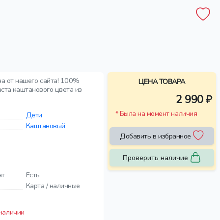
а от нашего сайта! 100%
ЦЕНА ТОВАРА
аста каштанового цвета из
2 990 ₽
* Была на момент наличия
Дети
Каштановый
Добавить в избранное
Проверить наличие
ат
Есть
Карта / наличные
 наличии