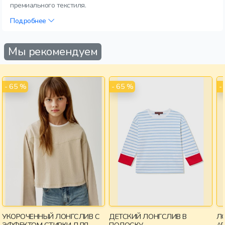
премиального текстиля.
Подробнее
Мы рекомендуем
- 65 %
- 65 %
-
УКОРОЧЕННЫЙ ЛОНГСЛИВ С
ДЕТСКИЙ ЛОНГСЛИВ В
Л
ЭФФЕКТОМ СТИРКИ ДЛЯ
ПОЛОСКУ
AR