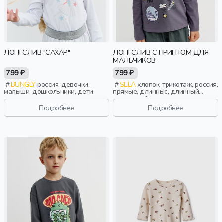
ЛОНГСЛИВ "САХАР"
ЛОНГСЛИВ С ПРИНТОМ ДЛЯ
МАЛЬЧИКОВ
799 ₽
799 ₽
BUNGLY
россия, девочки,
SELA
хлопок, трикотаж, россия,
малыши, дошкольники, дети
прямые, длинные, длинный
рукав, свободные, принт, вырез,
круглый вырез, повседневный,
Подробнее
Подробнее
мальчики, дети