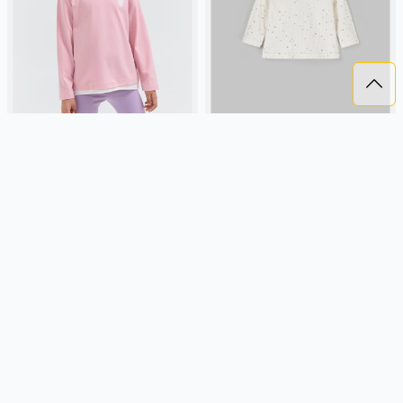
ЛОНГСЛИВ "РОЗОВЫЙ ЗЕФИР"
ЛОНГСЛИВ "БЕЖЕВЫЕ ЗВЕЗДЫ"
С КОНТРАСТНОЙ ОТДЕЛКОЙ
В РУБЧИК 0+
959 ₽
979 ₽
BUNGLY
розовый, россия,
BUNGLY
бежевый, россия,
повседневный, девочки,
рубчик, повседневный, актив,
малыши, дошкольники, дети
малыши, дети
Подробнее
Подробнее
- 65 %