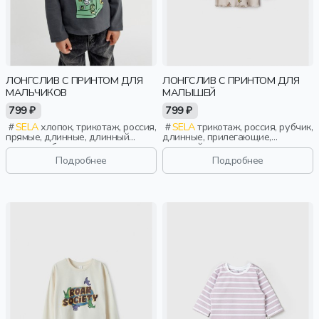
ЛОНГСЛИВ С ПРИНТОМ ДЛЯ
ЛОНГСЛИВ С ПРИНТОМ ДЛЯ
МАЛЬЧИКОВ
МАЛЫШЕЙ
799 ₽
799 ₽
SELA
хлопок, трикотаж, россия,
SELA
трикотаж, россия, рубчик,
прямые, длинные, длинный
длинные, прилегающие,
рукав, свободные, принт, вырез,
длинный рукав, застежка,
круглый вырез, повседневный,
кнопки, манжета, принт, вырез,
Подробнее
Подробнее
мальчики, дети
круглый вырез, малыши, дети