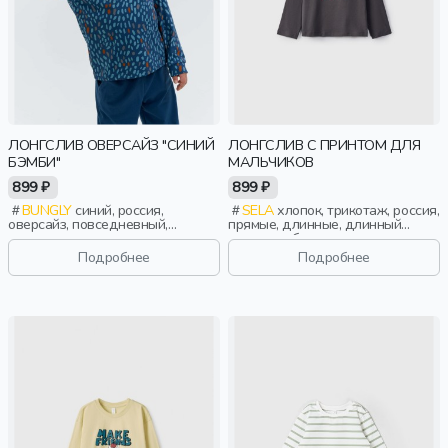
ЛОНГСЛИВ ОВЕРСАЙЗ "СИНИЙ
ЛОНГСЛИВ С ПРИНТОМ ДЛЯ
БЭМБИ"
МАЛЬЧИКОВ
899 ₽
899 ₽
BUNGLY
синий, россия,
SELA
хлопок, трикотаж, россия,
оверсайз, повседневный,
прямые, длинные, длинный
мальчики, малыши, дошкольники,
рукав, свободные, принт, вырез,
дети
круглый вырез, повседневный,
Подробнее
Подробнее
мальчики, дети