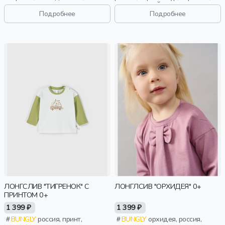
девочки, малыши, дошкольники,
воротник-стойка, малыши, дети
дети
Подробнее
Подробнее
ЛОНГСЛИВ "ТИГРЕНОК" С
ЛОНГЛСИВ "ОРХИДЕЯ" 0+
ПРИНТОМ 0+
1 399 ₽
1 399 ₽
BUNGLY
россия, принт,
BUNGLY
орхидея, россия,