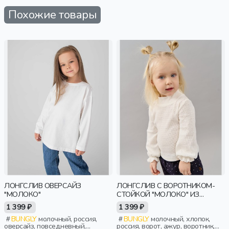
Похожие товары
ЛОНГСЛИВ ОВЕРСАЙЗ
ЛОНГСЛИВ С ВОРОТНИКОМ-
"МОЛОКО"
СТОЙКОЙ "МОЛОКО" ИЗ
АЖУРНОГО ХЛОПКА 0+
1 399 ₽
1 399 ₽
BUNGLY
молочный, россия,
BUNGLY
молочный, хлопок,
оверсайз, повседневный,
россия, ворот, ажур, воротник,