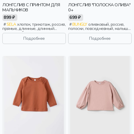
ЛОНГСЛИВ С ПРИНТОМ ДЛЯ
ЛОНГСЛИВ "ПОЛОСКА ОЛИВА"
МАЛЬЧИКОВ
0+
899 ₽
699 ₽
SELA
хлопок, трикотаж, россия,
BUNGLY
оливковый, россия,
прямые, длинные, длинный
полоски, повседневный, малыши,
рукав, свободные, принт, вырез,
дети
круглый вырез, повседневный,
Подробнее
Подробнее
мальчики, дети