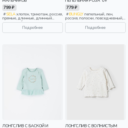
МАЛЬЧИКОВ
ПЕПЕЛЬНАЯ РОЗА" 0+
799 ₽
779 ₽
SELA
хлопок, трикотаж, россия,
BUNGLY
пепельный, лен,
прямые, длинные, длинный
россия, полоски, повседневный,
рукав, свободные, принт, вырез,
малыши, дети
круглый вырез, повседневный,
Подробнее
Подробнее
мальчики, дети
ЛОНГСЛИВ С БАСКОЙ И
ЛОНГСЛИВ С ВОЛНИСТЫМ