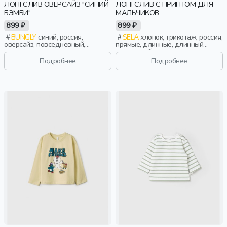
ЛОНГСЛИВ ОВЕРСАЙЗ "СИНИЙ
ЛОНГСЛИВ С ПРИНТОМ ДЛЯ
БЭМБИ"
МАЛЬЧИКОВ
899 ₽
899 ₽
BUNGLY
синий, россия,
SELA
хлопок, трикотаж, россия,
оверсайз, повседневный,
прямые, длинные, длинный
мальчики, малыши, дошкольники,
рукав, свободные, принт, вырез,
дети
круглый вырез, повседневный,
Подробнее
Подробнее
мальчики, дети