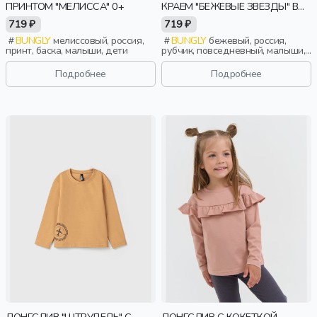
ПРИНТОМ "МЕЛИССА" 0+
КРАЕМ "БЕЖЕВЫЕ ЗВЕЗДЫ" В
РУБЧИК 0+
719 ₽
719 ₽
BUNGLY
мелиссовый, россия,
BUNGLY
бежевый, россия,
принт, баска, малыши, дети
рубчик, повседневный, малыши,
дети
Подробнее
Подробнее
ЛОНГСЛИВ "ШТРУДЕЛЬ" С
ЛОНГСЛИВ С КОКЕТКОЙ