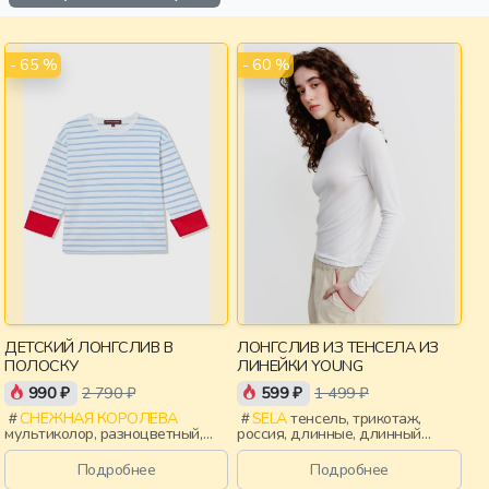
- 65 %
- 60 %
ДЕТСКИЙ ЛОНГСЛИВ В
ЛОНГСЛИВ ИЗ ТЕНСЕЛА ИЗ
ПОЛОСКУ
ЛИНЕЙКИ YOUNG
990 ₽
2 790 ₽
599 ₽
1 499 ₽
СНЕЖНАЯ КОРОЛЕВА
SELA
тенсель, трикотаж,
мультиколор, разноцветный,
россия, длинные, длинный
хлопок, лето, весна, россия,
рукав, приталенные, вырез,
прямые, полоски, манжета,
круглый вырез, девочки,
Подробнее
Подробнее
вырез, круглый вырез, отворот,
старшеклассники, дети