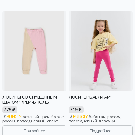
ЛОСИНЫ СО СПУЩЕННЫМ
ЛОСИНЫ "БАБЛ-ГАМ"
ШАГОМ "КРЕМ-БРЮЛЕ/
РОЗОВЫЙ ЗЕФИР"
779 ₽
719 ₽
BUNGLY
розовый, крем-брюле,
BUNGLY
бабл гам, россия,
россия, повседневный, спорт,
повседневный, девочки,
актив, девочки, малыши,
малыши, дошкольники, дети
дошкольники, дети
Подробнее
Подробнее