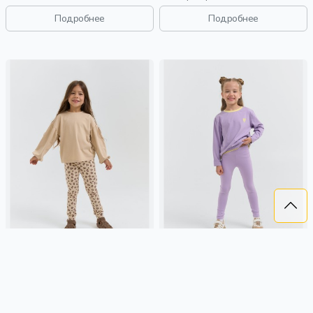
малыши, дети
Подробнее
Подробнее
ЛОСИНЫ С МАНЖЕТОЙ
ЛОСИНЫ "СИРЕНЬ"
"ЛЕОПАРД"
1 299 ₽
1 299 ₽
BUNGLY
россия, манжета,
BUNGLY
сиреневый, россия,