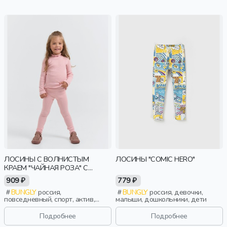
ЛОСИНЫ С ВОЛНИСТЫМ
ЛОСИНЫ "COMIC HERO"
КРАЕМ "ЧАЙНАЯ РОЗА" С
НАЧЕСОМ
909 ₽
779 ₽
BUNGLY
россия,
BUNGLY
россия, девочки,
повседневный, спорт, актив,
малыши, дошкольники, дети
девочки, малыши, дошкольники,
дети
Подробнее
Подробнее