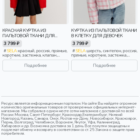
КРАСНАЯ КУРТКА ИЗ
КУРТКА ИЗ ПАЛЬТОВОЙ ТКАНИ
ПАЛЬТОВОЙ ТКАНИ ДЛЯ
В КЛЕТКУ ДЛЯ ДЕВОЧЕК
ДЕВОЧЕК
3 799 ₽
3 799 ₽
SELA
красный, россия, прямые,
SELA
шерсть, синтепон, россия,
короткие, застежка, клапан,
прямые, короткие, застежка,
свободные, воротник, девочки,
стеганые, свободные, клетка,
дети
прорези, воротник, девочки,
Подробнее
Подробнее
дети
Ресурс является информационным порталом. На сайте Вы найдете огромное
количество оригинальных товаров от проверенных официальных интернет-
магазинов. Мы собрали в одном месте сотни магазинов с доставкой по всей
России: Москва, Санкт-Петербург, Краснодар,Екатеринбург, Нижний
Новгород, Казань, Самара, Омск, Ростов-на-Дону, Новосибирск, Красноярск,
Пермь, Волгоград, Челябинск, Воронеж, Якутск, Уфа, Калининград,
Хабаровск и др. Возможна доставка за 1 день. Все покупки защищены и
подлежат обмену и возврату в соответствии со ст. 25 Закона о защите прав
потребителя.