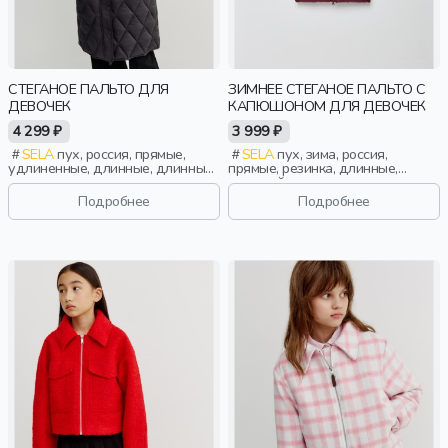
СТЕГАНОЕ ПАЛЬТО ДЛЯ
ЗИМНЕЕ СТЕГАНОЕ ПАЛЬТО С
ДЕВОЧЕК
КАПЮШОНОМ ДЛЯ ДЕВОЧЕК
4 299 ₽
3 999 ₽
SELA
пух, россия, прямые,
SELA
пух, зима, россия,
удлиненные, длинные, длинный
прямые, резинка, длинные,
рукав, капюшон, застежка,
длинный рукав, капюшон,
стеганые, кнопки, клапан, школа,
молния, застежка, стеганые,
Подробнее
Подробнее
прорези, кулиска, воротник,
манжета, свободные, прорези,
воротник-стойка, девочки, дети
непромокаемые, воротник,
воротник-стойка, вафельные,
девочки, дети