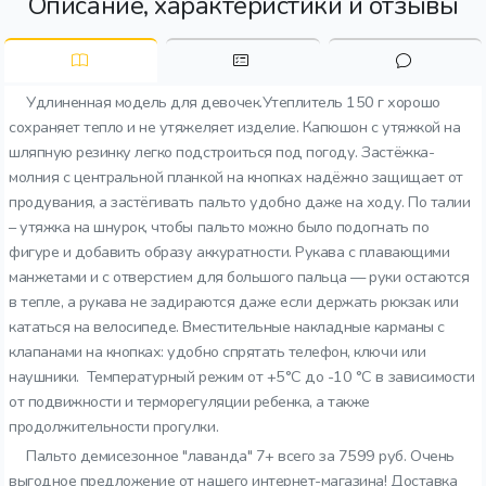
Описание, характеристики и отзывы
Удлиненная модель для девочек.Утеплитель 150 г хорошо
сохраняет тепло и не утяжеляет изделие. Капюшон с утяжкой на
шляпную резинку легко подстроиться под погоду. Застёжка-
молния с центральной планкой на кнопках надёжно защищает от
продувания, а застёгивать пальто удобно даже на ходу. По талии
– утяжка на шнурок, чтобы пальто можно было подогнать по
фигуре и добавить образу аккуратности. Рукава с плавающими
манжетами и с отверстием для большого пальца — руки остаются
в тепле, а рукава не задираются даже если держать рюкзак или
кататься на велосипеде. Вместительные накладные карманы с
клапанами на кнопках: удобно спрятать телефон, ключи или
наушники. Температурный режим от +5°C до -10 °C в зависимости
от подвижности и терморегуляции ребенка, а также
продолжительности прогулки.
Пальто демисезонное "лаванда" 7+ всего за 7599 руб. Очень
выгодное предложение от нашего интернет-магазина! Доставка