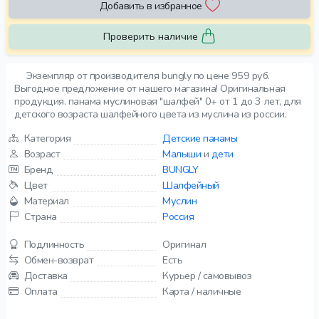
Добавить в избранное
Проверить наличие
Экземпляр от производителя bungly по цене 959 руб.
Выгодное предложение от нашего магазина! Оригинальная
продукция. панама муслиновая "шалфей" 0+ от 1 до 3 лет, для
детского возраста шалфейного цвета из муслина из россии.
Категория
Детские панамы
Возраст
Малыши
и
дети
Бренд
BUNGLY
Цвет
Шалфейный
Материал
Муслин
Страна
Россия
Подлинность
Оригинал
Обмен-возврат
Есть
Доставка
Курьер / самовывоз
Оплата
Карта / наличные