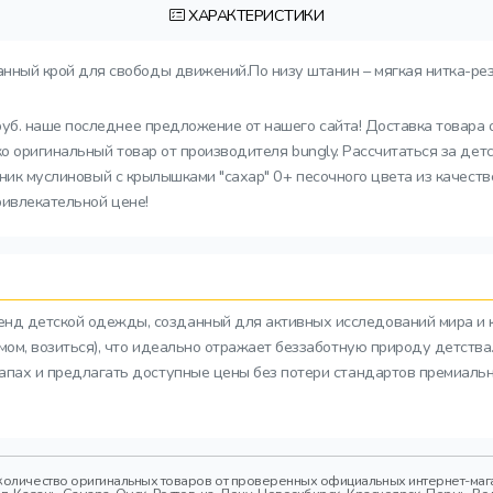
ХАРАКТЕРИСТИКИ
нный крой для свободы движений.По низу штанин – мягкая нитка-ре
руб. наше последнее предложение от нашего сайта! Доставка товара 
ко оригинальный товар от производителя bungly. Рассчитаться за де
чник муслиновый с крылышками "сахар" 0+ песочного цвета из качеств
ривлекательной цене!
ренд детской одежды, созданный для активных исследований мира и 
азмом, возиться), что идеально отражает беззаботную природу детств
тапах и предлагать доступные цены без потери стандартов премиальн
оличество оригинальных товаров от проверенных официальных интернет-магаз