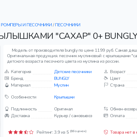
РОМПЕРЫ И ПЕСОЧНИКИ
/
ПЕСОЧНИКИ
ЫЛЫШКАМИ "САХАР" 0+ BUNGL
Модель от производителя bungly по цене 1199 руб. Самая деше
Оригинальная продукция. песочник муслиновый с крылышками "сах
детского возраста песочного цвета из муслина из россии.
Категория
Детские песочники
Возраст
Бренд
BUNGLY
Цвет
Материал
Муслин
Страна
Особенности
Крылышки
Подлинность
Оригинал
Обмен-возвр
Доставка
Курьер / самовывоз
Оплата
(86 оценок)
Рейтинг:
3.9
из 5
Товара нет в