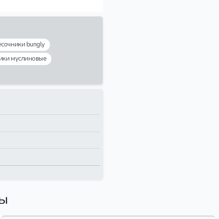
есочники bungly
ики муслиновые
вы