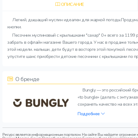
ОПИСАНИЕ
Легкий, дышащий муслин идеален для жаркой погоды.Продума
кнопки.
Песочник муслиновый с крылышками "сахар" 0+ всего за 1199 
забрать в офлайн магазине Вашего города. У нас в продаже толь
этой модели. малыши, дети будут в восторге этой покупкой. песо
упустите шанс приобрести детские песочники с крылышками по п
О бренде
Bungly — это российский б
«to bungle» (делать с энтузи
сохранять качество на всех э
Подробнее
Ресурс является информационным порталом. На сайте Вы найдете огромное к