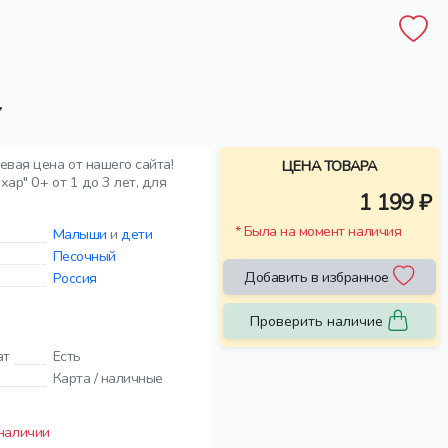
Y
вая цена от нашего сайта!
ЦЕНА ТОВАРА
ар" 0+ от 1 до 3 лет, для
1 199 ₽
* Была на момент наличия
Малыши
и
дети
Песочный
Добавить в избранное
Россия
Проверить наличие
ат
Есть
Карта / наличные
 наличии