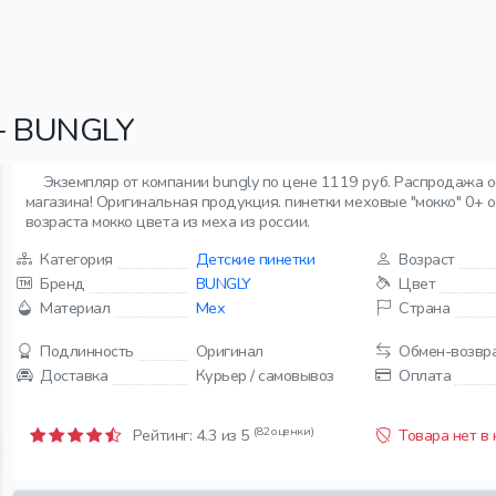
+ BUNGLY
Экземпляр от компании bungly по цене 1119 руб. Распродажа о
магазина! Оригинальная продукция. пинетки меховые "мокко" 0+ от
возраста мокко цвета из меха из россии.
Категория
Детские пинетки
Возраст
Бренд
BUNGLY
Цвет
Материал
Мех
Страна
Подлинность
Оригинал
Обмен-возвр
Доставка
Курьер / самовывоз
Оплата
(82 оценки)
Рейтинг:
4.3
из 5
Товара нет в