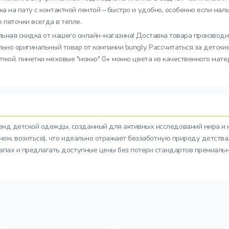
а на пату с контактной лентой – быстро и удобно, особенно если м
 пяточки всегда в тепле.
льная скидка от нашего онлайн-магазина! Доставка товара производит
ьно оригинальный товар от компании bungly. Рассчитаться за детски
ой. пинетки меховые "мокко" 0+ мокко цвета из качественного матер
ренд детской одежды, созданный для активных исследований мира и 
азмом, возиться), что идеально отражает беззаботную природу детств
тапах и предлагать доступные цены без потери стандартов премиальн