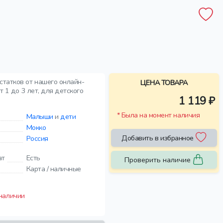
статков от нашего онлайн-
ЦЕНА ТОВАРА
 1 до 3 лет, для детского
1 119 ₽
* Была на момент наличия
Малыши
и
дети
Мокко
Добавить в избранное
Россия
ат
Есть
Проверить наличие
Карта / наличные
 наличии