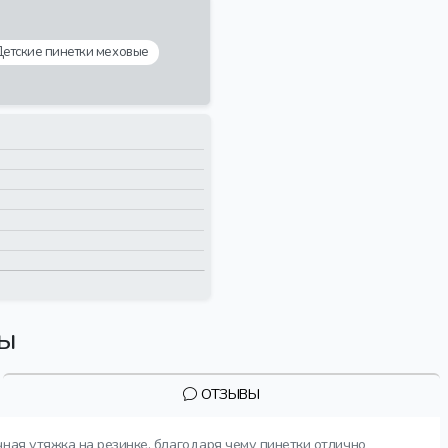
етские пинетки меховые
вы
ОТЗЫВЫ
чная утяжка на резинке, благодаря чему пинетки отлично