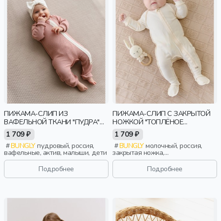
ПИЖАМА-СЛИП ИЗ
ПИЖАМА-СЛИП С ЗАКРЫТОЙ
ВАФЕЛЬНОЙ ТКАНИ "ПУДРА"
НОЖКОЙ "ТОПЛЁНОЕ
0+
МОЛОКО" 0+
1 709 ₽
1 709 ₽
BUNGLY
пудровый, россия,
BUNGLY
молочный, россия,
вафельные, актив, малыши, дети
закрытая ножка,
новорожденные, дети
Подробнее
Подробнее