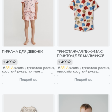
ПИЖАМА ДЛЯ ДЕВОЧЕК
ТРИКОТАЖНАЯ ПИЖАМА С
ПРИНТОМ ДЛЯ МАЛЬЧИКОВ
1 499 ₽
1 499 ₽
SELA
хлопок, трикотаж, россия,
SELA
хлопок, трикотаж, россия,
короткий рукав, прямые,
оверсайз, короткий рукав,
короткие, принт, вырез, круглый
короткие, свободные, принт,
вырез, пояс, эластичные,
вырез, кулиска, круглый вырез,
Подробнее
Подробнее
девочки, дети
пояс, эластичные, мальчики,
дети