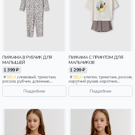
ПИЖАМА В РУБЧИК ДЛЯ
ПИЖАМА С ПРИНТОМ ДЛЯ
МАЛЫШЕЙ
МАЛЬЧИКОВ
1 399 ₽
1 299 ₽
SELA
сливовый, трикотаж,
SELA
хлопок, трикотаж, россия,
россия, рубчик, длинные,
короткий рукав, короткие,
прилегающие, застежка, кнопки,
свободные, принт, вырез,
бант, манжета, вырез, круглый
круглый вырез, пояс, эластичные,
Подробнее
Подробнее
вырез, пояс, кружево,
мальчики, дети
эластичные, малыши, дети