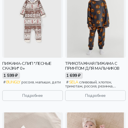
ПИЖАМА-СЛИП "ЛЕСНЫЕ
ТРИКОТАЖНАЯ ПИЖАМА С
СКАЗКИ" 0+
ПРИНТОМ ДЛЯ МАЛЬЧИКОВ
1 599 ₽
1 699 ₽
BUNGLY
россия, малыши, дети
SELA
сливовый, хлопок,
трикотаж, россия, резинка,
длинные, принт, вырез, кулиска,
круглый вырез, пояс, эластичные,
Подробнее
Подробнее
мальчики, дети