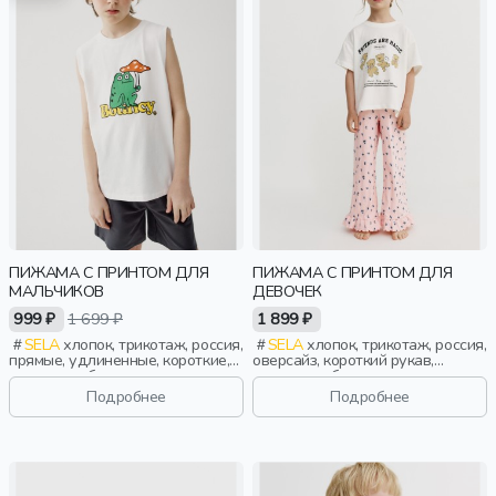
ПИЖАМА С ПРИНТОМ ДЛЯ
ПИЖАМА С ПРИНТОМ ДЛЯ
МАЛЬЧИКОВ
ДЕВОЧЕК
999 ₽
1 699 ₽
1 899 ₽
SELA
хлопок, трикотаж, россия,
SELA
хлопок, трикотаж, россия,
прямые, удлиненные, короткие,
оверсайз, короткий рукав,
разрез, свободные, принт, вырез,
короткие, оборка, принт, вырез,
кулиска, круглый вырез, пояс,
круглый вырез, пояс, эластичные,
Подробнее
Подробнее
эластичные, мальчики, дети
девочки, дети