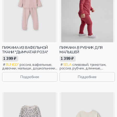
ПИЖАМА ИЗ ВАФЕЛЬНОЙ
ПИЖАМА В РУБЧИК ДЛЯ
ТКАНИ "ДЫМЧАТАЯ РОЗА"
МАЛЫШЕЙ
1 399 ₽
1 399 ₽
BUNGLY
россия, вафельные,
SELA
сливовый, трикотаж,
девочки, малыши, дошкольники,
россия, рубчик, длинные,
дети
прилегающие, застежка, кнопки,
бант, манжета, вырез, круглый
Подробнее
Подробнее
вырез, пояс, кружево,
эластичные, малыши, дети