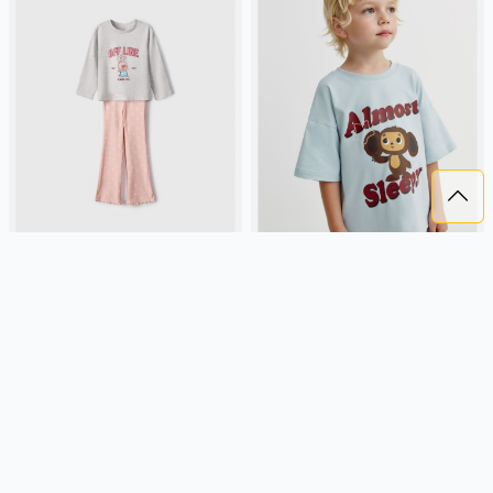
НАБОР ПИЖАМНЫЙ ДЛЯ
ПИЖАМА С ПРИНТОМ ДЛЯ
ДЕВОЧЕК
МАЛЬЧИКОВ X ЧЕБУРАШКА
1 899 ₽
1 899 ₽
SELA
сливовый, трикотаж,
SELA
трикотаж, россия,
россия, длинные, прилегающие,
короткий рукав, короткие,
свободные, принт, вырез,
манжета, свободные, принт,
круглый вырез, пояс, клеш,
вырез, кулиска, круглый вырез,
Подробнее
Подробнее
эластичные, девочки, дети
пояс, эластичные, мальчики,
дети