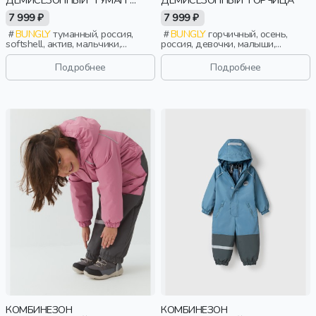
ДЕМИСЕЗОННЫЙ "ТУМАН"
ДЕМИСЕЗОННЫЙ "ГОРЧИЦА"
BUNGLY TEC
7 999 ₽
7 999 ₽
BUNGLY
туманный, россия,
BUNGLY
горчичный, осень,
softshell, актив, мальчики,
россия, девочки, малыши,
малыши, дошкольники, дети
дошкольники, дети
Подробнее
Подробнее
КОМБИНЕЗОН
КОМБИНЕЗОН