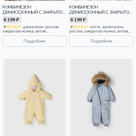
КОМБИНЕЗОН
КОМБИНЕЗОН
ДЕМИСЕЗОННЫЙ С ЗАКРЫТОЙ
ДЕМИСЕЗОННЫЙ С ЗАКРЫТОЙ
НОЖКОЙ "ТОФУ" 0+
НОЖКОЙ "ЛАТТЕ" 0+
6 199 ₽
6 199 ₽
BUNGLY
демисезон, россия,
BUNGLY
латте, демисезон,
закрытая ножка, актив,
россия, закрытая ножка, актив,
новорожденные, дети
новорожденные, дети
Подробнее
Подробнее