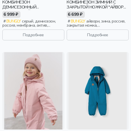
КОМБИНЕЗОН
КОМБИНЕЗОН ЗИМНИЙ С
ДЕМИСЕЗОННЫЙ
ЗАКРЫТОЙ НОЖКОЙ "АЙВОРИ"
МЕМБРАННЫЙ "СОЛНЕЧНЫЕ
0+
6 999 ₽
6 699 ₽
ЗАЙЧИКИ - СЕРЫЙ" 0+
BUNGLY
серый, демисезон,
BUNGLY
айвори, зима, россия,
россия, мембрана, актив,
закрытая ножка,
малыши, дети
новорожденные, дети
Подробнее
Подробнее