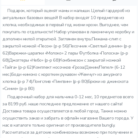
Подарок, который оценят мамы и малыши. Целый гардероб из
актуальных базовых вещей! В набор входят 10 предметов из
хлопка, необходимых в первый год жизни крохи. Выгоднее, чем
покупать по отдельности! Набор упакован в лаконичную коробку и
дополнен милой открыткой. Заглянем внутрь:Пижама-слип с
закрытой ножкой «Песок» (р-р 56)Песочник «Светлый деним» (р-р
62)Варежки-царапки «Молоко» 2 пары Футболка «Полоска» (р-р
68)Джоггеры «Небо» (р-р 68)Комбинезон с закрытой ножкой
«Тайга» (р-р 62)Комплект носочков «Гроза/Деним/Пепел» (6-12
мес.)Боди-кимоно с коротким рукавом «Жемчуг» из ажурного
хлопка (р-р 74)Лонгслив «Пингвин» (р-р 80)Брюки из джинскота
«Синие» (р-р 80)
Подарочный набор для мальчика 0-12 мес, 10 предметов всего
за 8199 руб. наше последнее предложение от нашего сайта!
Доставка товара осуществляется в любой город. Также можно
осуществить заказ и забрать в офлайн магазине Вашего города. У
нас в каталоге только оригинал от производителя bungly.
Рассчитаться за детские комбинезоны возможно при получении и