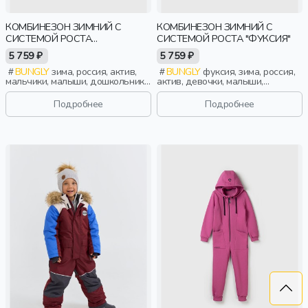
КОМБИНЕЗОН ЗИМНИЙ С
КОМБИНЕЗОН ЗИМНИЙ С
СИСТЕМОЙ РОСТА
СИСТЕМОЙ РОСТА "ФУКСИЯ"
"ПАПОРОТНИК"
5 759 ₽
5 759 ₽
BUNGLY
зима, россия, актив,
BUNGLY
фуксия, зима, россия,
мальчики, малыши, дошкольники,
актив, девочки, малыши,
дети
дошкольники, дети
Подробнее
Подробнее