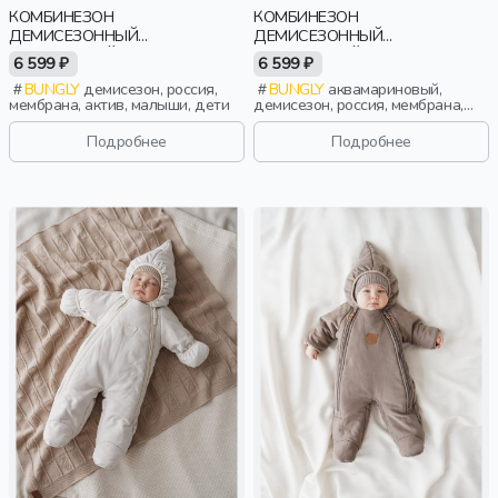
КОМБИНЕЗОН
КОМБИНЕЗОН
ДЕМИСЕЗОННЫЙ
ДЕМИСЕЗОННЫЙ
МЕМБРАННЫЙ "ПИОН" 0+
МЕМБРАННЫЙ "АКВАМАРИН"
6 599 ₽
6 599 ₽
0+
BUNGLY
демисезон, россия,
BUNGLY
аквамариновый,
мембрана, актив, малыши, дети
демисезон, россия, мембрана,
актив, малыши, дети
Подробнее
Подробнее