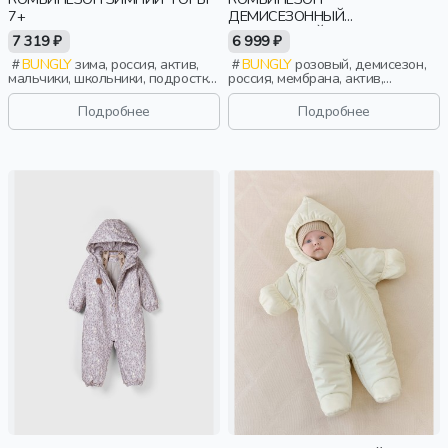
7+
ДЕМИСЕЗОННЫЙ
МЕМБРАННЫЙ "СОЛНЕЧНЫЕ
7 319 ₽
6 999 ₽
ЗАЙЧИКИ - РОЗОВЫЙ" 0+
BUNGLY
зима, россия, актив,
BUNGLY
розовый, демисезон,
мальчики, школьники, подростки,
россия, мембрана, актив,
дети
малыши, дети
Подробнее
Подробнее