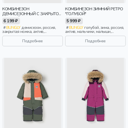
КОМБИНЕЗОН
КОМБИНЕЗОН ЗИМНИЙ РЕТРО
ДЕМИСЕЗОННЫЙ С ЗАКРЫТОЙ
"ГОЛУБОЙ"
НОЖКОЙ "НАРЦИСС" 0+
6 199 ₽
5 999 ₽
BUNGLY
демисезон, россия,
BUNGLY
голубой, зима, россия,
закрытая ножка, актив,
актив, мальчики, малыши,
новорожденные, дети
дошкольники, дети
Подробнее
Подробнее