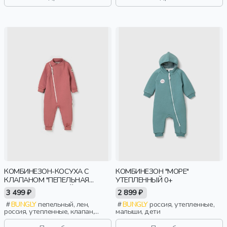
КОМБИНЕЗОН-КОСУХА С
КОМБИНЕЗОН "МОРЕ"
КЛАПАНОМ "ПЕПЕЛЬНАЯ
УТЕПЛЕННЫЙ 0+
РОЗА" УТЕПЛЕННЫЙ
3 499 ₽
2 899 ₽
BUNGLY
пепельный, лен,
BUNGLY
россия, утепленные,
россия, утепленные, клапан,
малыши, дети
девочки, малыши, дошкольники,
дети