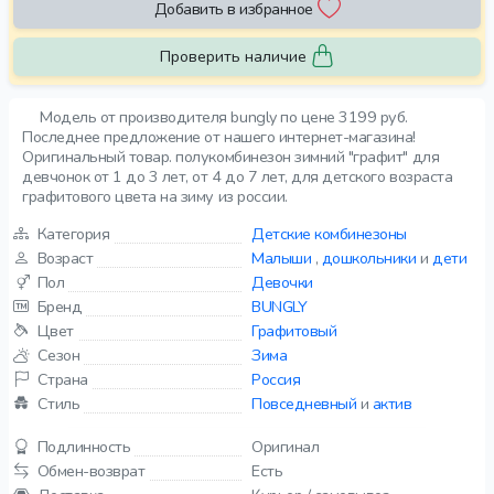
Добавить в избранное
Проверить наличие
Модель от производителя bungly по цене 3199 руб.
Последнее предложение от нашего интернет-магазина!
Оригинальный товар. полукомбинезон зимний "графит" для
девчонок от 1 до 3 лет, от 4 до 7 лет, для детского возраста
графитового цвета на зиму из россии.
Категория
Детские комбинезоны
Возраст
Малыши
,
дошкольники
и
дети
Пол
Девочки
Бренд
BUNGLY
Цвет
Графитовый
Сезон
Зима
Страна
Россия
Стиль
Повседневный
и
актив
Подлинность
Оригинал
Обмен-возврат
Есть