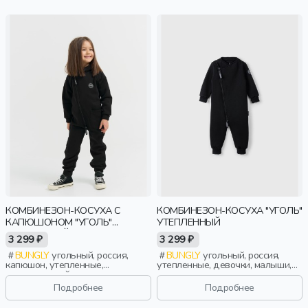
КОМБИНЕЗОН-КОСУХА С
КОМБИНЕЗОН-КОСУХА "УГОЛЬ"
КАПЮШОНОМ "УГОЛЬ"
УТЕПЛЕННЫЙ
УТЕПЛЕННЫЙ
3 299 ₽
3 299 ₽
BUNGLY
угольный, россия,
BUNGLY
угольный, россия,
капюшон, утепленные,
утепленные, девочки, малыши,
повседневный, девочки,
дошкольники, дети
малыши, дошкольники, дети
Подробнее
Подробнее