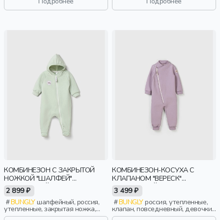
Подробнее
Подробнее
КОМБИНЕЗОН С ЗАКРЫТОЙ
КОМБИНЕЗОН-КОСУХА С
НОЖКОЙ "ШАЛФЕЙ"
КЛАПАНОМ "ВЕРЕСК"
УТЕПЛЕННЫЙ 0+
УТЕПЛЕННЫЙ
2 899 ₽
3 499 ₽
BUNGLY
шалфейный, россия,
BUNGLY
россия, утепленные,
утепленные, закрытая ножка,
клапан, повседневный, девочки,
новорожденные, дети
малыши, дошкольники, дети