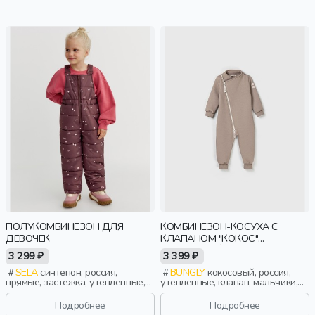
ПОЛУКОМБИНЕЗОН ДЛЯ
КОМБИНЕЗОН-КОСУХА С
ДЕВОЧЕК
КЛАПАНОМ "КОКОС"
УТЕПЛЕННЫЙ
3 299 ₽
3 399 ₽
SELA
синтепон, россия,
BUNGLY
кокосовый, россия,
прямые, застежка, утепленные,
утепленные, клапан, мальчики,
стеганые, принт, непромокаемые,
малыши, дошкольники, дети
пояс, эластичные, девочки, дети
Подробнее
Подробнее