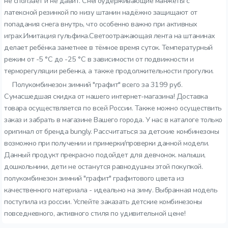
не сползает и не давит. Снегоудерживающие манжеты с
латексной резинкой по низу штанин надёжно защищают от
попадания снега внутрь, что особенно важно при активных
играх.Имитация гульфика.Светоотражающая лента на штанинах
делает ребёнка заметнее в тёмное время суток. Температурный
режим от -5 °C до -25 °C в зависимости от подвижности и
терморегуляции ребенка, а также продолжительности прогулки.
Полукомбинезон зимний "графит" всего за 3199 руб.
Сумасшедшая скидка от нашего интернет-магазина! Доставка
товара осуществляется по всей России. Также можно осуществить
заказ и забрать в магазине Вашего города. У нас в каталоге только
оригинал от бренда bungly. Рассчитаться за детские комбинезоны
возможно при получении и примерки/проверки данной модели.
Данный продукт прекрасно подойдет для девчонок. малыши,
дошкольники, дети не останутся равнодушны этой покупкой.
полукомбинезон зимний "графит" графитового цвета из
качественного материала - идеально на зиму. Выбранная модель
поступила из россии. Успейте заказать детские комбинезоны
повседневного, активного стиля по удивительной цене!