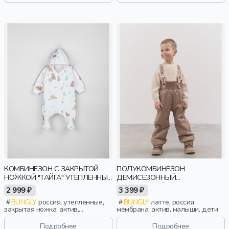
КОМБИНЕЗОН С ЗАКРЫТОЙ
ПОЛУКОМБИНЕЗОН
НОЖКОЙ "ТАЙГА" УТЕПЛЕННЫЙ
ДЕМИСЕЗОННЫЙ
0+
МЕМБРАННЫЙ "ЛАТТЕ" 0+
2 999 ₽
3 399 ₽
BUNGLY
россия, утепленные,
BUNGLY
латте, россия,
закрытая ножка, актив,
мембрана, актив, малыши, дети
новорожденные, дети
Подробнее
Подробнее