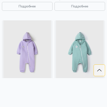
новорожденные, дети
Подробнее
Подробнее
КОМБИНЕЗОН "ЛАВАНДА"
КОМБИНЕЗОН "БРИЗ"
УТЕПЛЕННЫЙ 0+
УТЕПЛЕННЫЙ 0+
2 899 ₽
2 899 ₽
BUNGLY
лавандовый, россия,
BUNGLY
россия, утепленные,