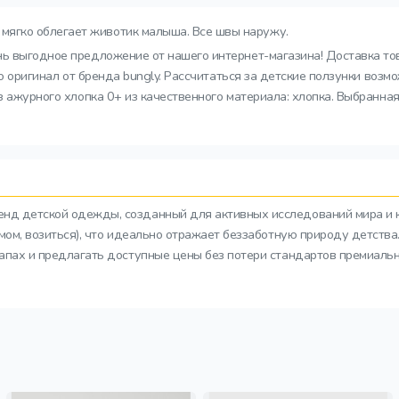
мягко облегает животик малыша. Все швы наружу.
чень выгодное предложение от нашего интернет-магазина! Доставка т
ько оригинал от бренда bungly. Рассчитаться за детские ползунки во
з ажурного хлопка 0+ из качественного материала: хлопка. Выбранная
ренд детской одежды, созданный для активных исследований мира и 
азмом, возиться), что идеально отражает беззаботную природу детств
тапах и предлагать доступные цены без потери стандартов премиальн