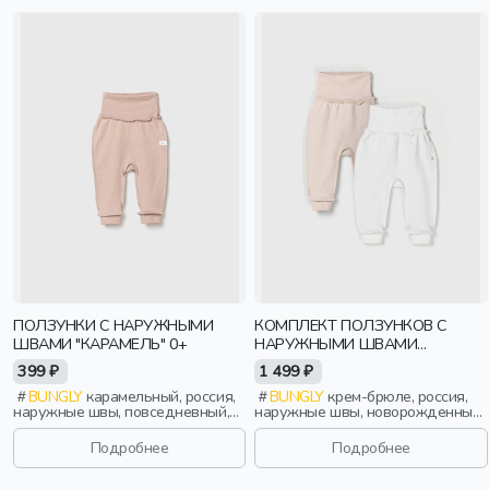
ПОЛЗУНКИ С НАРУЖНЫМИ
КОМПЛЕКТ ПОЛЗУНКОВ С
ШВАМИ "КАРАМЕЛЬ" 0+
НАРУЖНЫМИ ШВАМИ
"СЛИВКИ/КРЕМ-БРЮЛЕ" 0+
399 ₽
1 499 ₽
BUNGLY
карамельный, россия,
BUNGLY
крем-брюле, россия,
наружные швы, повседневный,
наружные швы, новорожденные,
новорожденные, дети
дети
Подробнее
Подробнее