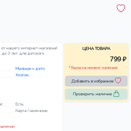
 от нашего интернет-магазина!
ЦЕНА ТОВАРА
 до 3 лет, для детского
799 ₽
* Была на момент наличия
Малыши
и
дети
Хлопок
Добавить в избранное
Проверить наличие
ат
Есть
Карта / наличные
 наличии