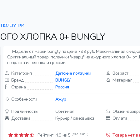
ПОЛЗУНКИ
ОГО ХЛОПКА 0+ BUNGLY
Модель от марки bungly по цене 799 руб. Максимальная скидка
Оригинальный товар. ползунки "кварц" из ажурного хлопка 0+ от 1
возраста из хлопка из россии.
Категория
Детские ползунки
Возраст
Бренд
BUNGLY
Материал
Страна
Россия
Особенности
Ажур
Подлинность
Оригинал
Обмен-возвр
Доставка
Курьер / самовывоз
Оплата
(69 оценок)
Рейтинг:
4.9
из 5
Товара нет в