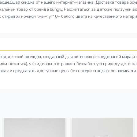
масшедшая скидка от нашего интернет-магазина! Доставка товара осу
инальный товар от бренда bungly. Рассчитаться за детские ползунки 
 открытой ножкой "жемчуг" 0+ белого цвета из качественного матери
ренд детской одежды, созданный для активных исследований мира и 
азмом, возиться), что идеально отражает беззаботную природу детств
тапах и предлагать доступные цены без потери стандартов премиальн