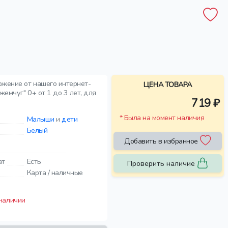
ожение от нашего интернет-
ЦЕНА ТОВАРА
емчуг" 0+ от 1 до 3 лет, для
719 ₽
* Была на момент наличия
Малыши
и
дети
Белый
Добавить в избранное
ат
Есть
Проверить наличие
Карта / наличные
 наличии