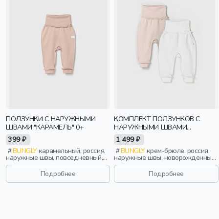
ПОЛЗУНКИ С НАРУЖНЫМИ
КОМПЛЕКТ ПОЛЗУНКОВ С
ШВАМИ "КАРАМЕЛЬ" 0+
НАРУЖНЫМИ ШВАМИ
"СЛИВКИ/КРЕМ-БРЮЛЕ" 0+
399 ₽
1 499 ₽
BUNGLY
карамельный, россия,
BUNGLY
крем-брюле, россия,
наружные швы, повседневный,
наружные швы, новорожденные,
новорожденные, дети
дети
Подробнее
Подробнее