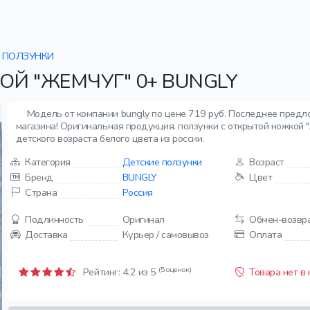
ПОЛЗУНКИ
Й "ЖЕМЧУГ" 0+ BUNGLY
Модель от компании bungly по цене 719 руб. Последнее предл
магазина! Оригинальная продукция. ползунки с открытой ножкой "ж
детского возраста белого цвета из россии.
Категория
Детские ползунки
Возраст
Бренд
BUNGLY
Цвет
Страна
Россия
Подлинность
Оригинал
Обмен-возвр
Доставка
Курьер / самовывоз
Оплата
(5 оценок)
Рейтинг:
4.2
из 5
Товара нет в