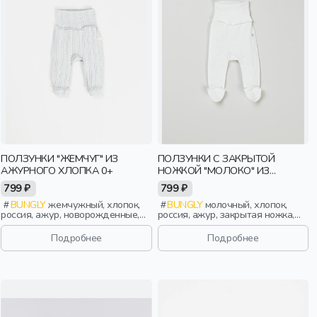
ПОЛЗУНКИ "ЖЕМЧУГ" ИЗ
ПОЛЗУНКИ С ЗАКРЫТОЙ
АЖУРНОГО ХЛОПКА 0+
НОЖКОЙ "МОЛОКО" ИЗ
АЖУРНОГО ХЛОПКА 0+
799 ₽
799 ₽
BUNGLY
жемчужный, хлопок,
BUNGLY
молочный, хлопок,
россия, ажур, новорожденные,
россия, ажур, закрытая ножка,
дети
новорожденные, дети
Подробнее
Подробнее