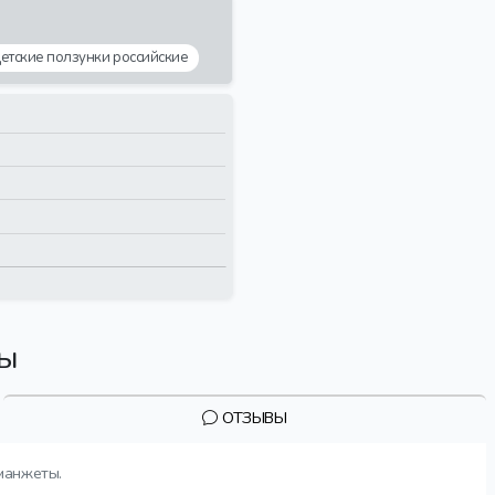
етские ползунки российские
вы
ОТЗЫВЫ
манжеты.