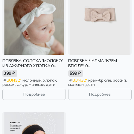
ПОВЯЗКА-СОЛОХА "МОЛОКО"
ПОВЯЗКА-ЧАЛМА "КРЕМ-
ИЗ АЖУРНОГО ХЛОПКА 0+
БРЮЛЕ" 0+
399 ₽
599 ₽
BUNGLY
молочный, хлопок,
BUNGLY
крем-брюле, россия,
россия, ажур, малыши, дети
малыши, дети
Подробнее
Подробнее