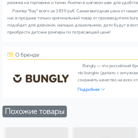
резинка на горловине и талии. Кнопки в шаговом шве для удобств
Ромпер "бау" всего за 1839 руб. Самая выгодная цена от наше
нас в продаже только оригинальный товар от производителя bung
подойдет для девчонок. малыши, дошкольники, дети будут в восто
приобрести детские ромперы по потрясающей цене!
О бренде
Bungly — это российский б
«to bungle» (делать с энтузи
сохранять качество на всех э
Подробнее
Похожие товары