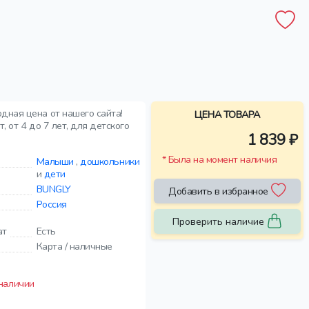
дная цена от нашего сайта!
ЦЕНА ТОВАРА
, от 4 до 7 лет, для детского
1 839 ₽
* Была на момент наличия
Малыши
,
дошкольники
и
дети
BUNGLY
Добавить в избранное
Россия
Проверить наличие
ат
Есть
Карта / наличные
 наличии