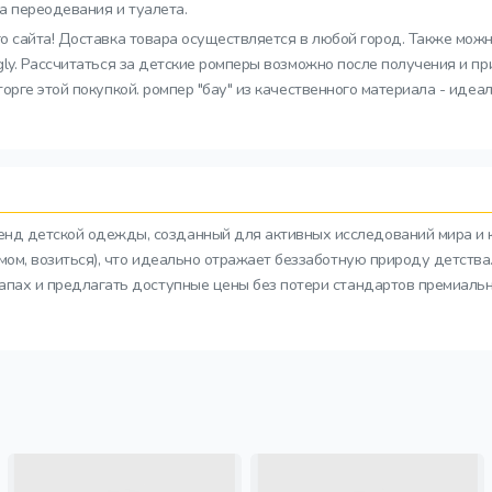
а переодевания и туалета.
го сайта! Доставка товара осуществляется в любой город. Также можн
ly. Рассчитаться за детские ромперы возможно после получения и п
рге этой покупкой. ромпер "бау" из качественного материала - идеал
ренд детской одежды, созданный для активных исследований мира и 
азмом, возиться), что идеально отражает беззаботную природу детств
тапах и предлагать доступные цены без потери стандартов премиальн