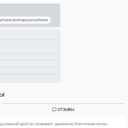
етские ромперы российские
вы
ОТЗЫВЫ
родуманный крой не сковывает движения.Эластичная нитка-