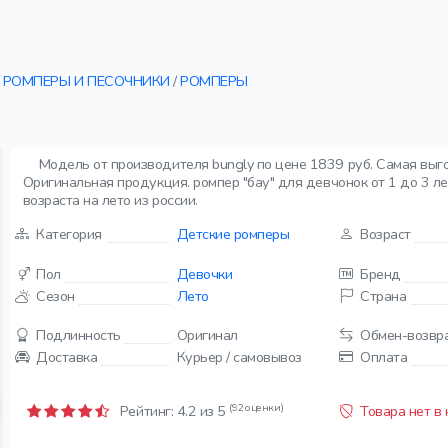
РОМПЕРЫ И ПЕСОЧНИКИ
/
РОМПЕРЫ
Модель от производителя bungly по цене 1839 руб. Самая выго
Оригинальная продукция. ромпер "бау" для девчонок от 1 до 3 лет
возраста на лето из россии.
Категория
Детские ромперы
Возраст
Пол
Девочки
Бренд
Сезон
Лето
Страна
Подлинность
Оригинал
Обмен-возвр
Доставка
Курьер / самовывоз
Оплата
(92 оценки)
Рейтинг:
4.2
из 5
Товара нет в