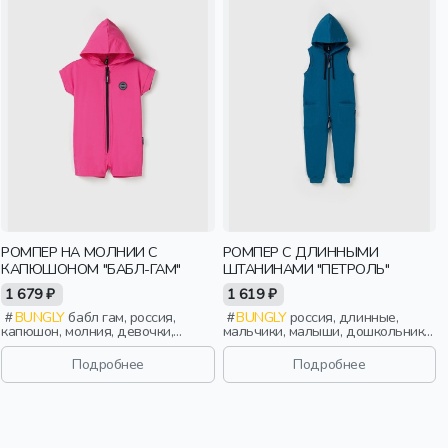
РОМПЕР НА МОЛНИИ С
РОМПЕР С ДЛИННЫМИ
КАПЮШОНОМ "БАБЛ-ГАМ"
ШТАНИНАМИ "ПЕТРОЛЬ"
1 679 ₽
1 619 ₽
BUNGLY
бабл гам, россия,
BUNGLY
россия, длинные,
капюшон, молния, девочки,
мальчики, малыши, дошкольники,
малыши, дошкольники, дети
дети
Подробнее
Подробнее