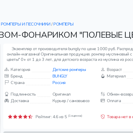
РОМПЕРЫ И ПЕСОЧНИКИ
/
РОМПЕРЫ
ВОМ-ФОНАРИКОМ "ПОЛЕВЫЕ ЦВ
Экземпляр от производителя bungly по цене 1000 руб. Распро
онлайн-магазина! Оригинальная продукция. ромпер муслиновый 
цветы" 0+ от 1 до 3 лет, для детского возраста из муслина из росс
Категория
Детские ромперы
Возраст
Бренд
BUNGLY
Материал
Страна
Россия
Подлинность
Оригинал
Обмен-возвр
Доставка
Курьер / самовывоз
Оплата
(1 оценка)
Рейтинг:
4.6
из 5
Товара нет в