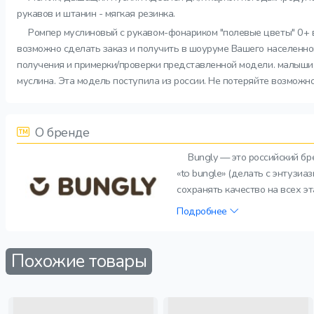
рукавов и штанин - мягкая резинка.
Ромпер муслиновый с рукавом-фонариком "полевые цветы" 0+ вс
возможно сделать заказ и получить в шоуруме Вашего населенног
получения и примерки/проверки представленной модели. малыши,
муслина. Эта модель поступила из россии. Не потеряйте возможн
О бренде
Bungly — это российский б
«to bungle» (делать с энтузи
сохранять качество на всех э
Подробнее
Похожие товары