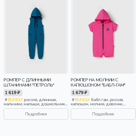
РОМПЕР С ДЛИННЫМИ
РОМПЕР НА МОЛНИИ С
ШТАНИНАМИ "ПЕТРОЛЬ"
КАПЮШОНОМ "БАБЛ-ГАМ"
1 619 ₽
1 679 ₽
BUNGLY
россия, длинные,
BUNGLY
бабл гам, россия,
мальчики, малыши, дошкольники,
капюшон, молния, девочки,
дети
малыши, дошкольники, дети
Подробнее
Подробнее