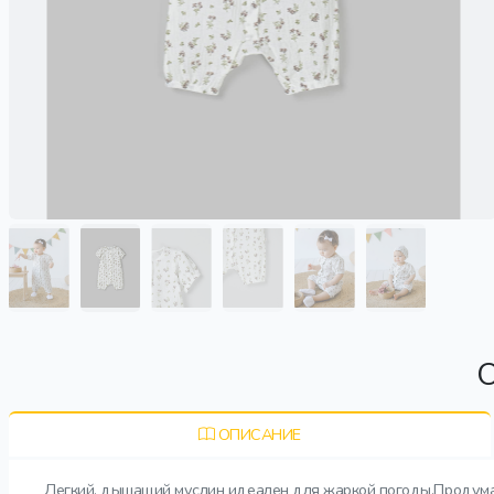
О
ОПИСАНИЕ
Легкий, дышащий муслин идеален для жаркой погоды.Продуман