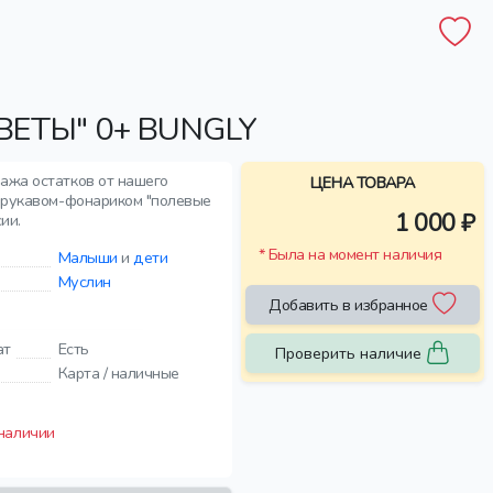
ЕТЫ" 0+ BUNGLY
дажа остатков от нашего
ЦЕНА ТОВАРА
с рукавом-фонариком "полевые
1 000 ₽
ии.
* Была на момент наличия
Малыши
и
дети
Муслин
Добавить в избранное
ат
Есть
Проверить наличие
Карта / наличные
 наличии