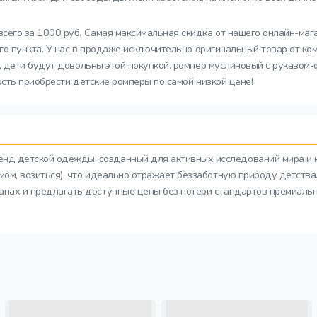
его за 1000 руб. Самая максимальная скидка от нашего онлайн-магаз
о пункта. У нас в продаже исключительно оригинальный товар от ком
 дети будут довольны этой покупкой. ромпер муслиновый с рукавом-
ость приобрести детские ромперы по самой низкой цене!
ренд детской одежды, созданный для активных исследований мира и 
азмом, возиться), что идеально отражает беззаботную природу детств
тапах и предлагать доступные цены без потери стандартов премиальн