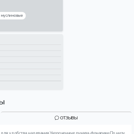
 муслиновые
вы
ОТЗЫВЫ
 для удобства надевания.Укороченные рукава-фонарики.По низу