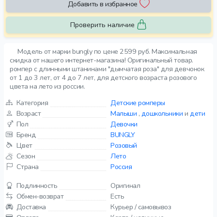
Добавить в избранное
Проверить наличие
Модель от марки bungly по цене 2599 руб. Максимальная
скидка от нашего интернет-магазина! Оригинальный товар.
ромпер с длинными штанинами "дымчатая роза" для девчонок
от 1 до 3 лет, от 4 до 7 лет, для детского возраста розового
цвета на лето из россии.
Категория
Детские ромперы
Возраст
Малыши
,
дошкольники
и
дети
Пол
Девочки
Бренд
BUNGLY
Цвет
Розовый
Сезон
Лето
Страна
Россия
Подлинность
Оригинал
Обмен-возврат
Есть
Доставка
Курьер / самовывоз