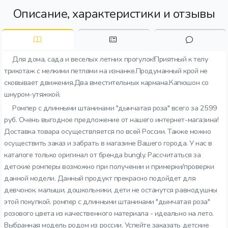
Описание, характеристики и отзывы
Для дома, сада и веселых летних прогулок!Приятный к телу
трикотаж с мелкими петлями на изнанке.Продуманный крой не
сковывает движения.Два вместительных кармана.Капюшон со
шнуром-утяжкой.
Ромпер с длинными штанинами "дымчатая роза" всего за 2599
руб. Очень выгодное предложение от нашего интернет-магазина!
Доставка товара осуществляется по всей России. Также можно
осуществить заказ и забрать в магазине Вашего города. У нас в
каталоге только оригинал от бренда bungly. Рассчитаться за
детские ромперы возможно при получении и примерки/проверки
данной модели. Данный продукт прекрасно подойдет для
девчонок. малыши, дошкольники, дети не останутся равнодушны
этой покупкой. ромпер с длинными штанинами "дымчатая роза"
розового цвета из качественного материала - идеально на лето.
Выбранная модель родом из россии. Успейте заказать детские