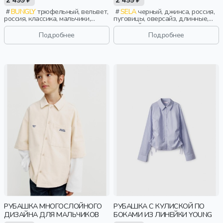
BUNGLY
трюфельный, вельвет,
SELA
черный, джинса, россия,
россия, классика, мальчики,
пуговицы, оверсайз, длинные,
школьники, подростки, дети
длинный рукав, застежка, школа,
манжета, свободные, защип,
Подробнее
Подробнее
карман, воротник, классика,
мальчики, дети
РУБАШКА МНОГОСЛОЙНОГО
РУБАШКА С КУЛИСКОЙ ПО
ДИЗАЙНА ДЛЯ МАЛЬЧИКОВ
БОКАМИ ИЗ ЛИНЕЙКИ YOUNG