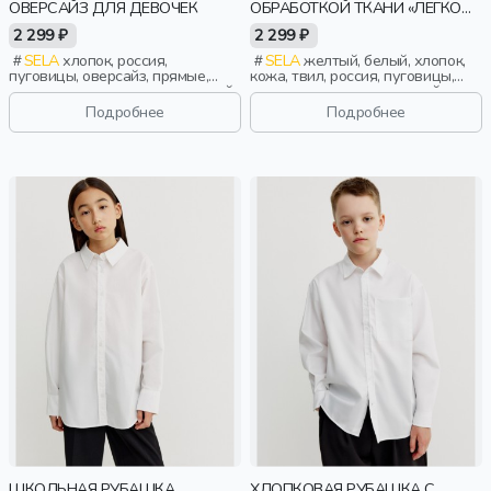
ОВЕРСАЙЗ ДЛЯ ДЕВОЧЕК
ОБРАБОТКОЙ ТКАНИ «ЛЕГКО
ГЛАДИТЬ» ДЛЯ МАЛЬЧИКОВ
2 299 ₽
2 299 ₽
SELA
хлопок, россия,
SELA
желтый, белый, хлопок,
пуговицы, оверсайз, прямые,
кожа, твил, россия, пуговицы,
удлиненные, длинные, длинный
прямые, длинные, длинный
рукав, застежка, складки, школа,
рукав, застежка, складки, школа,
Подробнее
Подробнее
свободные, воротник, девочки,
манжета, свободные, карман,
дети
воротник, мальчики, дети
ШКОЛЬНАЯ РУБАШКА
ХЛОПКОВАЯ РУБАШКА С