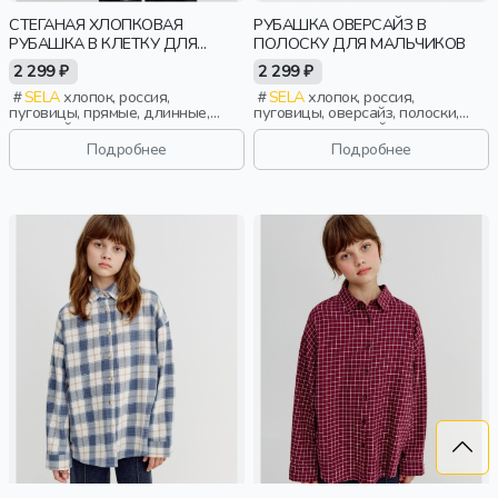
СТЕГАНАЯ ХЛОПКОВАЯ
РУБАШКА ОВЕРСАЙЗ В
РУБАШКА В КЛЕТКУ ДЛЯ
ПОЛОСКУ ДЛЯ МАЛЬЧИКОВ
МАЛЬЧИКОВ
2 299 ₽
2 299 ₽
SELA
хлопок, россия,
SELA
хлопок, россия,
пуговицы, прямые, длинные,
пуговицы, оверсайз, полоски,
длинный рукав, застежка,
длинные, длинный рукав,
стеганые, свободные, клетка,
застежка, школа, манжета,
Подробнее
Подробнее
воротник, мальчики, дети
свободные, воротник, мальчики,
дети