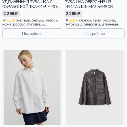
УДЛИНЕННАЯ РУБАШКА С
РУБАШКА ОВЕРСАЙЗ ИЗ
ОБРАБОТКОЙ ТКАНИ «ЛЕГКО
ТВИЛА ДЛЯ МАЛЬЧИКОВ
ГЛАДИТЬ» ДЛЯ ДЕВОЧЕК
2 299 ₽
2 299 ₽
SELA
желтый, белый, хлопок,
SELA
хлопок, твил, россия,
кожа, россия, пуговицы,
пуговицы, оверсайз, длинные,
оверсайз, прямые, удлиненные,
длинный рукав, застежка, школа,
длинные, длинный рукав,
манжета, свободные, карман,
Подробнее
Подробнее
застежка, школа, свободные,
воротник, мальчики, дети
защип, карман, воротник,
девочки, дети