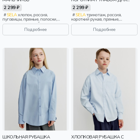
МАЛЬЧИКОВ
2 299 ₽
2 299 ₽
SELA
хлопок, россия,
SELA
трикотаж, россия,
пуговицы, прямые, полоски,
короткий рукав, прямые,
длинные, длинный рукав,
короткие, застежка, кнопки,
застежка, школа, манжета,
школа, вышивка, воротник,
Подробнее
Подробнее
свободные, воротник, мальчики,
мальчики, дети
дети
ШКОЛЬНАЯ РУБАШКА
ХЛОПКОВАЯ РУБАШКА С