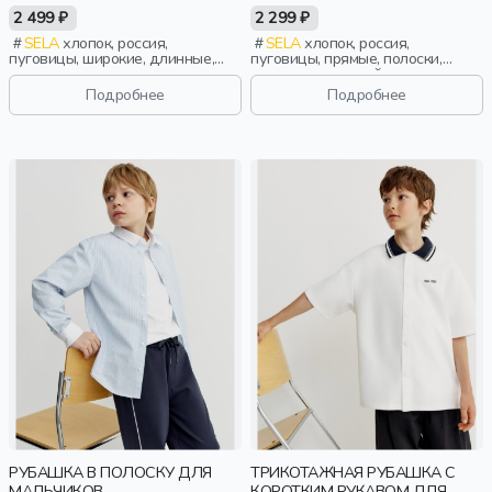
2 499 ₽
2 299 ₽
SELA
хлопок, россия,
SELA
хлопок, россия,
пуговицы, широкие, длинные,
пуговицы, прямые, полоски,
прилегающие, застежка,
длинные, длинный рукав,
манжета, кулиска, воротник,
застежка, школа, манжета,
Подробнее
Подробнее
девочки, старшеклассники, дети
свободные, клетка, воротник,
мальчики, дети
РУБАШКА В ПОЛОСКУ ДЛЯ
ТРИКОТАЖНАЯ РУБАШКА С
МАЛЬЧИКОВ
КОРОТКИМ РУКАВОМ ДЛЯ