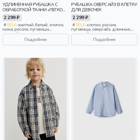
УДЛИНЕННАЯ РУБАШКА С
РУБАШКА ОВЕРСАЙЗ В КЛЕТКУ
ОБРАБОТКОЙ ТКАНИ «ЛЕГКО
ДЛЯ ДЕВОЧЕК
ГЛАДИТЬ» ДЛЯ ДЕВОЧЕК
2 299 ₽
2 299 ₽
SELA
желтый, белый, хлопок,
SELA
хлопок, россия,
кожа, россия, пуговицы,
пуговицы, оверсайз, длинные,
оверсайз, прямые, удлиненные,
длинный рукав, застежка,
длинные, длинный рукав,
складки, свободные, клетка,
Подробнее
Подробнее
застежка, школа, свободные,
карман, воротник, девочки, дети
защип, карман, воротник,
девочки, дети