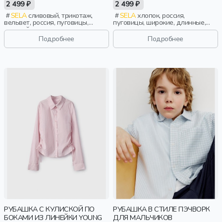
2 499 ₽
2 499 ₽
SELA
сливовый, трикотаж,
SELA
хлопок, россия,
вельвет, россия, пуговицы,
пуговицы, широкие, длинные,
оверсайз, длинные, застежка,
прилегающие, застежка,
свободные, карман, вышивка,
манжета, кулиска, воротник,
Подробнее
Подробнее
воротник, мальчики, дети
девочки, старшеклассники, дети
РУБАШКА С КУЛИСКОЙ ПО
РУБАШКА В СТИЛЕ ПЭЧВОРК
БОКАМИ ИЗ ЛИНЕЙКИ YOUNG
ДЛЯ МАЛЬЧИКОВ