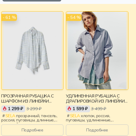
- 61 %
- 54 %
ПРОЗРАЧНАЯ РУБАШКА С
УДЛИНЕННАЯ РУБАШКА С
ШАРФОМ ИЗ ЛИНЕЙКИ
ДРАПИРОВКОЙ ИЗ ЛИНЕЙКИ
YOUNG
YOUNG
1 299 ₽
3 299 ₽
1 599 ₽
3 499 ₽
SELA
прозрачный, тенсель,
SELA
хлопок, россия,
россия, пуговицы, длинные,
пуговицы, удлиненные,
длинный рукав, застежка,
застежка, складки, манжета,
ворот, манжета, свободные,
свободные, воротник, девочки,
Подробнее
Подробнее
клетка, воротник, девочки,
старшеклассники, дети