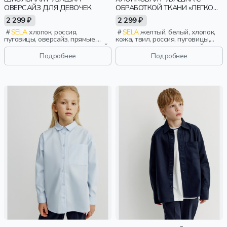
ОВЕРСАЙЗ ДЛЯ ДЕВОЧЕК
ОБРАБОТКОЙ ТКАНИ «ЛЕГКО
ГЛАДИТЬ» ДЛЯ МАЛЬЧИКОВ
2 299 ₽
2 299 ₽
SELA
хлопок, россия,
SELA
желтый, белый, хлопок,
пуговицы, оверсайз, прямые,
кожа, твил, россия, пуговицы,
удлиненные, длинные, длинный
прямые, длинные, длинный
рукав, застежка, складки, школа,
рукав, застежка, складки, школа,
Подробнее
Подробнее
свободные, воротник, девочки,
манжета, свободные, карман,
дети
воротник, мальчики, дети