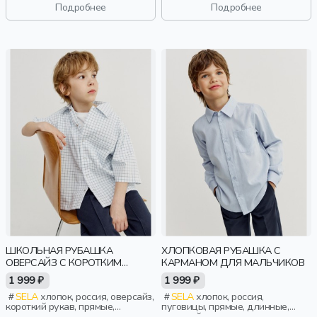
школа, свободные, воротник,
Подробнее
Подробнее
мальчики, дети
ШКОЛЬНАЯ РУБАШКА
ХЛОПКОВАЯ РУБАШКА С
ОВЕРСАЙЗ С КОРОТКИМ
КАРМАНОМ ДЛЯ МАЛЬЧИКОВ
РУКАВОМ ДЛЯ МАЛЬЧИКОВ
1 999 ₽
1 999 ₽
SELA
хлопок, россия, оверсайз,
SELA
хлопок, россия,
короткий рукав, прямые,
пуговицы, прямые, длинные,
короткие, застежка, кнопки,
длинный рукав, застежка,