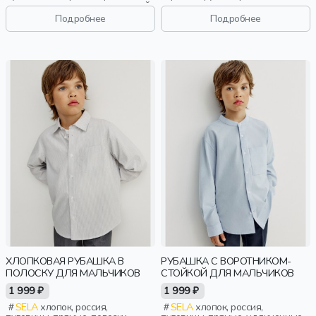
удлиненные, длинные, длинный
короткие, застежка, кнопки,
рукав, застежка, школа,
школа, свободные, клетка,
Подробнее
Подробнее
свободные, карман, воротник,
карман, воротник, мальчики,
девочки, дети
дети
ХЛОПКОВАЯ РУБАШКА В
РУБАШКА С ВОРОТНИКОМ-
ПОЛОСКУ ДЛЯ МАЛЬЧИКОВ
СТОЙКОЙ ДЛЯ МАЛЬЧИКОВ
1 999 ₽
1 999 ₽
SELA
хлопок, россия,
SELA
хлопок, россия,