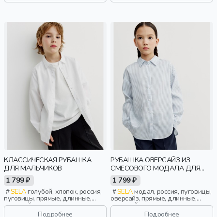
мальчики, дети
мальчики, дети
КЛАССИЧЕСКАЯ РУБАШКА
РУБАШКА ОВЕРСАЙЗ ИЗ
ДЛЯ МАЛЬЧИКОВ
СМЕСОВОГО МОДАЛА ДЛЯ
ДЕВОЧЕК
1 799 ₽
1 799 ₽
SELA
голубой, хлопок, россия,
SELA
модал, россия, пуговицы,
пуговицы, прямые, длинные,
оверсайз, прямые, длинные,
длинный рукав, застежка, школа,
длинный рукав, застежка,
манжета, воротник, классика,
складки, школа, свободные,
Подробнее
Подробнее