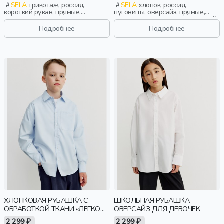
SELA
трикотаж, россия,
SELA
хлопок, россия,
короткий рукав, прямые,
пуговицы, оверсайз, прямые,
короткие, застежка, кнопки,
удлиненные, длинные, длинный
школа, вышивка, воротник,
рукав, застежка, складки, школа,
Подробнее
Подробнее
мальчики, дети
свободные, воротник, девочки,
дети
ХЛОПКОВАЯ РУБАШКА С
ШКОЛЬНАЯ РУБАШКА
ОБРАБОТКОЙ ТКАНИ «ЛЕГКО
ОВЕРСАЙЗ ДЛЯ ДЕВОЧЕК
ГЛАДИТЬ» ДЛЯ МАЛЬЧИКОВ
2 299 ₽
2 299 ₽