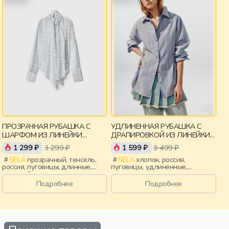
ПРОЗРАЧНАЯ РУБАШКА С
УДЛИНЕННАЯ РУБАШКА С
ШАРФОМ ИЗ ЛИНЕЙКИ
ДРАПИРОВКОЙ ИЗ ЛИНЕЙКИ
YOUNG
YOUNG
1 299 ₽
3 299 ₽
1 599 ₽
3 499 ₽
SELA
прозрачный, тенсель,
SELA
хлопок, россия,
россия, пуговицы, длинные,
пуговицы, удлиненные,
длинный рукав, застежка,
застежка, складки, манжета,
ворот, манжета, свободные,
свободные, воротник, девочки,
Подробнее
Подробнее
клетка, воротник, девочки,
старшеклассники, дети
старшеклассники, дети