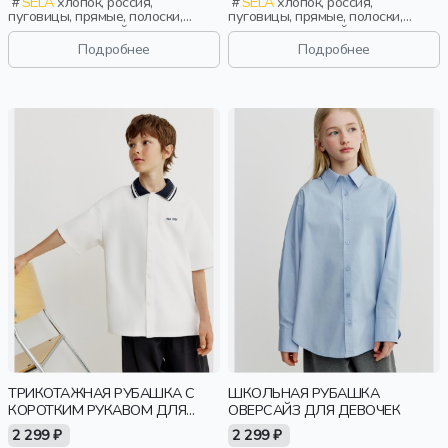
SELA
хлопок, россия,
SELA
хлопок, россия,
пуговицы, прямые, полоски,
пуговицы, прямые, полоски,
длинные, длинный рукав,
длинные, длинный рукав,
застежка, школа, манжета,
застежка, школа, манжета,
Подробнее
Подробнее
свободные, клетка, воротник,
свободные, воротник, мальчики,
мальчики, дети
дети
ТРИКОТАЖНАЯ РУБАШКА С
ШКОЛЬНАЯ РУБАШКА
КОРОТКИМ РУКАВОМ ДЛЯ
ОВЕРСАЙЗ ДЛЯ ДЕВОЧЕК
МАЛЬЧИКОВ
2 299 ₽
2 299 ₽