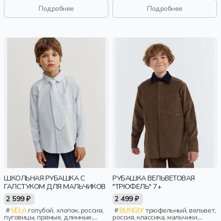
застежка, складки, школа,
застежка, складки, школа,
Подробнее
Подробнее
свободные, клетка, воротник,
свободные, клетка, воротник,
классика, мальчики, дети
классика, мальчики, дети
ШКОЛЬНАЯ РУБАШКА С
РУБАШКА ВЕЛЬВЕТОВАЯ
ГАЛСТУКОМ ДЛЯ МАЛЬЧИКОВ
"ТРЮФЕЛЬ" 7+
2 599 ₽
2 499 ₽
SELA
голубой, хлопок, россия,
BUNGLY
трюфельный, вельвет,
пуговицы, прямые, длинные,
россия, классика, мальчики,