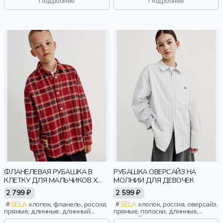
Подробнее
Подробнее
ФЛАНЕЛЕВАЯ РУБАШКА В
РУБАШКА ОВЕРСАЙЗ НА
КЛЕТКУ ДЛЯ МАЛЬЧИКОВ X
МОЛНИИ ДЛЯ ДЕВОЧЕК
СОЮЗМУЛЬТФИЛЬМ
2 799 ₽
2 599 ₽
SELA
хлопок, фланель, россия,
SELA
хлопок, россия, оверсайз,
прямые, длинные, длинный
прямые, полоски, длинные,
рукав, застежка, кнопки,
длинный рукав, молния,