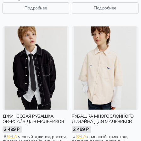
длинный рукав, застежка,
школьники, подростки, дети
складки, школа, карман,
Подробнее
Подробнее
воротник, фактурные, классика,
мальчики, дети
ДЖИНСОВАЯ РУБАШКА
РУБАШКА МНОГОСЛОЙНОГО
ОВЕРСАЙЗ ДЛЯ МАЛЬЧИКОВ
ДИЗАЙНА ДЛЯ МАЛЬЧИКОВ
2 499 ₽
2 499 ₽
SELA
черный, джинса, россия,
SELA
сливовый, трикотаж,
пуговицы, оверсайз, длинные,
вельвет, россия, пуговицы,