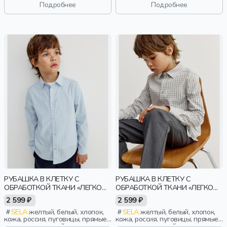
свободные, клетка, карман,
застежка, складки, школа,
Подробнее
Подробнее
вышивка, воротник, мальчики,
свободные, карман, вышивка,
дети
воротник, девочки, дети
РУБАШКА В КЛЕТКУ С
РУБАШКА В КЛЕТКУ С
ОБРАБОТКОЙ ТКАНИ «ЛЕГКО
ОБРАБОТКОЙ ТКАНИ «ЛЕГКО
ГЛАДИТЬ» ДЛЯ МАЛЬЧИКОВ
ГЛАДИТЬ» ДЛЯ МАЛЬЧИКОВ
2 599 ₽
2 599 ₽
SELA
желтый, белый, хлопок,
SELA
желтый, белый, хлопок,
кожа, россия, пуговицы, прямые,
кожа, россия, пуговицы, прямые,
длинные, длинный рукав,
длинные, длинный рукав,