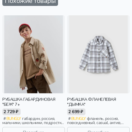
Похожие товары
РУБАШКА ГАБАРДИНОВАЯ
РУБАШКА ФЛАНЕЛЕВАЯ
"БЕЖ" 7+
"ДЫМКА"
2 729 ₽
2 699 ₽
BUNGLY
габардин, россия,
BUNGLY
фланель, россия,
мальчики, школьники, подростки,
повседневный, casual, актив,
дети
мальчики, малыши, дошкольники,
дети