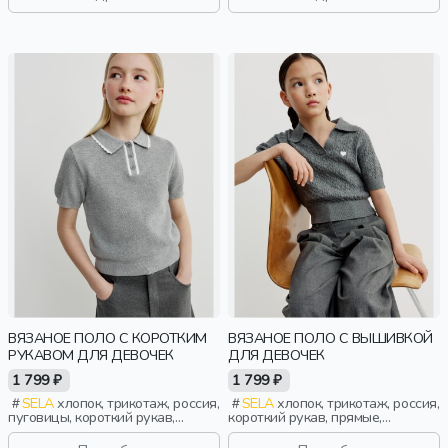
дети
классика, девочки, дети
ВЯЗАНОЕ ПОЛО С КОРОТКИМ
ВЯЗАНОЕ ПОЛО С ВЫШИВКОЙ
РУКАВОМ ДЛЯ ДЕВОЧЕК
ДЛЯ ДЕВОЧЕК
1 799 ₽
1 799 ₽
SELA
хлопок, трикотаж, россия,
SELA
хлопок, трикотаж, россия,
пуговицы, короткий рукав,
короткий рукав, прямые,
прямые, короткие, резинка,
укороченные, короткие, резинка,
вязаные, ворот, школа, ажур,
вязаные, школа, манжета,