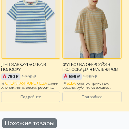
ДЕТСКАЯ ФУТБОЛКА В
ФУТБОЛКА ОВЕРСАЙЗ В
ПОЛОСКУ
ПОЛОСКУ ДЛЯ МАЛЬЧИКОВ
790 ₽
1 790 ₽
599 ₽
1 299 ₽
СНЕЖНАЯ КОРОЛЕВА
синий,
SELA
хлопок, трикотаж,
хлопок, лето, весна, россия,
россия, рубчик, оверсайз,
полоски, вышивка, мальчики,
короткий рукав, полоски,
дети
короткие, свободные, вырез,
Подробнее
Подробнее
круглый вырез, мальчики, дети
Похожие товары