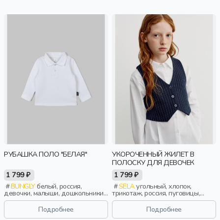
РУБАШКА ПОЛО "БЕЛАЯ"
УКОРОЧЕННЫЙ ЖИЛЕТ В
ПОЛОСКУ ДЛЯ ДЕВОЧЕК
1 799 ₽
1 799 ₽
BUNGLY
белый, россия,
SELA
угольный, хлопок,
девочки, малыши, дошкольники,
трикотаж, россия, пуговицы,
дети
прямые, укороченные, полоски,
застежка, школа, вырез, девочки,
Подробнее
Подробнее
дети