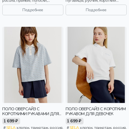
россия, прямые, полоски,
пуговицы, рубчик, короткий
длинные, длинный рукав, школа,
рукав, короткие, прилегающие,
манжета, свободные, вырез,
застежка, ворот, школа,
Подробнее
Подробнее
воротник, эластичные, мальчики,
воротник, фактурные, девочки,
дети
дети
ПОЛО ОВЕРСАЙЗ С
ПОЛО ОВЕРСАЙЗ С КОРОТКИМ
КОРОТКИМИ РУКАВАМИ ДЛЯ
РУКАВОМ ДЛЯ ДЕВОЧЕК
ДЕВОЧЕК
1 699 ₽
1 699 ₽
SELA
хлопок, трикотаж, россия,
SELA
хлопок, трикотаж, россия,