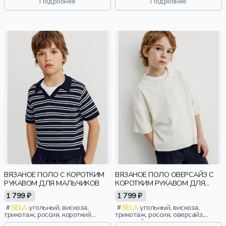
Подробнее
Подробнее
манжета, свободные, воротник,
свободные, вышивка, воротник,
девочки, дети
фактурные, девочки, дети
ВЯЗАНОЕ ПОЛО С КОРОТКИМ
ВЯЗАНОЕ ПОЛО ОВЕРСАЙЗ С
РУКАВОМ ДЛЯ МАЛЬЧИКОВ
КОРОТКИМ РУКАВОМ ДЛЯ
МАЛЬЧИКОВ
1 799 ₽
1 799 ₽
SELA
угольный, вискоза,
SELA
угольный, вискоза,
трикотаж, россия, короткий
трикотаж, россия, оверсайз,
рукав, прямые, полоски,
короткий рукав, прямые,