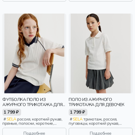
фактурные, девочки, дети
девочки, дети
ФУТБОЛКА ПОЛО ИЗ
ПОЛО ИЗ АЖУРНОГО
АЖУРНОГО ТРИКОТАЖА ДЛЯ
ТРИКОТАЖА ДЛЯ ДЕВОЧЕК
ДЕВОЧЕК
1 799 ₽
1 799 ₽
SELA
россия, короткий рукав,
SELA
трикотаж, россия,
прямые, полоски, короткие,
пуговицы, короткий рукав,
школа, ажур, манжета,
прямые, короткие, застежка,
свободные, воротник, девочки,
ворот, школа, ажур, воротник,
Подробнее
Подробнее