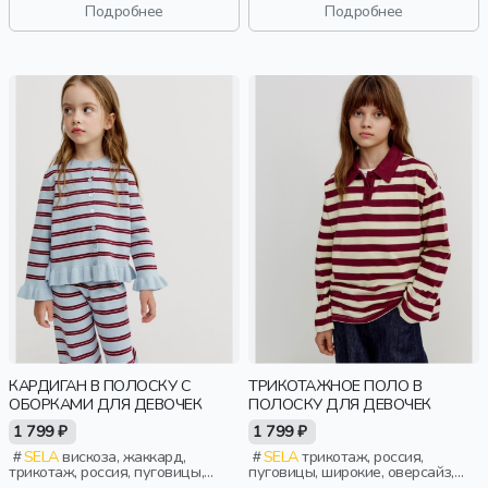
короткие, резинка, вязаные,
короткие, вязаные, школа,
Подробнее
Подробнее
школа, вырез, воротник,
свободные, вырез, воротник,
классика, мальчики, дети
мальчики, дети
КАРДИГАН В ПОЛОСКУ С
ТРИКОТАЖНОЕ ПОЛО В
ОБОРКАМИ ДЛЯ ДЕВОЧЕК
ПОЛОСКУ ДЛЯ ДЕВОЧЕК
1 799 ₽
1 799 ₽
SELA
вискоза, жаккард,
SELA
трикотаж, россия,
трикотаж, россия, пуговицы,
пуговицы, широкие, оверсайз,
прямые, полоски, длинные,
полоски, короткие, длинные,