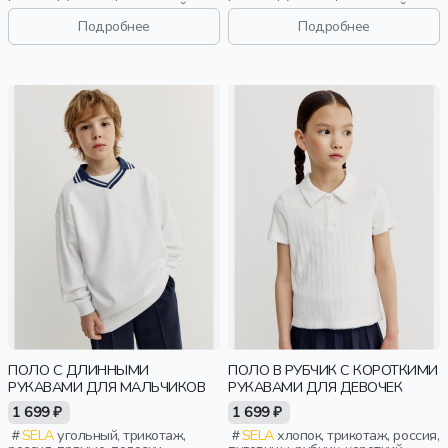
длинные, вязаные, длинный
длинные, вязаные, длинный
рукав, свободные, вырез,
рукав, свободные, вырез,
Подробнее
Подробнее
круглый вырез, мальчики, дети
круглый вырез, мальчики, дети
ПОЛО С ДЛИННЫМИ
ПОЛО В РУБЧИК С КОРОТКИМИ
РУКАВАМИ ДЛЯ МАЛЬЧИКОВ
РУКАВАМИ ДЛЯ ДЕВОЧЕК
1 699 ₽
1 699 ₽
SELA
угольный, трикотаж,
SELA
хлопок, трикотаж, россия,