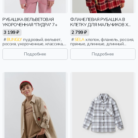
РУБАШКА ВЕЛЬВЕТОВАЯ
ФЛАНЕЛЕВАЯ РУБАШКА В
УКОРОЧЕННАЯ "ПУДРА" 7+
КЛЕТКУ ДЛЯ МАЛЬЧИКОВ X
СОЮЗМУЛЬТФИЛЬМ
3 199 ₽
2 799 ₽
BUNGLY
пудровый, вельвет,
SELA
хлопок, фланель, россия,
россия, укороченные, классика,
прямые, длинные, длинный
девочки, школьники, подростки,
рукав, застежка, кнопки,
дети
свободные, клетка, карман,
Подробнее
Подробнее
вышивка, воротник, мальчики,
дети