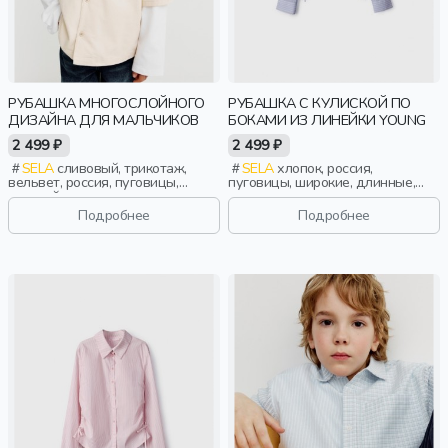
РУБАШКА МНОГОСЛОЙНОГО
РУБАШКА С КУЛИСКОЙ ПО
ДИЗАЙНА ДЛЯ МАЛЬЧИКОВ
БОКАМИ ИЗ ЛИНЕЙКИ YOUNG
2 499 ₽
2 499 ₽
SELA
сливовый, трикотаж,
SELA
хлопок, россия,
вельвет, россия, пуговицы,
пуговицы, широкие, длинные,
оверсайз, длинные, застежка,
прилегающие, застежка,
свободные, карман, вышивка,
манжета, кулиска, воротник,
Подробнее
Подробнее
воротник, мальчики, дети
девочки, старшеклассники, дети