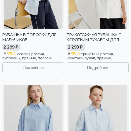
РУБАШКА В ПОЛОСКУ ДЛЯ
ТРИКОТАЖНАЯ РУБАШКА С
МАЛЬЧИКОВ
КОРОТКИМ РУКАВОМ ДЛЯ
МАЛЬЧИКОВ
2 299 ₽
2 299 ₽
SELA
хлопок, россия,
SELA
трикотаж, россия,
пуговицы, прямые, полоски,
короткий рукав, прямые,
длинные, длинный рукав,
короткие, застежка, кнопки,
застежка, школа, манжета,
школа, вышивка, воротник,
Подробнее
Подробнее
свободные, воротник, мальчики,
мальчики, дети
дети