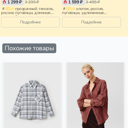
1 299 ₽
3 299 ₽
1 599 ₽
3 499 ₽
SELA
прозрачный, тенсель,
SELA
хлопок, россия,
россия, пуговицы, длинные,
пуговицы, удлиненные,
длинный рукав, застежка,
застежка, складки, манжета,
ворот, манжета, свободные,
свободные, воротник, девочки,
Подробнее
Подробнее
клетка, воротник, девочки,
старшеклассники, дети
старшеклассники, дети
Похожие товары