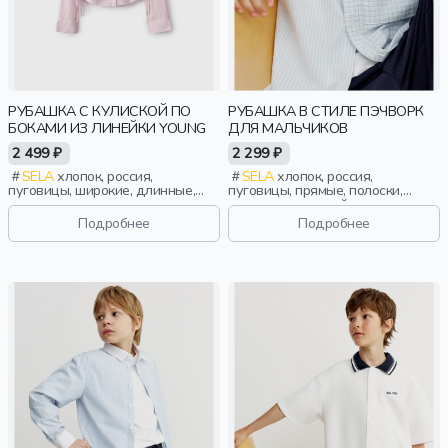
РУБАШКА С КУЛИСКОЙ ПО
РУБАШКА В СТИЛЕ ПЭЧВОРК
БОКАМИ ИЗ ЛИНЕЙКИ YOUNG
ДЛЯ МАЛЬЧИКОВ
2 499 ₽
2 299 ₽
SELA
хлопок, россия,
SELA
хлопок, россия,
пуговицы, широкие, длинные,
пуговицы, прямые, полоски,
прилегающие, застежка,
длинные, длинный рукав,
манжета, кулиска, воротник,
застежка, школа, манжета,
Подробнее
Подробнее
девочки, старшеклассники, дети
свободные, клетка, воротник,
мальчики, дети