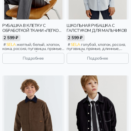
РУБАШКА В КЛЕТКУ С
ШКОЛЬНАЯ РУБАШКА С
ОБРАБОТКОЙ ТКАНИ «ЛЕГКО
ГАЛСТУКОМ ДЛЯ МАЛЬЧИКОВ
ГЛАДИТЬ» ДЛЯ МАЛЬЧИКОВ
2 599 ₽
2 599 ₽
SELA
желтый, белый, хлопок,
SELA
голубой, хлопок, россия,
кожа, россия, пуговицы, прямые,
пуговицы, прямые, длинные,
длинные, длинный рукав,
длинный рукав, застежка,
застежка, складки, школа,
складки, школа, карман,
Подробнее
Подробнее
свободные, клетка, воротник,
воротник, фактурные, классика,
классика, мальчики, дети
мальчики, дети