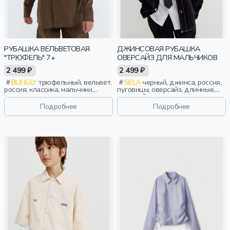
РУБАШКА ВЕЛЬВЕТОВАЯ
ДЖИНСОВАЯ РУБАШКА
"ТРЮФЕЛЬ" 7+
ОВЕРСАЙЗ ДЛЯ МАЛЬЧИКОВ
2 499 ₽
2 499 ₽
BUNGLY
трюфельный, вельвет,
SELA
черный, джинса, россия,
россия, классика, мальчики,
пуговицы, оверсайз, длинные,
школьники, подростки, дети
длинный рукав, застежка, школа,
манжета, свободные, защип,
Подробнее
Подробнее
карман, воротник, классика,
мальчики, дети