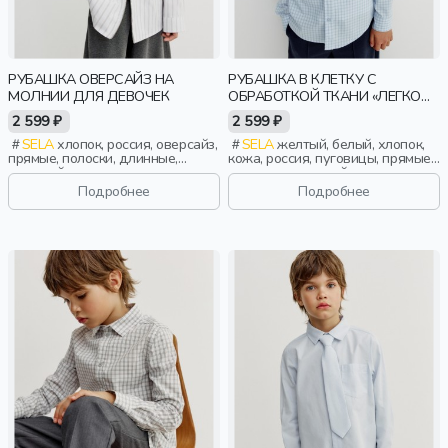
РУБАШКА ОВЕРСАЙЗ НА
РУБАШКА В КЛЕТКУ С
МОЛНИИ ДЛЯ ДЕВОЧЕК
ОБРАБОТКОЙ ТКАНИ «ЛЕГКО
ГЛАДИТЬ» ДЛЯ МАЛЬЧИКОВ
2 599 ₽
2 599 ₽
SELA
хлопок, россия, оверсайз,
SELA
желтый, белый, хлопок,
прямые, полоски, длинные,
кожа, россия, пуговицы, прямые,
длинный рукав, молния,
длинные, длинный рукав,
застежка, складки, школа,
застежка, складки, школа,
Подробнее
Подробнее
свободные, карман, вышивка,
свободные, клетка, воротник,
воротник, девочки, дети
классика, мальчики, дети