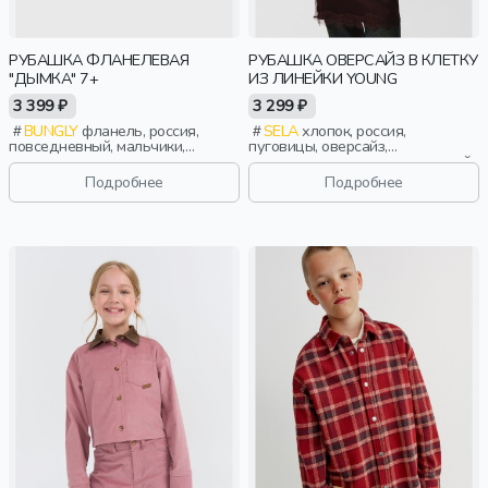
РУБАШКА ФЛАНЕЛЕВАЯ
РУБАШКА ОВЕРСАЙЗ В КЛЕТКУ
"ДЫМКА" 7+
ИЗ ЛИНЕЙКИ YOUNG
3 399 ₽
3 299 ₽
BUNGLY
фланель, россия,
SELA
хлопок, россия,
повседневный, мальчики,
пуговицы, оверсайз,
школьники, подростки, дети
удлиненные, длинные, длинный
рукав, застежка, складки,
Подробнее
Подробнее
свободные, клетка, карман,
воротник, девочки,
старшеклассники, дети