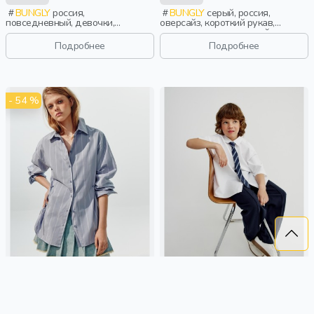
BUNGLY
россия,
BUNGLY
серый, россия,
повседневный, девочки,
оверсайз, короткий рукав,
малыши, дошкольники, дети
короткие, повседневный,
мальчики, школьники, подростки,
Подробнее
Подробнее
дети
- 54 %
УДЛИНЕННАЯ РУБАШКА С
РУБАШКА ОВЕРСАЙЗ С
ДРАПИРОВКОЙ ИЗ ЛИНЕЙКИ
КОРОТКИМ РУКАВОМ ДЛЯ
YOUNG
МАЛЬЧИКОВ