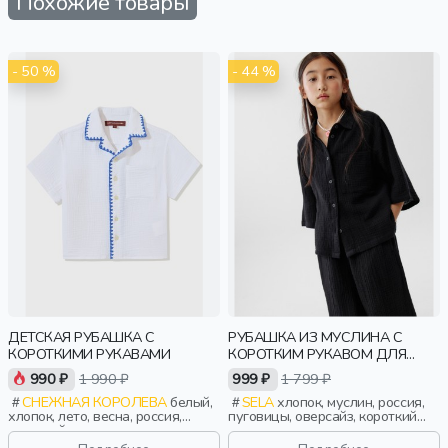
Похожие товары
- 50 %
- 44 %
ДЕТСКАЯ РУБАШКА С
РУБАШКА ИЗ МУСЛИНА С
КОРОТКИМИ РУКАВАМИ
КОРОТКИМ РУКАВОМ ДЛЯ
ДЕВОЧЕК
990 ₽
1 990 ₽
999 ₽
1 799 ₽
СНЕЖНАЯ КОРОЛЕВА
белый,
SELA
хлопок, муслин, россия,
хлопок, лето, весна, россия,
пуговицы, оверсайз, короткий
короткий рукав, прямые,
рукав, прямые, короткие,
короткие, фактурные, мальчики,
застежка, свободные, карман,