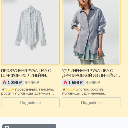
ПРОЗРАЧНАЯ РУБАШКА С
УДЛИНЕННАЯ РУБАШКА С
ШАРФОМ ИЗ ЛИНЕЙКИ
ДРАПИРОВКОЙ ИЗ ЛИНЕЙКИ
YOUNG
YOUNG
1 299 ₽
3 299 ₽
1 599 ₽
3 499 ₽
SELA
прозрачный, тенсель,
SELA
хлопок, россия,
россия, пуговицы, длинные,
пуговицы, удлиненные,
длинный рукав, застежка,
застежка, складки, манжета,
ворот, манжета, свободные,
свободные, воротник, девочки,
Подробнее
Подробнее
клетка, воротник, девочки,
старшеклассники, дети
старшеклассники, дети