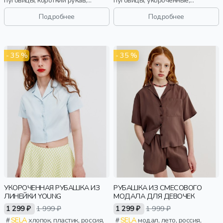
прямые, короткие, застежка,
застежка, приталенные,
лампасы, ажур, карман, воротник,
воротник, девочки,
Подробнее
Подробнее
девочки, дети
старшеклассники, дети
- 35 %
- 35 %
УКОРОЧЕННАЯ РУБАШКА ИЗ
РУБАШКА ИЗ СМЕСОВОГО
ЛИНЕЙКИ YOUNG
МОДАЛА ДЛЯ ДЕВОЧЕК
1 299 ₽
1 999 ₽
1 299 ₽
1 999 ₽
SELA
хлопок, пластик, россия,
SELA
модал, лето, россия,