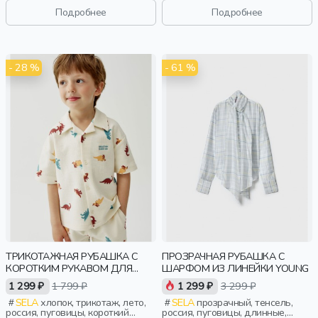
Подробнее
Подробнее
- 28 %
- 61 %
ТРИКОТАЖНАЯ РУБАШКА С
ПРОЗРАЧНАЯ РУБАШКА С
КОРОТКИМ РУКАВОМ ДЛЯ
ШАРФОМ ИЗ ЛИНЕЙКИ YOUNG
МАЛЬЧИКОВ
1 299 ₽
1 799 ₽
1 299 ₽
3 299 ₽
SELA
хлопок, трикотаж, лето,
SELA
прозрачный, тенсель,
россия, пуговицы, короткий
россия, пуговицы, длинные,