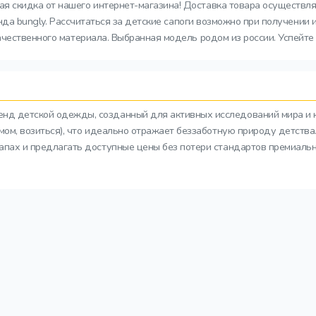
я скидка от нашего интернет-магазина! Доставка товара осуществляе
енда bungly. Рассчитаться за детские сапоги возможно при получении
чественного материала. Выбранная модель родом из россии. Успейте 
ренд детской одежды, созданный для активных исследований мира и 
азмом, возиться), что идеально отражает беззаботную природу детств
тапах и предлагать доступные цены без потери стандартов премиальн