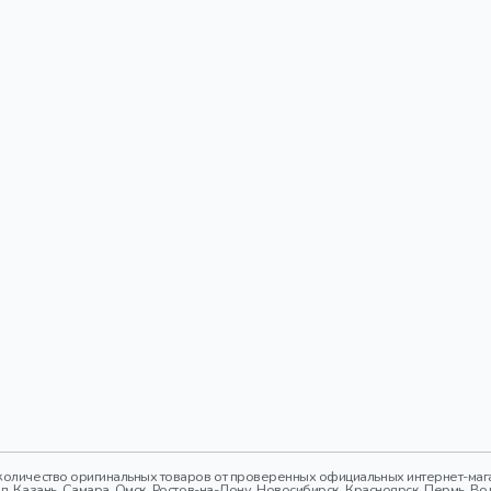
оличество оригинальных товаров от проверенных официальных интернет-магаз
 Казань, Самара, Омск, Ростов-на-Дону, Новосибирск, Красноярск, Пермь, Вол