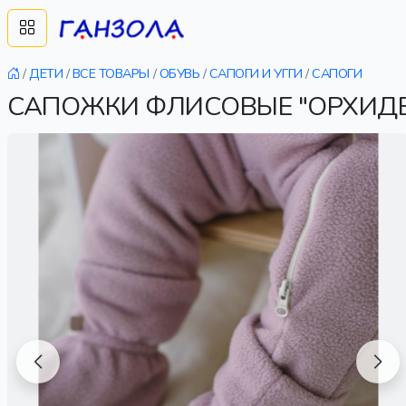
/
ДЕТИ
/
ВСЕ ТОВАРЫ
/
ОБУВЬ
/
САПОГИ И УГГИ
/
САПОГИ
САПОЖКИ ФЛИСОВЫЕ "ОРХИДЕЯ