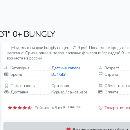
" 0+ BUNGLY
Модель от марки bungly по цене 719 руб. Последнее предложе
магазина! Оригинальный товар. сапожки флисовые "орхидея" 0+ от
возраста из россии.
Категория
Детские сапоги
Возраст
Бренд
BUNGLY
Страна
Подлинность
Оригинал
Обмен-возвр
Доставка
Курьер / самовывоз
Оплата
(4 оценки)
Рейтинг:
4.5
из 5
Товара нет в
Вам понравятся эти подборки