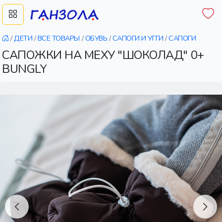
/
ДЕТИ
/
ВСЕ ТОВАРЫ
/
ОБУВЬ
/
САПОГИ И УГГИ
/
САПОГИ
САПОЖКИ НА МЕХУ "ШОКОЛАД" 0+
BUNGLY