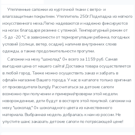
Утепленные сапожки из курточной ткани с ветро- и
влагозащитным покрытием. Утеплитель 250г.Подкладка из мягкого
искусственного меха.Легко надеваются и надежно фиксируются
на ногах благодаря резинке с утяжкой. Температурный режим от
-5 до -20 °C в зависимости от терморегуляции ребенка, погодных
условий (солнце, ветер, осадки), наличия внутренних слоев
одежды, а также продолжительности прогулки.
Сапожки на меху "шоколад" 0+ всего за 1159 руб. Самая
выгодная цена от нашего сайта! Доставка товара осуществляется
в любой город. Также можно осуществить заказ и забрать в
офлайн магазине Вашего города. У нас в каталоге только оригинал
от производителя bungly. Рассчитаться за детские сапоги
возможно при получении и примерки/проверки этой модели.
новорожденные, дети будут в восторге этой покупкой. сапожки на
меху "шоколад" 0+ шоколадного цвета из качественного
материала. Выбранная модель добралась к нам из россии. Не
упустите шанс заказать детские сапоги по потрясающей цене!