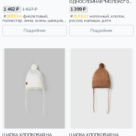
ОДНОСЛОЙНАЯ "МОЛОКО" 0+
(ЭЛЬФ)
1 462 ₽
1 827 ₽
1 399 ₽
BREKKA
фиолетовый,
BUNGLY
молочный, хлопок,
полиэстер, зима, осень, швеция,
россия, малыши, дети
завязки, длинные, логотип, ажур,
дети
Подробнее
Подробнее
ШАПКА ХЛОПКОВАЯ НА
ШАПКА ХЛОПКОВАЯ НА