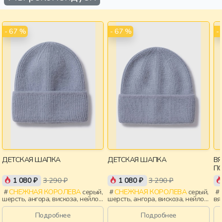
- 67 %
- 67 %
-
ДЕТСКАЯ ШАПКА
ДЕТСКАЯ ШАПКА
В
П
1 080 ₽
3 290 ₽
1 080 ₽
3 290 ₽
СНЕЖНАЯ КОРОЛЕВА
серый,
СНЕЖНАЯ КОРОЛЕВА
серый,
шерсть, ангора, вискоза, нейлон,
шерсть, ангора, вискоза, нейлон,
вя
зима, осень, россия, девочки,
зима, осень, россия, мальчики,
де
дети
дети
Подробнее
Подробнее