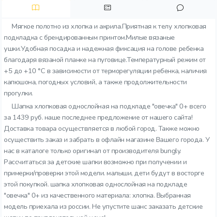
Мягкое полотно из хлопка и акрила.Приятная к телу хлопковая
подкладка с брендированным принтом.Милые вязаные
ушки.Удобная посадка и надежная фиксация на голове ребенка
благодаря вязаной планке на пуговице.Температурный режим от
+5 до +10 °C в зависимости от терморегуляции ребенка, наличия
капюшона, погодных условий, а также продолжительности
прогулки.
Шапка хлопковая однослойная на подкладе "овечка" 0+ всего
за 1439 руб. наше последнее предложение от нашего сайта!
Доставка товара осуществляется в любой город. Также можно
осуществить заказ и забрать в офлайн магазине Вашего города. У
нас в каталоге только оригинал от производителя bungly.
Рассчитаться за детские шапки возможно при получении и
примерки/проверки этой модели. малыши, дети будут в восторге
этой покупкой. шапка хлопковая однослойная на подкладе
"овечка" 0+ из качественного материала: хлопка. Выбранная
модель приехала из россии. Не упустите шанс заказать детские