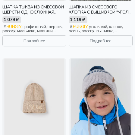
ШАПКА ТЫКВА ИЗ СМЕСОВОЙ
ШАПКА ИЗ СМЕСОВОГО
ШЕРСТИ ОДНОСЛОЙНАЯ
ХЛОПКА С ВЫШИВКОЙ "УГОЛЬ"
КОЛОР БЛОК "ГРАФИТ"
7+
1 079 ₽
1 119 ₽
BUNGLY
графитовый, шерсть,
BUNGLY
угольный, хлопок,
россия, мальчики, малыши,
осень, россия, вышивка,
дошкольники, дети
мальчики, школьники, подростки,
дети
Подробнее
Подробнее