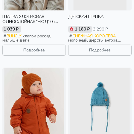
ШАПКА ХЛОПКОВАЯ
ДЕТСКАЯ ШАПКА
ОДНОСЛОЙНАЯ "НЮД" 0+
(ЭЛЬФ)
1 039 ₽
1 160 ₽
3 290 ₽
BUNGLY
хлопок, россия,
СНЕЖНАЯ КОРОЛЕВА
малыши, дети
молочный, шерсть, ангора,
вискоза, нейлон, зима, осень,
россия, логотип, девочки, дети
Подробнее
Подробнее