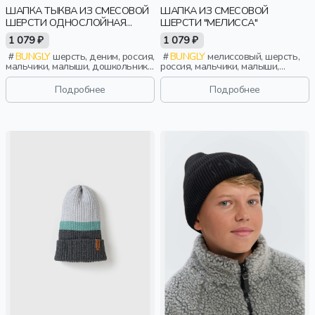
ШАПКА ТЫКВА ИЗ СМЕСОВОЙ
ШАПКА ИЗ СМЕСОВОЙ
ШЕРСТИ ОДНОСЛОЙНАЯ
ШЕРСТИ "МЕЛИССА"
"ДЕНИМ"
1 079 ₽
1 079 ₽
BUNGLY
шерсть, деним, россия,
BUNGLY
мелиссовый, шерсть,
мальчики, малыши, дошкольники,
россия, мальчики, малыши,
дети
дошкольники, дети
Подробнее
Подробнее