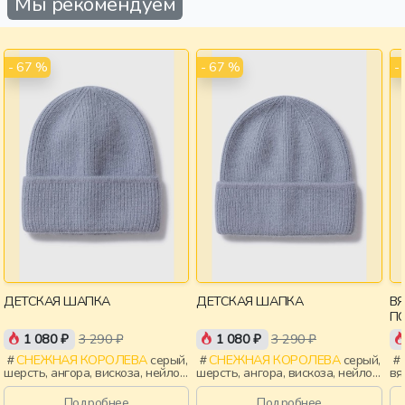
Мы рекомендуем
- 67 %
- 67 %
-
ДЕТСКАЯ ШАПКА
ДЕТСКАЯ ШАПКА
В
П
1 080 ₽
3 290 ₽
1 080 ₽
3 290 ₽
СНЕЖНАЯ КОРОЛЕВА
серый,
СНЕЖНАЯ КОРОЛЕВА
серый,
шерсть, ангора, вискоза, нейлон,
шерсть, ангора, вискоза, нейлон,
вя
зима, осень, россия, девочки,
зима, осень, россия, мальчики,
де
дети
дети
Подробнее
Подробнее