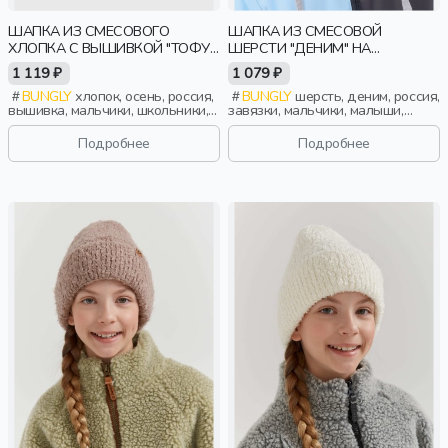
ШАПКА ИЗ СМЕСОВОГО
ШАПКА ИЗ СМЕСОВОЙ
ХЛОПКА С ВЫШИВКОЙ "ТОФУ"
ШЕРСТИ "ДЕНИМ" НА
7+
ЗАВЯЗКАХ
1 119 ₽
1 079 ₽
BUNGLY
хлопок, осень, россия,
BUNGLY
шерсть, деним, россия,
вышивка, мальчики, школьники,
завязки, мальчики, малыши,
подростки, дети
дошкольники, дети
Подробнее
Подробнее