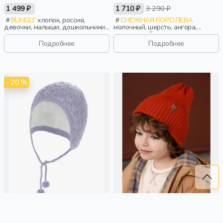
1 499 ₽
1 710 ₽
3 290 ₽
BUNGLY
хлопок, россия,
СНЕЖНАЯ КОРОЛЕВА
девочки, малыши, дошкольники,
молочный, шерсть, ангора,
дети
вискоза, нейлон, зима, осень,
россия, логотип, мальчики, дети
Подробнее
Подробнее
- 20 %
ШАПКА
ШАПКА ТЫКВА ИЗ СМЕСОВОЙ
ШЕРСТИ ОДНОСЛОЙНАЯ