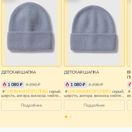
ДЕТСКАЯ ШАПКА
ДЕТСКАЯ ШАПКА
В
П
1 080 ₽
3 290 ₽
1 080 ₽
3 290 ₽
СНЕЖНАЯ КОРОЛЕВА
серый,
СНЕЖНАЯ КОРОЛЕВА
серый,
шерсть, ангора, вискоза, нейлон,
шерсть, ангора, вискоза, нейлон,
вя
зима, осень, россия, девочки,
зима, осень, россия, мальчики,
де
дети
дети
Подробнее
Подробнее