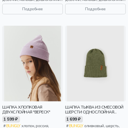
дети
дети
Подробнее
Подробнее
ШАПКА ХЛОПКОВАЯ
ШАПКА ТЫКВА ИЗ СМЕСОВОЙ
ДВУХСЛОЙНАЯ "ВЕРЕСК"
ШЕРСТИ ОДНОСЛОЙНАЯ
"ОЛИВА"
1 599 ₽
1 699 ₽
BUNGLY
хлопок, россия,
BUNGLY
оливковый, шерсть,