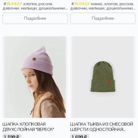
BUNGLY
хлопок, россия,
BUNGLY
мокко, хлопок, россия,
девочки, малыши, дошкольники,
девочки, малыши, дошкольники,
дети
дети
Подробнее
Подробнее
ШАПКА ХЛОПКОВАЯ
ШАПКА ТЫКВА ИЗ СМЕСОВОЙ
ДВУХСЛОЙНАЯ "ВЕРЕСК"
ШЕРСТИ ОДНОСЛОЙНАЯ
"ОЛИВА"
1 599 ₽
1 699 ₽