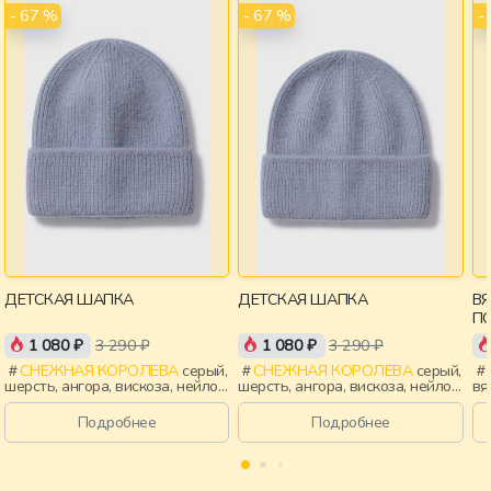
- 67 %
- 67 %
-
ДЕТСКАЯ ШАПКА
ДЕТСКАЯ ШАПКА
В
П
1 080 ₽
3 290 ₽
1 080 ₽
3 290 ₽
СНЕЖНАЯ КОРОЛЕВА
серый,
СНЕЖНАЯ КОРОЛЕВА
серый,
шерсть, ангора, вискоза, нейлон,
шерсть, ангора, вискоза, нейлон,
вя
зима, осень, россия, девочки,
зима, осень, россия, мальчики,
де
дети
дети
Подробнее
Подробнее