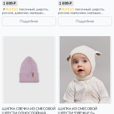
"ПЕСОК"
КОЛОР БЛОК "ПЕСОК"
1 699 ₽
1 699 ₽
BUNGLY
песочный, шерсть,
BUNGLY
песочный, шерсть,
россия, девочки, малыши,
россия, мальчики, малыши,
дошкольники, дети
дошкольники, дети
Подробнее
Подробнее
ШАПКА СВЕЧКА ИЗ СМЕСОВОЙ
ШАПКА ИЗ СМЕСОВОЙ
ШЕРСТИ ОДНОСЛОЙНАЯ
ШЕРСТИ "ОВЕЧКА" 0+