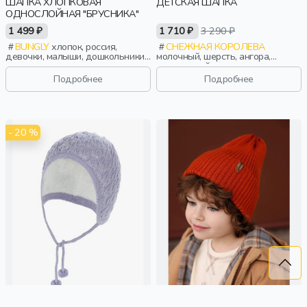
ШАПКА ХЛОПКОВАЯ
ДЕТСКАЯ ШАПКА
ОДНОСЛОЙНАЯ "БРУСНИКА"
1 499 ₽
1 710 ₽
3 290 ₽
BUNGLY
хлопок, россия,
СНЕЖНАЯ КОРОЛЕВА
девочки, малыши, дошкольники,
молочный, шерсть, ангора,
дети
вискоза, нейлон, зима, осень,
россия, логотип, мальчики, дети
Подробнее
Подробнее
- 20 %