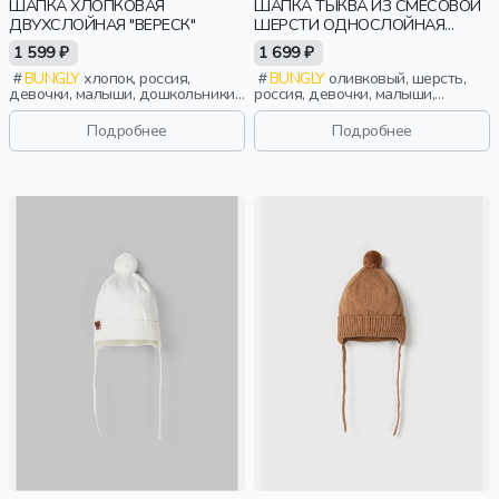
ШАПКА ХЛОПКОВАЯ
ШАПКА ТЫКВА ИЗ СМЕСОВОЙ
ДВУХСЛОЙНАЯ "ВЕРЕСК"
ШЕРСТИ ОДНОСЛОЙНАЯ
"ОЛИВА"
1 599 ₽
1 699 ₽
BUNGLY
хлопок, россия,
BUNGLY
оливковый, шерсть,
девочки, малыши, дошкольники,
россия, девочки, малыши,
дети
дошкольники, дети
Подробнее
Подробнее