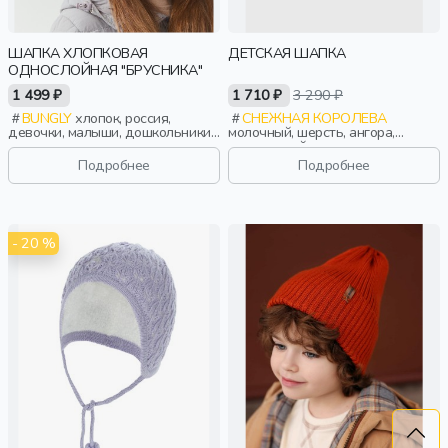
ШАПКА ХЛОПКОВАЯ
ДЕТСКАЯ ШАПКА
ОДНОСЛОЙНАЯ "БРУСНИКА"
1 499 ₽
1 710 ₽
3 290 ₽
BUNGLY
хлопок, россия,
СНЕЖНАЯ КОРОЛЕВА
девочки, малыши, дошкольники,
молочный, шерсть, ангора,
дети
вискоза, нейлон, зима, осень,
россия, логотип, мальчики, дети
Подробнее
Подробнее
- 20 %