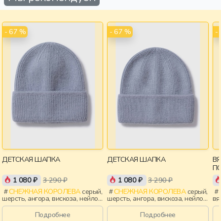
- 67 %
- 67 %
-
ДЕТСКАЯ ШАПКА
ДЕТСКАЯ ШАПКА
В
П
1 080 ₽
3 290 ₽
1 080 ₽
3 290 ₽
СНЕЖНАЯ КОРОЛЕВА
серый,
СНЕЖНАЯ КОРОЛЕВА
серый,
шерсть, ангора, вискоза, нейлон,
шерсть, ангора, вискоза, нейлон,
вя
зима, осень, россия, девочки,
зима, осень, россия, мальчики,
де
дети
дети
Подробнее
Подробнее