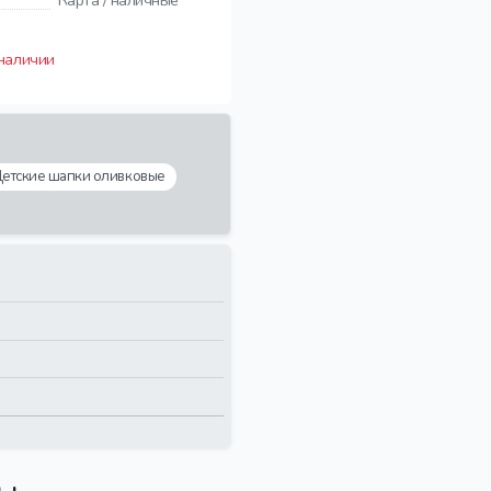
Карта / наличные
 наличии
етские шапки оливковые