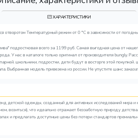
писание, характеристики и отзы
ХАРАКТЕРИСТИКИ
тся отворотом Температурный режим от 0 °C в зависимости от погодн
ива" подростковая всего за 1199 руб. Самая выгодная цена от нашег
ода. У нас в каталоге только оригинал от производителя bungly. Рас
арней. школьники, подростки, дети будут в восторге этой покупкой. 
ала. Выбранная модель привезена из россии. Не упустите шанс заказа
ренд детской одежды, созданный для активных исследований мира и 
азмом, возиться), что идеально отражает беззаботную природу детств
тапах и предлагать доступные цены без потери стандартов премиальн