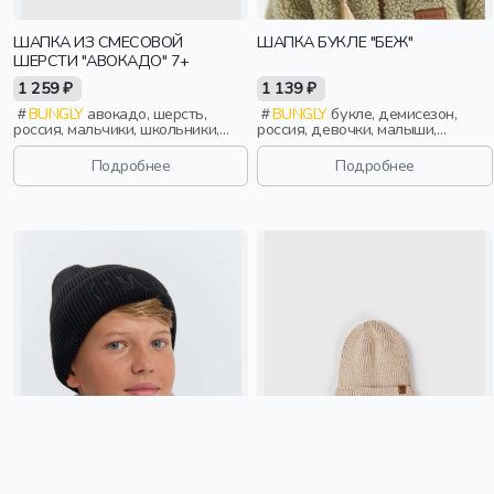
ШАПКА ИЗ СМЕСОВОЙ
ШАПКА БУКЛЕ "БЕЖ"
ШЕРСТИ "АВОКАДО" 7+
1 259 ₽
1 139 ₽
BUNGLY
авокадо, шерсть,
BUNGLY
букле, демисезон,
россия, мальчики, школьники,
россия, девочки, малыши,
подростки, дети
дошкольники, дети
Подробнее
Подробнее