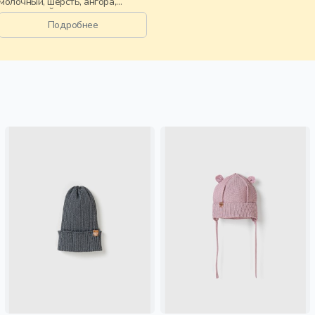
молочный, шерсть, ангора,
вискоза, нейлон, зима, осень,
россия, логотип, девочки, дети
Подробнее