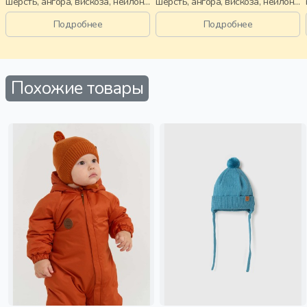
шерсть, ангора, вискоза, нейлон,
шерсть, ангора, вискоза, нейлон,
зима, осень, россия, девочки,
зима, осень, россия, мальчики,
дети
дети
Подробнее
Подробнее
Похожие товары