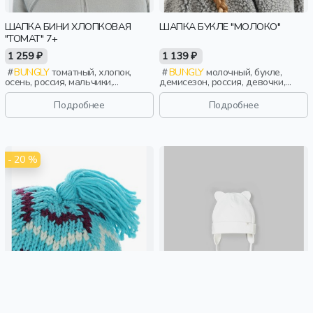
ШАПКА БИНИ ХЛОПКОВАЯ
ШАПКА БУКЛЕ "МОЛОКО"
"ТОМАТ" 7+
1 259 ₽
1 139 ₽
BUNGLY
томатный, хлопок,
BUNGLY
молочный, букле,
осень, россия, мальчики,
демисезон, россия, девочки,
школьники, подростки, дети
малыши, дошкольники, дети
Подробнее
Подробнее
- 20 %