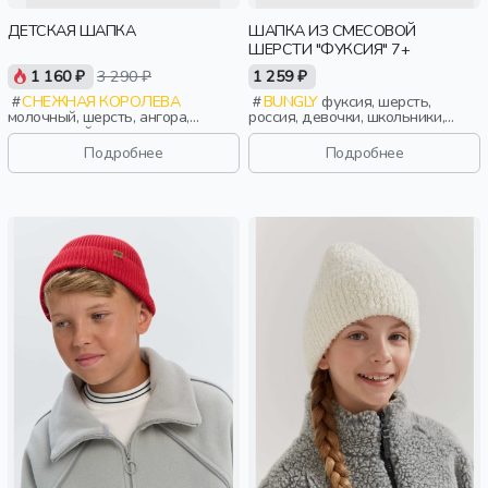
ДЕТСКАЯ ШАПКА
ШАПКА ИЗ СМЕСОВОЙ
ШЕРСТИ "ФУКСИЯ" 7+
1 160 ₽
3 290 ₽
1 259 ₽
СНЕЖНАЯ КОРОЛЕВА
BUNGLY
фуксия, шерсть,
молочный, шерсть, ангора,
россия, девочки, школьники,
вискоза, нейлон, зима, осень,
подростки, дети
россия, логотип, девочки, дети
Подробнее
Подробнее