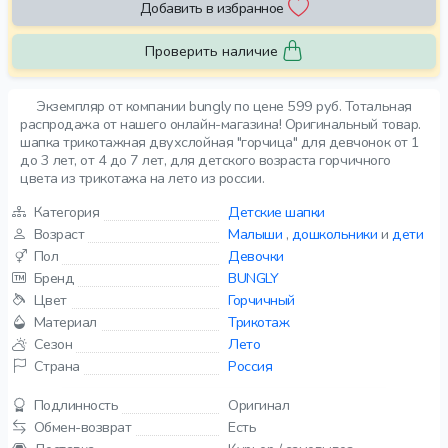
Добавить в избранное
Проверить наличие
Экземпляр от компании bungly по цене 599 руб. Тотальная
распродажа от нашего онлайн-магазина! Оригинальный товар.
шапка трикотажная двухслойная "горчица" для девчонок от 1
до 3 лет, от 4 до 7 лет, для детского возраста горчичного
цвета из трикотажа на лето из россии.
Категория
Детские шапки
Возраст
Малыши
,
дошкольники
и
дети
Пол
Девочки
Бренд
BUNGLY
Цвет
Горчичный
Материал
Трикотаж
Сезон
Лето
Страна
Россия
Подлинность
Оригинал
Обмен-возврат
Есть