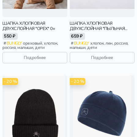
ШАПКА ХЛОПКОВАЯ
ШАПКА ХЛОПКОВАЯ
ДВУХСЛОЙНАЯ "ОРЕХ" 0+
ДВУХСЛОЙНАЯ "ПЫЛЬНАЯ
РОЗА" 0+
550 ₽
659 ₽
BUNGLY
ореховый, хлопок,
BUNGLY
хлопок, лен, россия,
россия, малыши, дети
малыши, дети
Подробнее
Подробнее
- 20 %
- 20 %