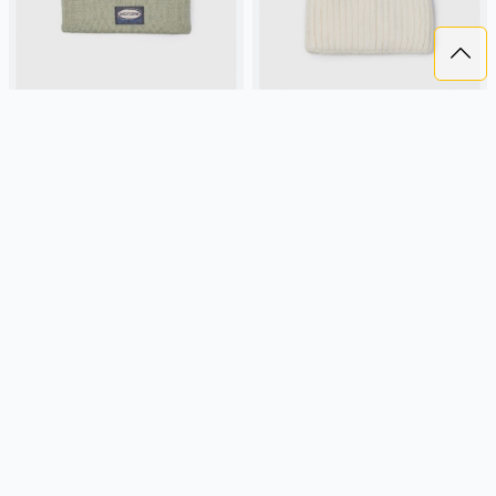
ШАПКА-БИНИ С ПАТЧЕМ ДЛЯ
ВЫСОКАЯ ШАПКА-БИНИ ДЛЯ
МАЛЬЧИКОВ
ДЕВОЧЕК
699 ₽
699 ₽
SELA
трикотаж, россия,
SELA
вискоза, трикотаж,
вязаные, отворот, мальчики,
россия, рубчик, вязаные,
дети
однотон, отворот, девочки, дети
Подробнее
Подробнее