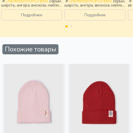
СНЕЖНАЯ КОРОЛЕВА
серый,
СНЕЖНАЯ КОРОЛЕВА
серый,
шерсть, ангора, вискоза, нейлон,
шерсть, ангора, вискоза, нейлон,
вя
зима, осень, россия, девочки,
зима, осень, россия, мальчики,
де
дети
дети
Подробнее
Подробнее
Похожие товары