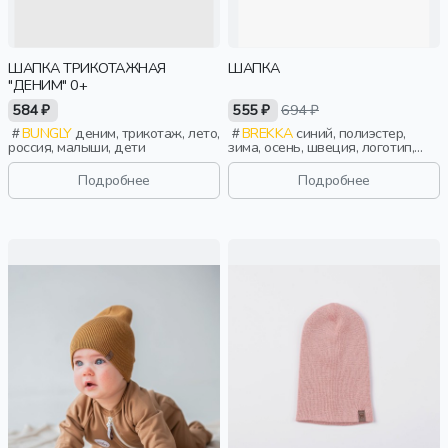
ШАПКА ТРИКОТАЖНАЯ
ШАПКА
"ДЕНИМ" 0+
584 ₽
555 ₽
694 ₽
BUNGLY
деним, трикотаж, лето,
BREKKA
синий, полиэстер,
россия, малыши, дети
зима, осень, швеция, логотип,
дети
Подробнее
Подробнее