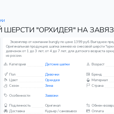
КИ
 ШЕРСТИ "ОРХИДЕЯ" НА ЗАВЯЗ
Экземпляр от компании bungly по цене 1399 руб. Выгодное пре
Оригинальная продукция. шапка зимняя из смесовой шерсти "орхи
девчонок от 1 до 3 лет, от 4 до 7 лет, для детского возраста орх
из россии.
Категория
Детские шапки
Возраст
Пол
Девочки
Бренд
Цвет
Орхидея
Материал
Сезон
Зима
Страна
Особенности
Завязки
Подлинность
Оригинал
Обмен-возвр
Доставка
Курьер / самовывоз
Оплата