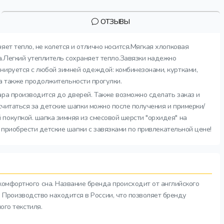
ОТЗЫВЫ
яет тепло, не колется и отлично носится.Мягкая хлопковая
а.Легкий утеплитель сохраняет тепло.Завязки надежно
нируется с любой зимней одеждой: комбинезонами, куртками,
 а также продолжительности прогулки.
ара производится до дверей. Также возможно сделать заказ и
считаться за детские шапки можно после получения и примерки/
покупкой. шапка зимняя из смесовой шерсти "орхидея" на
ь приобрести детские шапки с завязками по привлекательной цене!
комфортного сна. Название бренда происходит от английского
а. Производство находится в России, что позволяет бренду
ого текстиля.