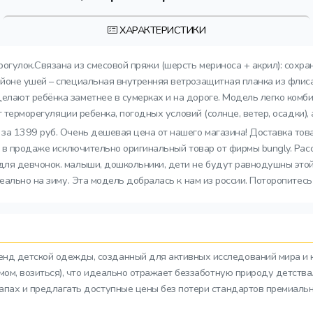
ХАРАКТЕРИСТИКИ
огулок.Связана из смесовой пряжи (шерсть мериноса + акрил): сохран
йоне ушей – специальная внутренняя ветрозащитная планка из флис
лают ребёнка заметнее в сумерках и на дороге. Модель легко комби
 терморегуляции ребенка, погодных условий (солнце, ветер, осадки),
 за 1399 руб. Очень дешевая цена от нашего магазина! Доставка тов
с в продаже исключительно оригинальный товар от фирмы bungly. Рас
ля девчонок. малыши, дошкольники, дети не будут равнодушны этой 
еально на зиму. Эта модель добралась к нам из россии. Поторопитес
ренд детской одежды, созданный для активных исследований мира и 
азмом, возиться), что идеально отражает беззаботную природу детств
тапах и предлагать доступные цены без потери стандартов премиальн