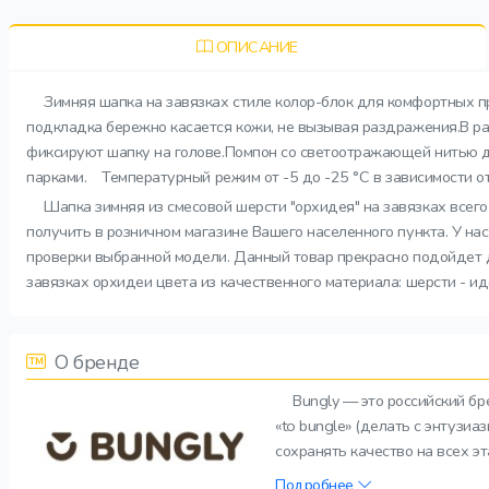
ОПИСАНИЕ
Зимняя шапка на завязках стиле колор-блок для комфортных пр
подкладка бережно касается кожи, не вызывая раздражения.В ра
фиксируют шапку на голове.Помпон со светоотражающей нитью де
парками. Температурный режим от -5 до -25 °C в зависимости от
Шапка зимняя из смесовой шерсти "орхидея" на завязках всего
получить в розничном магазине Вашего населенного пункта. У на
проверки выбранной модели. Данный товар прекрасно подойдет д
завязках орхидеи цвета из качественного материала: шерсти - ид
О бренде
Bungly — это российский б
«to bungle» (делать с энтузи
сохранять качество на всех э
Подробнее