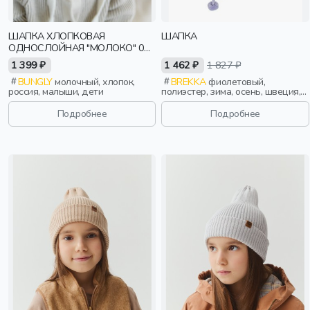
ШАПКА ХЛОПКОВАЯ
ШАПКА
ОДНОСЛОЙНАЯ "МОЛОКО" 0+
(ЭЛЬФ)
1 399 ₽
1 462 ₽
1 827 ₽
BUNGLY
молочный, хлопок,
BREKKA
фиолетовый,
россия, малыши, дети
полиэстер, зима, осень, швеция,
завязки, длинные, логотип, ажур,
дети
Подробнее
Подробнее