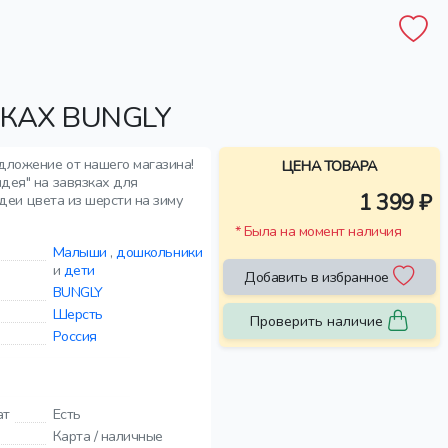
КАХ BUNGLY
дложение от нашего магазина!
ЦЕНА ТОВАРА
дея" на завязках для
1 399 ₽
идеи цвета из шерсти на зиму
* Была на момент наличия
Малыши
,
дошкольники
и
дети
Добавить в избранное
BUNGLY
Шерсть
Проверить наличие
Россия
ат
Есть
Карта / наличные