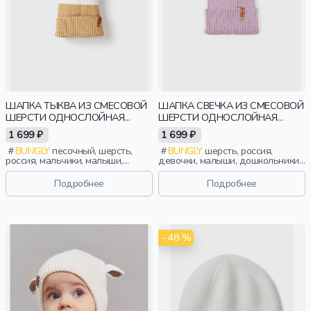
ШАПКА ТЫКВА ИЗ СМЕСОВОЙ
ШАПКА СВЕЧКА ИЗ СМЕСОВОЙ
ШЕРСТИ ОДНОСЛОЙНАЯ
ШЕРСТИ ОДНОСЛОЙНАЯ
КОЛОР БЛОК "ПЕСОК"
"ВЕРЕСК"
1 699 ₽
1 699 ₽
BUNGLY
песочный, шерсть,
BUNGLY
шерсть, россия,
россия, мальчики, малыши,
девочки, малыши, дошкольники,
дошкольники, дети
дети
Подробнее
Подробнее
- 48 %