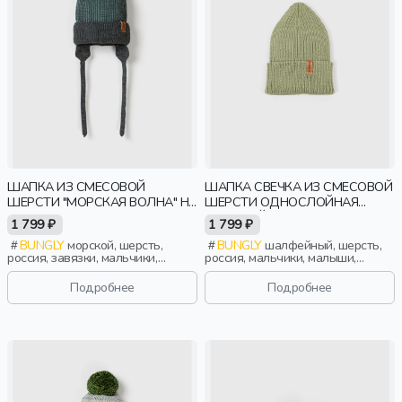
ШАПКА ИЗ СМЕСОВОЙ
ШАПКА СВЕЧКА ИЗ СМЕСОВОЙ
ШЕРСТИ "МОРСКАЯ ВОЛНА" НА
ШЕРСТИ ОДНОСЛОЙНАЯ
ЗАВЯЗКАХ
"ШАЛФЕЙ"
1 799 ₽
1 799 ₽
BUNGLY
морской, шерсть,
BUNGLY
шалфейный, шерсть,
россия, завязки, мальчики,
россия, мальчики, малыши,
малыши, дошкольники, дети
дошкольники, дети
Подробнее
Подробнее