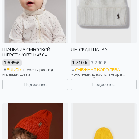
ШАПКА ИЗ СМЕСОВОЙ
ДЕТСКАЯ ШАПКА
ШЕРСТИ "ОВЕЧКА" 0+
1 699 ₽
1 710 ₽
3 290 ₽
BUNGLY
шерсть, россия,
СНЕЖНАЯ КОРОЛЕВА
малыши, дети
молочный, шерсть, ангора,
вискоза, нейлон, зима, осень,
россия, логотип, мальчики, дети
Подробнее
Подробнее