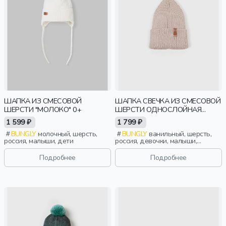
ШАПКА ИЗ СМЕСОВОЙ
ШАПКА СВЕЧКА ИЗ СМЕСОВОЙ
ШЕРСТИ "МОЛОКО" 0+
ШЕРСТИ ОДНОСЛОЙНАЯ
"ВАНИЛЬ"
1 599 ₽
1 799 ₽
BUNGLY
молочный, шерсть,
BUNGLY
ванильный, шерсть,
россия, малыши, дети
россия, девочки, малыши,
дошкольники, дети
Подробнее
Подробнее