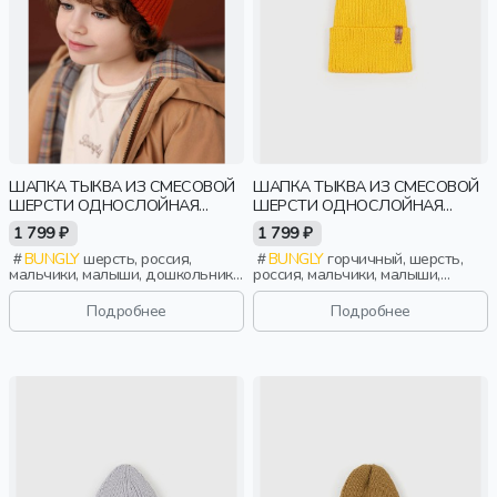
ШАПКА ТЫКВА ИЗ СМЕСОВОЙ
ШАПКА ТЫКВА ИЗ СМЕСОВОЙ
ШЕРСТИ ОДНОСЛОЙНАЯ
ШЕРСТИ ОДНОСЛОЙНАЯ
"МАНДАРИН"
"ГОРЧИЦА"
1 799 ₽
1 799 ₽
BUNGLY
шерсть, россия,
BUNGLY
горчичный, шерсть,
мальчики, малыши, дошкольники,
россия, мальчики, малыши,
дети
дошкольники, дети
Подробнее
Подробнее