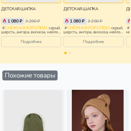
ДЕТСКАЯ ШАПКА
ДЕТСКАЯ ШАПКА
Д
1 080 ₽
3 290 ₽
1 080 ₽
3 290 ₽
СНЕЖНАЯ КОРОЛЕВА
серый,
СНЕЖНАЯ КОРОЛЕВА
серый,
шерсть, ангора, вискоза, нейлон,
шерсть, ангора, вискоза, нейлон,
мо
зима, осень, россия, девочки,
зима, осень, россия, мальчики,
ви
дети
дети
ро
Подробнее
Подробнее
Похожие товары