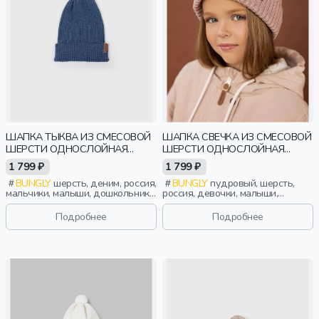
ШАПКА ТЫКВА ИЗ СМЕСОВОЙ
ШАПКА СВЕЧКА ИЗ СМЕСОВОЙ
ШЕРСТИ ОДНОСЛОЙНАЯ
ШЕРСТИ ОДНОСЛОЙНАЯ
"ДЕНИМ"
"ПУДРА"
1 799 ₽
1 799 ₽
BUNGLY
шерсть, деним, россия,
BUNGLY
пудровый, шерсть,
мальчики, малыши, дошкольники,
россия, девочки, малыши,
дети
дошкольники, дети
Подробнее
Подробнее