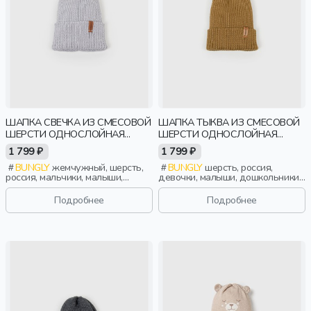
ШАПКА СВЕЧКА ИЗ СМЕСОВОЙ
ШАПКА ТЫКВА ИЗ СМЕСОВОЙ
ШЕРСТИ ОДНОСЛОЙНАЯ
ШЕРСТИ ОДНОСЛОЙНАЯ
"ЖЕМЧУГ"
"ФУНДУК"
1 799 ₽
1 799 ₽
BUNGLY
жемчужный, шерсть,
BUNGLY
шерсть, россия,
россия, мальчики, малыши,
девочки, малыши, дошкольники,
дошкольники, дети
дети
Подробнее
Подробнее