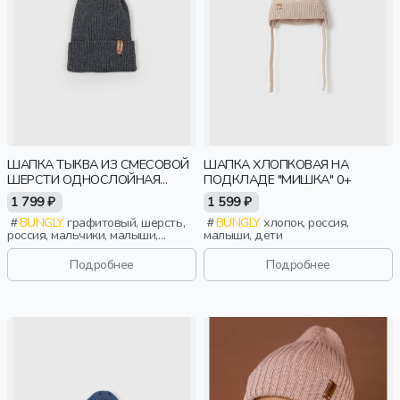
ШАПКА ТЫКВА ИЗ СМЕСОВОЙ
ШАПКА ХЛОПКОВАЯ НА
ШЕРСТИ ОДНОСЛОЙНАЯ
ПОДКЛАДЕ "МИШКА" 0+
"ГРАФИТ"
1 799 ₽
1 599 ₽
BUNGLY
графитовый, шерсть,
BUNGLY
хлопок, россия,
россия, мальчики, малыши,
малыши, дети
дошкольники, дети
Подробнее
Подробнее