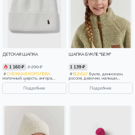
ДЕТСКАЯ ШАПКА
ШАПКА БУКЛЕ "БЕЖ"
1 160 ₽
3 290 ₽
1 139 ₽
СНЕЖНАЯ КОРОЛЕВА
BUNGLY
букле, демисезон,
молочный, шерсть, ангора,
россия, девочки, малыши,
вискоза, нейлон, зима, осень,
дошкольники, дети
россия, логотип, девочки, дети
Подробнее
Подробнее