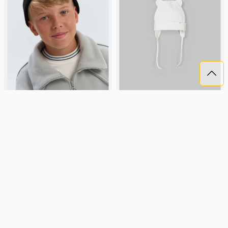
ШАПКА БИНИ ХЛОПКОВАЯ
ШАПКА ТРИКОТАЖНАЯ
"УГОЛЬ" 7+
ДВУХСЛОЙНАЯ "МОЛОКО" 0+
1 259 ₽
1 099 ₽
BUNGLY
угольный, хлопок,
BUNGLY
молочный, трикотаж,
осень, россия, мальчики,
россия, малыши, дети
школьники, подростки, дети
Подробнее
Подробнее