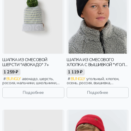
ШАПКА ИЗ СМЕСОВОЙ
ШАПКА ИЗ СМЕСОВОГО
ШЕРСТИ "АВОКАДО" 7+
ХЛОПКА С ВЫШИВКОЙ "УГОЛЬ"
7+
1 259 ₽
1 119 ₽
BUNGLY
авокадо, шерсть,
BUNGLY
угольный, хлопок,
россия, мальчики, школьники,
осень, россия, вышивка,
подростки, дети
мальчики, школьники, подростки,
дети
Подробнее
Подробнее