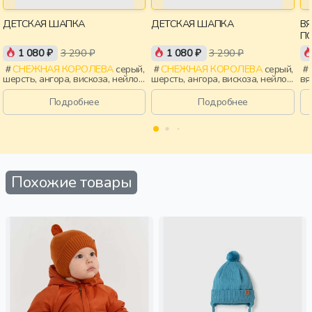
ДЕТСКАЯ ШАПКА
ДЕТСКАЯ ШАПКА
В
П
1 080 ₽
3 290 ₽
1 080 ₽
3 290 ₽
СНЕЖНАЯ КОРОЛЕВА
серый,
СНЕЖНАЯ КОРОЛЕВА
серый,
шерсть, ангора, вискоза, нейлон,
шерсть, ангора, вискоза, нейлон,
вя
зима, осень, россия, девочки,
зима, осень, россия, мальчики,
де
дети
дети
Подробнее
Подробнее
Похожие товары