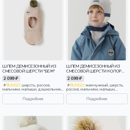
ШЛЕМ ДЕМИСЕЗОННЫЙ ИЗ
ШЛЕМ ДЕМИСЕЗОННЫЙ ИЗ
СМЕСОВОЙ ШЕРСТИ "БЕЖ"
СМЕСОВОЙ ШЕРСТИ КОЛОР
БЛОК "ЖЕМЧУГ"
2 099 ₽
2 099 ₽
BUNGLY
шерсть, россия,
BUNGLY
жемчужный, шерсть,
мальчики, малыши, дошкольники,
россия, мальчики, малыши,
дети
дошкольники, дети
Подробнее
Подробнее