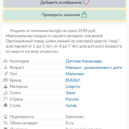
Добавить в избранное
Проверить наличие
Модель от компании bungly по цене 2399 руб.
Максимальная скидка от нашего интернет-магазина!
Оригинальный товар. шлем зимний из смесовой шерсти "нюд"
для парней от 1 до 3 лет, от 4 до 7 лет, для детского возраста
из шерсти на зиму из россии.
Категория
Детские балаклавы
Возраст
Малыши
,
дошкольники
и
дети
Пол
Мальчики
Бренд
BUNGLY
Материал
Шерсть
Сезон
Зима
Страна
Россия
Стиль
Актив
Подлинность
Оригинал
Обмен-возврат
Есть