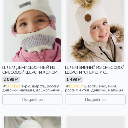
ШЛЕМ ДЕМИСЕЗОННЫЙ ИЗ
ШЛЕМ ЗИМНИЙ ИЗ СМЕСОВОЙ
СМЕСОВОЙ ШЕРСТИ КОЛОР
ШЕРСТИ "СНЕЖОК" С
БЛОК "ЭКРЮ"
МЕХОВЫМ ПОМПОНОМ
2 099 ₽
1 499 ₽
BUNGLY
экрю, шерсть, россия,
BUNGLY
шерсть, мех, зима,
девочки, малыши, дошкольники,
россия, актив, девочки, малыши,
дети
дошкольники, дети
Подробнее
Подробнее