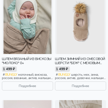
ШЛЕМ ВЯЗАНЫЙ ИЗ ВИСКОЗЫ
ШЛЕМ ЗИМНИЙ ИЗ СМЕСОВОЙ
"МОЛОКО" 0+
ШЕРСТИ "БЕЖ" С МЕХОВЫМ
ПОМПОНОМ
1 499 ₽
1 499 ₽
BUNGLY
молочный, вискоза,
BUNGLY
шерсть, мех, зима,
россия, вязаные, актив, малыши,
россия, актив, девочки, малыши,
дети
дошкольники, дети
Подробнее
Подробнее